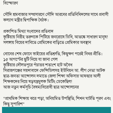
বিস্ফোরণ
সৌদি শ্রমবাজার সম্প্রসারণে সৌদি আরবের প্রতিনিধিদলের সাথে প্রবাসী
কল্যাণ মন্ত্রীর দ্বিপাক্ষিক বৈঠক।
প্রকাশিত মিথ্যা সংবাদের প্রতিবাদ
কুষ্টিয়ায় নিরীহ তরুণকে পিটিয়ে জনরোষে ডিবি, আতঙ্কে সাধারণ মানুষ!
সলঙ্গায় বিয়ের দাবিতে প্রেমিকের বাড়িতে প্রেমিকার অবস্থান
বোনের শেষ ফোনে ভাইয়ের প্রতিশ্রুতি, কিছুক্ষণ পরেই নিথর প্রীতি।
১৫ আগস্টের ছুটি নিয়ে যা জানা গেল
কুষ্টিয়ার দৌলতপুরে পঁচাত্তর শতাংশ হাট অবৈধ
সিরাজগঞ্জের সয়দাবাদে ফেন্সিডিলসহ ইউনিয়ন আ. লীগ নেতা আটক
ছাত্র-জনতা আন্দোলন দমাতে জেলা শিক্ষা অফিসার আফছার আলী
শিক্ষকদের নিয়ে ষড়যন্ত্রমুলক মিটিং ডেকেছিল!
আজ নতুন কর্মসূচি বৈষম্যবিরোধী ছাত্র আন্দোলনের
“প্রাথমিক শিক্ষায় ঝরে পড়া, অনিয়মিত উপস্থিতি, শিখন ঘাটতি পূরণ এবং
কিছু সুপারিশ”