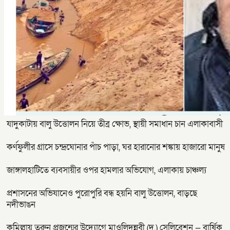
যাদুকাটায় বালু উত্তোলন নিয়ে তীব্র ক্ষোভ, স্থায়ী সমাধান চান এলাকাবাসী
কর্ণফুলীর গ্রাসে চন্দ্রঘোনার পাঁচ পাড়া, ঘর হারানোর শঙ্কায় হাজারো মানুষ
জাঙ্গালহাটিতে ব্যবসায়ীর ওপর হামলার অভিযোগ, এলাকায় চাঞ্চল্য
প্রশাসনের অভিযানেও পুরোপুরি বন্ধ হয়নি বালু উত্তোলন, বাড়ছে
নদীভাঙন
কুমিল্লায় তরুন প্রজন্মের উদ্যোগে মাওলিদুন্নবী (দ.) সেলিব্রেশন — বার্ষিক