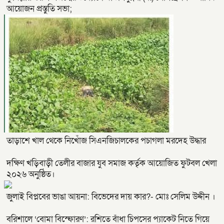
আয়োজন প্রস্তুতি সভা;
তাড়াশে খাল থেকে নিখোঁজ সিএনজিচালকের পচাগলা মরদেহ উদ্ধার
দক্ষিণ খড়িবাড়ী তেলীর বাজার যুব সমাজ কর্তৃক আয়োজিত ফুটবল খেলা
২০২৬ অনুষ্ঠিত।
জুলাই বিপ্লবের ভাঙা আয়না: বিভেদের দায় কার?- মোঃ সেলিম উদ্দীন ।
বরিশালে ‘বোমা বিস্ফোরণ’: রশিতে বাঁধা চিপসের প্যাকেট নিতে গিয়ে