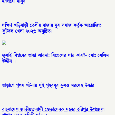
হাজারো মানুষ
দক্ষিণ খড়িবাড়ী তেলীর বাজার যুব সমাজ কর্তৃক আয়োজিত
ফুটবল খেলা ২০২৬ অনুষ্ঠিত।
জুলাই বিপ্লবের ভাঙা আয়না: বিভেদের দায় কার?- মোঃ সেলিম
উদ্দীন ।
তাড়াশে পৃথম ঘটনায় দুই গৃহবধূর ঝুলন্ত মরদেহ উদ্ধার
বাংলাদেশ জাতীয়তাবাদী স্বেচ্ছাসেবক দলের হরিপুর উপজেলা