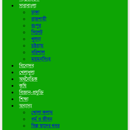
সারাবাংলা
ঢাকা
রাজশাহী
রংপুর
সিলেট
খুলনা
চট্টগ্রাম
বরিশাল
ময়মনসিংহ
বিনোদন
খেলাধুলা
অর্থনৈতিক
কৃষি
বিজ্ঞান-প্রযুক্তি
শিক্ষা
অন্যান্য
খোলা কলাম
ধর্ম ও জীবন
ভিন্ন স্বাদের খবর