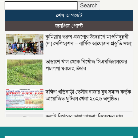
Search
শেষ আপডেট
জনপ্রিয় পোস্ট
কুমিল্লায় তরুন প্রজন্মের উদ্যোগে মাওলিদুন্নবী
(দ.) সেলিব্রেশন — বার্ষিক আয়োজন প্রস্তুতি সভা;
তাড়াশে খাল থেকে নিখোঁজ সিএনজিচালকের
পচাগলা মরদেহ উদ্ধার
দক্ষিণ খড়িবাড়ী তেলীর বাজার যুব সমাজ কর্তৃক
আয়োজিত ফুটবল খেলা ২০২৬ অনুষ্ঠিত।
জুলাই বিপ্লবের ভাঙা আয়না: বিভেদের দায়
কার?- মোঃ সেলিম উদ্দীন ।