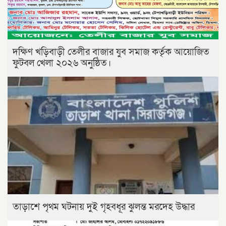
দক্ষিণ খড়িবাড়ী তেলীর বাজার যুব সমাজ কর্তৃক আয়োজিত
ফুটবল খেলা ২০২৬ অনুষ্ঠিত।
তাড়াশে পৃথম ঘটনায় দুই গৃহবধূর ঝুলন্ত মরদেহ উদ্ধার