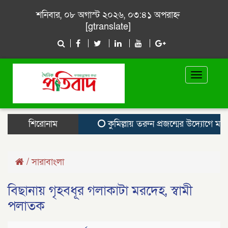
শনিবার, ০৮ অগাস্ট ২০২৬, ০৩:৪১ অপরাহ্ন
[gtranslate]
Toggle
navigat
শিরোনাম
কুমিল্লায় তরুন প্রজন্মের উদ্যোগে মাওলিদুন
/
সারাবাংলা
বিছানায় গৃহবধূর গলাকাটা মরদেহ, স্বামী
পলাতক