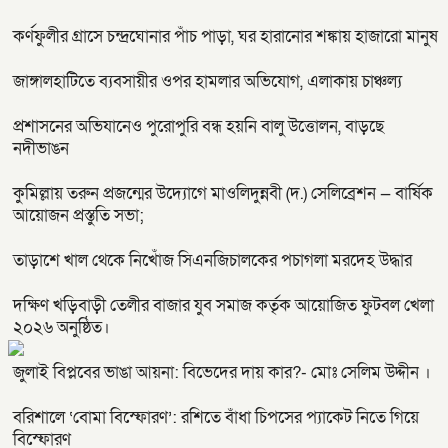
কর্ণফুলীর গ্রাসে চন্দ্রঘোনার পাঁচ পাড়া, ঘর হারানোর শঙ্কায় হাজারো মানুষ
জাঙ্গালহাটিতে ব্যবসায়ীর ওপর হামলার অভিযোগ, এলাকায় চাঞ্চল্য
প্রশাসনের অভিযানেও পুরোপুরি বন্ধ হয়নি বালু উত্তোলন, বাড়ছে
নদীভাঙন
কুমিল্লায় তরুন প্রজন্মের উদ্যোগে মাওলিদুন্নবী (দ.) সেলিব্রেশন — বার্ষিক
আয়োজন প্রস্তুতি সভা;
তাড়াশে খাল থেকে নিখোঁজ সিএনজিচালকের পচাগলা মরদেহ উদ্ধার
দক্ষিণ খড়িবাড়ী তেলীর বাজার যুব সমাজ কর্তৃক আয়োজিত ফুটবল খেলা
২০২৬ অনুষ্ঠিত।
জুলাই বিপ্লবের ভাঙা আয়না: বিভেদের দায় কার?- মোঃ সেলিম উদ্দীন ।
বরিশালে ‘বোমা বিস্ফোরণ’: রশিতে বাঁধা চিপসের প্যাকেট নিতে গিয়ে
বিস্ফোরণ