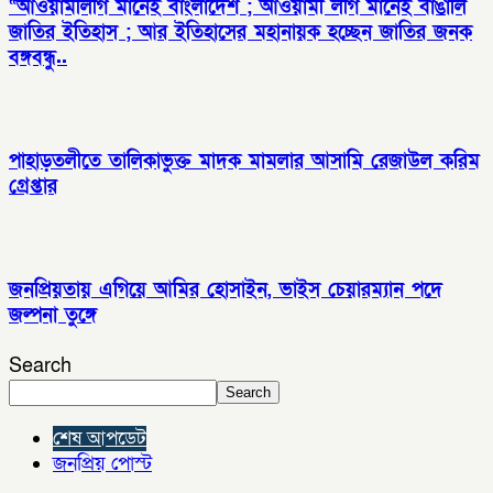
“আওয়ামীলীগ মানেই বাংলাদেশ ; আওয়ামী লীগ মানেই বাঙালি
জাতির ইতিহাস ; আর ইতিহাসের মহানায়ক হচ্ছেন জাতির জনক
বঙ্গবন্ধু..
পাহাড়তলীতে তালিকাভুক্ত মাদক মামলার আসামি রেজাউল করিম
গ্রেপ্তার
জনপ্রিয়তায় এগিয়ে আমির হোসাইন, ভাইস চেয়ারম্যান পদে
জল্পনা তুঙ্গে
Search
Search
শেষ আপডেট
জনপ্রিয় পোস্ট