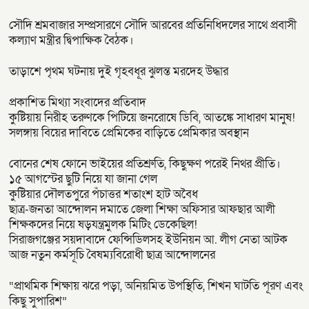
সৌদি শ্রমবাজার সম্প্রসারণে সৌদি আরবের প্রতিনিধিদলের সাথে প্রবাসী
কল্যাণ মন্ত্রীর দ্বিপাক্ষিক বৈঠক।
তাড়াশে পৃথম ঘটনায় দুই গৃহবধূর ঝুলন্ত মরদেহ উদ্ধার
প্রকাশিত মিথ্যা সংবাদের প্রতিবাদ
কুষ্টিয়ায় নিরীহ তরুণকে পিটিয়ে জনরোষে ডিবি, আতঙ্কে সাধারণ মানুষ!
সলঙ্গায় বিয়ের দাবিতে প্রেমিকের বাড়িতে প্রেমিকার অবস্থান
বোনের শেষ ফোনে ভাইয়ের প্রতিশ্রুতি, কিছুক্ষণ পরেই নিথর প্রীতি।
১৫ আগস্টের ছুটি নিয়ে যা জানা গেল
কুষ্টিয়ার দৌলতপুরে পঁচাত্তর শতাংশ হাট অবৈধ
ছাত্র-জনতা আন্দোলন দমাতে জেলা শিক্ষা অফিসার আফছার আলী
শিক্ষকদের নিয়ে ষড়যন্ত্রমুলক মিটিং ডেকেছিল!
সিরাজগঞ্জের সয়দাবাদে ফেন্সিডিলসহ ইউনিয়ন আ. লীগ নেতা আটক
আজ নতুন কর্মসূচি বৈষম্যবিরোধী ছাত্র আন্দোলনের
“প্রাথমিক শিক্ষায় ঝরে পড়া, অনিয়মিত উপস্থিতি, শিখন ঘাটতি পূরণ এবং
কিছু সুপারিশ”