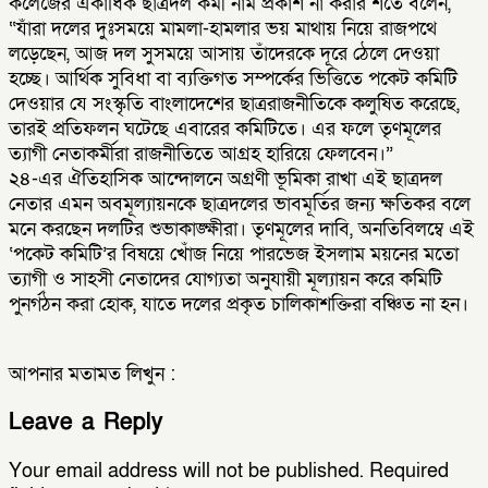
কলেজের একাধিক ছাত্রদল কর্মী নাম প্রকাশ না করার শর্তে বলেন,
“যাঁরা দলের দুঃসময়ে মামলা-হামলার ভয় মাথায় নিয়ে রাজপথে
লড়েছেন, আজ দল সুসময়ে আসায় তাঁদেরকে দূরে ঠেলে দেওয়া
হচ্ছে। আর্থিক সুবিধা বা ব্যক্তিগত সম্পর্কের ভিত্তিতে পকেট কমিটি
দেওয়ার যে সংস্কৃতি বাংলাদেশের ছাত্ররাজনীতিকে কলুষিত করেছে,
তারই প্রতিফলন ঘটেছে এবারের কমিটিতে। এর ফলে তৃণমূলের
ত্যাগী নেতাকর্মীরা রাজনীতিতে আগ্রহ হারিয়ে ফেলবেন।”
​২৪-এর ঐতিহাসিক আন্দোলনে অগ্রণী ভূমিকা রাখা এই ছাত্রদল
নেতার এমন অবমূল্যায়নকে ছাত্রদলের ভাবমূর্তির জন্য ক্ষতিকর বলে
মনে করছেন দলটির শুভাকাঙ্ক্ষীরা। তৃণমূলের দাবি, অনতিবিলম্বে এই
‘পকেট কমিটি’র বিষয়ে খোঁজ নিয়ে পারভেজ ইসলাম ময়নের মতো
ত্যাগী ও সাহসী নেতাদের যোগ্যতা অনুযায়ী মূল্যায়ন করে কমিটি
পুনর্গঠন করা হোক, যাতে দলের প্রকৃত চালিকাশক্তিরা বঞ্চিত না হন।
আপনার মতামত লিখুন :
Leave a Reply
Your email address will not be published.
Required