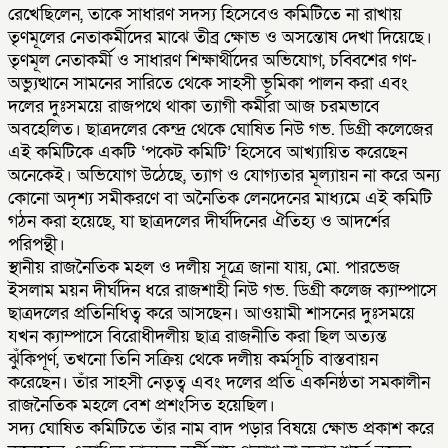
রেখেছিলেন, তাকে সাধারণ সদস্য হিসেবেও কমিটিতে না রাখায়
তৃণমূলের নেতাকর্মীদের মাঝে তীব্র ক্ষোভ ও অসন্তোষ দেখা দিয়েছে।
​তৃণমূল নেতাকর্মী ও সাধারণ শিক্ষার্থীদের অভিযোগ, চব্বিশের গণ-
অভ্যুত্থানে সামনের সারিতে থেকে সাহসী ভূমিকা পালন করা এবং
দলের দুঃসময়ে রাজপথে থাকা ত্যাগী কর্মীরা আজ চরমভাবে
অবহেলিত। ছাত্রদলের কেন্দ্র থেকে ঘোষিত নিউ গভ. ডিগ্রী কলেজের
এই কমিটিকে একটি ‘পকেট কমিটি’ হিসেবে আখ্যায়িত করেছেন
অনেকেই। অভিযোগ উঠেছে, ত্যাগ ও যোগ্যতার মূল্যায়ন না করে অন্য
কোনো অদৃশ্য সমীকরণে বা অনৈতিক লেনদেনের মাধ্যমে এই কমিটি
গঠন করা হয়েছে, যা ছাত্রদলের দীর্ঘদিনের ঐতিহ্য ও আদর্শের
পরিপন্থী।
​স্থানীয় রাজনৈতিক মহল ও দলীয় সূত্রে জানা যায়, মো. পারভেজ
ইসলাম ময়ন দীর্ঘদিন ধরে রাজশাহী নিউ গভ. ডিগ্রী কলেজ ক্যাম্পাসে
ছাত্রদলের প্রতিনিধিত্ব করে আসছেন। আওয়ামী শাসনের দুঃসময়ে
যখন ক্যাম্পাসে বিরোধীদলীয় ছাত্র রাজনীতি করা ছিল অত্যন্ত
ঝুঁকিপূর্ণ, তখনো তিনি সক্রিয় থেকে দলীয় কর্মসূচি বাস্তবায়ন
করেছেন। তাঁর সাহসী নেতৃত্ব এবং দলের প্রতি একনিষ্ঠতা সমকালীন
রাজনৈতিক মহলে বেশ প্রশংসিত হয়েছিল।
​সদ্য ঘোষিত কমিটিতে তাঁর নাম বাদ পড়ার বিষয়ে ক্ষোভ প্রকাশ করে