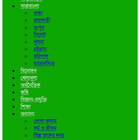
সারাবাংলা
ঢাকা
রাজশাহী
রংপুর
সিলেট
খুলনা
চট্টগ্রাম
বরিশাল
ময়মনসিংহ
বিনোদন
খেলাধুলা
অর্থনৈতিক
কৃষি
বিজ্ঞান-প্রযুক্তি
শিক্ষা
অন্যান্য
খোলা কলাম
ধর্ম ও জীবন
ভিন্ন স্বাদের খবর