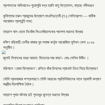
প্রশাসনের অভিযানেও পুরোপুরি বন্ধ হয়নি বালু উত্তোলন, বাড়ছে নদীভাঙন
কুমিল্লায় তরুন প্রজন্মের উদ্যোগে মাওলিদুন্নবী (দ.) সেলিব্রেশন — বার্ষিক
আয়োজন প্রস্তুতি সভা;
তাড়াশে খাল থেকে নিখোঁজ সিএনজিচালকের পচাগলা মরদেহ উদ্ধার
দক্ষিণ খড়িবাড়ী তেলীর বাজার যুব সমাজ কর্তৃক আয়োজিত ফুটবল খেলা ২০২৬
অনুষ্ঠিত।
জুলাই বিপ্লবের ভাঙা আয়না: বিভেদের দায় কার?- মোঃ সেলিম উদ্দীন ।
বরিশালে ‘বোমা বিস্ফোরণ’: রশিতে বাঁধা চিপসের প্যাকেট নিতে গিয়ে বিস্ফোরণ
সৌদি শ্রমবাজার সম্প্রসারণে সৌদি আরবের প্রতিনিধিদলের সাথে প্রবাসী কল্যাণ
মন্ত্রীর দ্বিপাক্ষিক বৈঠক।
তাড়াশে পৃথম ঘটনায় দুই গৃহবধূর ঝুলন্ত মরদেহ উদ্ধার