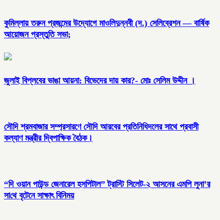
কুমিল্লায় তরুন প্রজন্মের উদ্যোগে মাওলিদুন্নবী (দ.) সেলিব্রেশন — বার্ষিক
আয়োজন প্রস্তুতি সভা;
জুলাই বিপ্লবের ভাঙা আয়না: বিভেদের দায় কার?- মোঃ সেলিম উদ্দীন ।
সৌদি শ্রমবাজার সম্প্রসারণে সৌদি আরবের প্রতিনিধিদলের সাথে প্রবাসী
কল্যাণ মন্ত্রীর দ্বিপাক্ষিক বৈঠক।
“দি ওয়ান পাউন্ড জেনারেল হসপিটাল” ট্রাস্টি সিলেট-২ আসনের এমপি লুনা’র
সা‌থে বৃটেনে সাক্ষাৎ বিনিময়