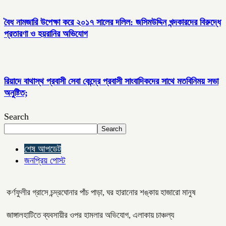
বৈধ নামজারি উপেক্ষা করে ২০১৭ সালের দলিল: জসিমউদ্দিন খন্দকারদের বিরুদ্ধে
প্রতারণা ও হয়রানির অভিযোগ
রিয়াদে বাথাস্থ প্রবাসী সেবা কেন্দ্রে প্রবাসী সাংবাদিকদের সাথে মতবিনিময় সভা
অনুষ্টিত;
Search
Search
শেষ আপডেট
জনপ্রিয় পোস্ট
কর্ণফুলীর গ্রাসে চন্দ্রঘোনার পাঁচ পাড়া, ঘর হারানোর শঙ্কায় হাজারো মানুষ
জাঙ্গালহাটিতে ব্যবসায়ীর ওপর হামলার অভিযোগ, এলাকায় চাঞ্চল্য