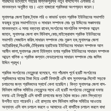
পরিষদের উদ্যোগে শহরের মল্লিকপুরস্থ নতুন বাসস্টেশন এলাকায় এ
মানববন্ধন অনুষ্ঠিত হয়। এতে হাজারো শ্রমিকরা অংশগ্রহন করেন।
সুনামগঞ্জ জেলা ট্রাক,ট্যাক লরি ও কাভার্ড ভ্যান শ্রমিক ইউনিয়নের সভাপতি
ফয়জুর নুরের সভাপতিত্বে ও সাধারন সম্পাদক মোঃ নুর উদ্দিনের সঞ্চালনায়
মানববন্ধনে এ সময় বক্তব্য রাখেন,সংগঠনের সাংগঠনিক সম্পাদক আব্দুল
জাহান, সুনামগঞ্জ জেলা বাস মিনিবাস,কোচ,মাইক্রোবাস শ্রমিক ইউনিয়নের
সভাপতি সেজাউল করিম.সাধারন সম্পাদক মোঃ নুরুল হক,সুনামগঞ্জ জেলা
অট্রোরিক্রা,সিএনজি,টেক্রিকার ড্রাইভার ইউনিয়নের সাধারন সম্পাদক আল
আমীন কালা,সুনামগঞ্জ জেলা হিউম্যান হলার শ্রমিক ইউনিয়নের সাধারন সম্পাদক
আব্দুল খালিক ও শ্রমিক কল্যান ফেডারেশনের সাধারন সম্পাদক মোঃ জসিম
উদ্দিন প্রমুখ।
শ্রমিক সংগঠনের নেতৃবৃন্দরা বলেছেন, গত পাঁচমাস পূর্বে ছয়টি সংগঠনের
শ্রমিকদের ঘামের টাকা দিয়ে একটি নিলাদ্রী এসি বাস সুনসমগঞ্জ-সিলেট সড়কে
চলাচলের জন্য শ্রমিকদের স্বার্থে কেনা হয়েছিল। কিন্ত সুনামগঞ্জ জেলা বাস-
মিনিবাস মালিক সমিতির নেতৃবৃন্দের সাথে এই ছয়টি সংগঠনের নেতৃবৃন্দরা দফায়
দফায় এই নিলাদ্র্রী এসি বাসটি চালানোর জন্য বৈঠক করেও কোন সিদ্ধান্তে
উপনীত হতে পারেননি। এই রাস্তায় বাস মিনিবাস মালিক সমিতির আওতায়
অন্যান্য এসি বাস চলাচল করলে ও আমাদের এই বাসটিকে চলাচল করলে বাধা