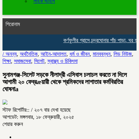
লাইফ স্টাইল
শিরোনাম
কর্ণফুলীর গ্রাসে চন্দ্রঘোনার পাঁচ পাড়া, ঘর হার
/
অনন্য
,
অর্থনৈতিক
,
আইন-আদালত
,
ধর্ম ও জীবন
,
মানববন্ধন
,
লিড নিউজ
,
শিক্ষা
,
সমাজসেবা
,
সিলেট
,
স্বাস্থ্য ও চিকিৎসা
সুনামগঞ্জ-সিলেট সড়কে নীলাদ্রী এসিবাস চলাচল করতে না দিলে
আগামী ২০ ফেব্রæয়ারী থেকে শ্রমিকদের লাগাতার কর্মবিরতির
ঘোষনাa
স্টাফ রিপোর্টার::
/ ২০৭ বার দেখা হয়েছে
আপডেট: মঙ্গলবার, ১৮ ফেব্রুয়ারী, ২০২৫
শেয়ার করুন