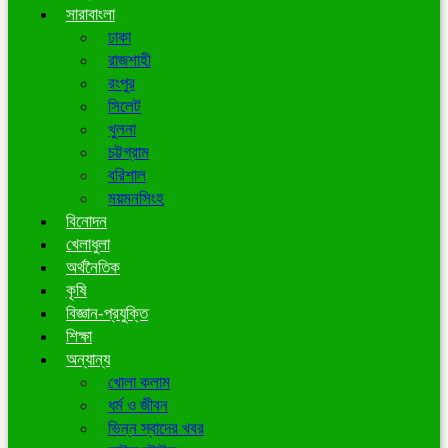
সারাবাংলা
ঢাকা
রাজশাহী
রংপুর
সিলেট
খুলনা
চট্টগ্রাম
বরিশাল
ময়মনসিংহ
বিনোদন
খেলাধুলা
অর্থনৈতিক
কৃষি
বিজ্ঞান-প্রযুক্তি
শিক্ষা
অন্যান্য
খোলা কলাম
ধর্ম ও জীবন
ভিন্ন স্বাদের খবর