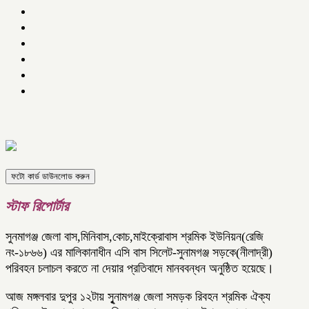
ফটো কার্ড ডাউনলোড করুন
স্টাফ রিপোর্টার
সুনমাগঞ্জ জেলা বাস,মিনিবাস,কোচ,মাইক্রোবাস শ্রমিক ইউনিয়ন(রেজি
নং-১৮৬৬) এর মালিকানাধীন এসি বাস সিলেট-সুনামগঞ্জ সড়কে(নীলাদ্রী)
পরিবহন চলাচল করতে না দেয়ার প্রতিবাদে মানববন্ধন অনুষ্ঠিত হয়েছে।
আজ মঙ্গলবার দুপুর ১২টায় সৃুনামগঞ্জ জেলা সমড়ক রিবহন শ্রমিক ঐক্য