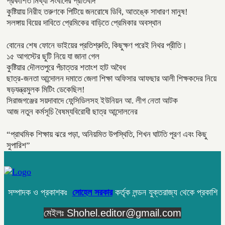
প্রকাশিত মিথ্যা সংবাদের প্রতিবাদ
কুষ্টিয়ায় নিরীহ তরুণকে পিটিয়ে জনরোষে ডিবি, আতঙ্কে সাধারণ মানুষ!
সলঙ্গায় বিয়ের দাবিতে প্রেমিকের বাড়িতে প্রেমিকার অবস্থান
বোনের শেষ ফোনে ভাইয়ের প্রতিশ্রুতি, কিছুক্ষণ পরেই নিথর প্রীতি।
১৫ আগস্টের ছুটি নিয়ে যা জানা গেল
কুষ্টিয়ার দৌলতপুরে পঁচাত্তর শতাংশ হাট অবৈধ
ছাত্র-জনতা আন্দোলন দমাতে জেলা শিক্ষা অফিসার আফছার আলী শিক্ষকদের নিয়ে
ষড়যন্ত্রমুলক মিটিং ডেকেছিল!
সিরাজগঞ্জের সয়দাবাদে ফেন্সিডিলসহ ইউনিয়ন আ. লীগ নেতা আটক
আজ নতুন কর্মসূচি বৈষম্যবিরোধী ছাত্র আন্দোলনের
“প্রাথমিক শিক্ষায় ঝরে পড়া, অনিয়মিত উপস্থিতি, শিখন ঘাটতি পূরণ এবং কিছু
সুপারিশ”
সম্পাদক ও প্রকাশকঃ
সোহেল সরকার
কর্তৃক লন্ডন যুক্তরাজ্য থেকে প্রকাশি
মেইলঃ Shohel.editor@gmail.com