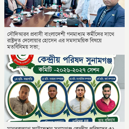
সৌদিআরব প্রবাসী বাংলাদেশী গনমাধ্যম কর্মীদের সাথে
রাষ্ট্রদূত দেলোয়ার হোসেন এর সমসাময়িক বিষয়ে
মতবিনিময় সভা;