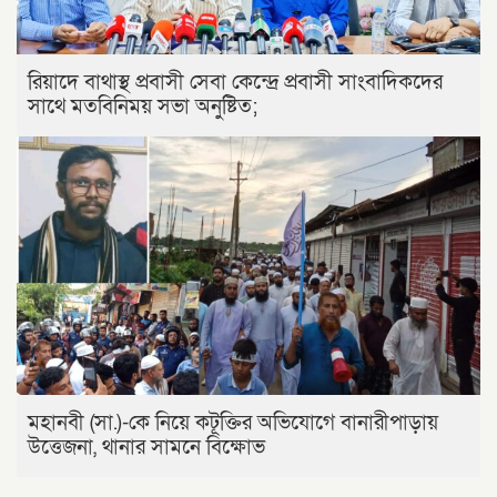
রিয়াদে বাথাস্থ প্রবাসী সেবা কেন্দ্রে প্রবাসী সাংবাদিকদের
সাথে মতবিনিময় সভা অনুষ্টিত;
মহানবী (সা.)-কে নিয়ে কটূক্তির অভিযোগে বানারীপাড়ায়
উত্তেজনা, থানার সামনে বিক্ষোভ