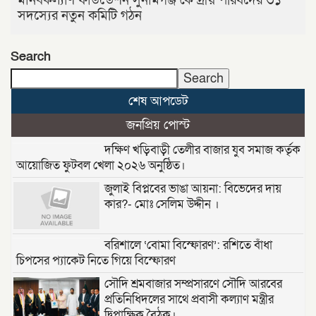
মানবকল্যাণ ফাউন্ডেশন সুনামগঞ্জ কেন্দ্রীয় পরিষদের ৩১
সদস্যের নতুন কমিটি গঠন
Search
Search
শেষ আপডেট
জনপ্রিয় পোস্ট
দক্ষিণ খড়িবাড়ী তেলীর বাজার যুব সমাজ কর্তৃক
আয়োজিত ফুটবল খেলা ২০২৬ অনুষ্ঠিত।
জুলাই বিপ্লবের ভাঙা আয়না: বিভেদের দায়
কার?- মোঃ সেলিম উদ্দীন ।
বরিশালে ‘বোমা বিস্ফোরণ’: রশিতে বাঁধা
চিপসের প্যাকেট নিতে গিয়ে বিস্ফোরণ
সৌদি শ্রমবাজার সম্প্রসারণে সৌদি আরবের
প্রতিনিধিদলের সাথে প্রবাসী কল্যাণ মন্ত্রীর
দ্বিপাক্ষিক বৈঠক।