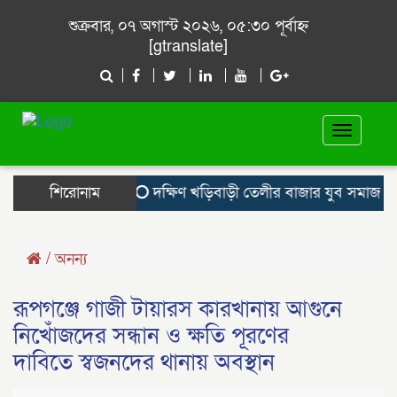
শুক্রবার, ০৭ অগাস্ট ২০২৬, ০৫:৩০ পূর্বাহ্ন
[gtranslate]
Toggle
navigat
শিরোনাম
দক্ষিণ খড়িবাড়ী তেলীর বাজার যুব সমাজ কর্
/
অনন্য
রূপগঞ্জে গাজী টায়ারস কারখানায় আগুনে
নিখোঁজদের সন্ধান ও ক্ষতি পূরণের
দাবিতে স্বজনদের থানায় অবস্থান