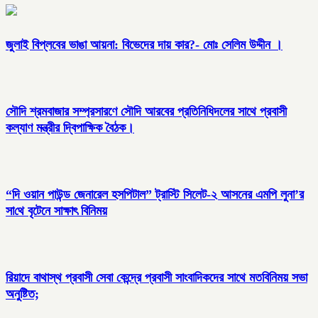
জুলাই বিপ্লবের ভাঙা আয়না: বিভেদের দায় কার?- মোঃ সেলিম উদ্দীন ।
সৌদি শ্রমবাজার সম্প্রসারণে সৌদি আরবের প্রতিনিধিদলের সাথে প্রবাসী
কল্যাণ মন্ত্রীর দ্বিপাক্ষিক বৈঠক।
“দি ওয়ান পাউন্ড জেনারেল হসপিটাল” ট্রাস্টি সিলেট-২ আসনের এমপি লুনা’র
সা‌থে বৃটেনে সাক্ষাৎ বিনিময়
রিয়াদে বাথাস্থ প্রবাসী সেবা কেন্দ্রে প্রবাসী সাংবাদিকদের সাথে মতবিনিময় সভা
অনুষ্টিত;