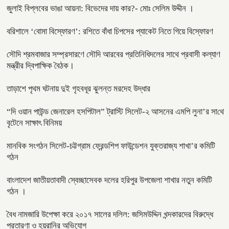
জুলাই বিপ্লবের ভাঙা আয়না: বিভেদের দায় কার?- মোঃ সেলিম উদ্দীন ।
বরিশালে ‘বোমা বিস্ফোরণ’: রশিতে বাঁধা চিপসের প্যাকেট নিতে গিয়ে বিস্ফোরণ
সৌদি শ্রমবাজার সম্প্রসারণে সৌদি আরবের প্রতিনিধিদলের সাথে প্রবাসী কল্যাণ
মন্ত্রীর দ্বিপাক্ষিক বৈঠক।
তাড়াশে পৃথম ঘটনায় দুই গৃহবধূর ঝুলন্ত মরদেহ উদ্ধার
“দি ওয়ান পাউন্ড জেনারেল হসপিটাল” ট্রাস্টি সিলেট-২ আসনের এমপি লুনা’র সা‌থে
বৃটেনে সাক্ষাৎ বিনিময়
মানবিক সংগঠন সিলেট-চট্টগ্রাম ফ্রেন্ডশিপ ফাউন্ডেশন যুক্তরাজ্য শাখা’র কমিটি
গঠন
বাংলাদেশ জাতীয়তাবাদী স্বেচ্ছাসেবক দলের হরিপুর উপজেলা শাখার নতুন কমিটি
গঠন ।
বৈধ নামজারি উপেক্ষা করে ২০১৭ সালের দলিল: জসিমউদ্দিন খন্দকারদের বিরুদ্ধে
প্রতারণা ও হয়রানির অভিযোগ