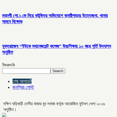
মহানবী (সা.)-কে নিয়ে কটূক্তির অভিযোগে বানারীপাড়ায় উত্তেজনা, থানার
সামনে বিক্ষোভ
যুক্তরাজ্যে “ইউকে ম্যানেজমেন্ট কলেজ” উচ্চশিক্ষায় ১০ বছর পূর্তি উদযাপন
অনুষ্ঠিত
Search
Search
শেষ আপডেট
জনপ্রিয় পোস্ট
দক্ষিণ খড়িবাড়ী তেলীর বাজার যুব সমাজ কর্তৃক আয়োজিত ফুটবল খেলা ২০২৬
অনুষ্ঠিত।