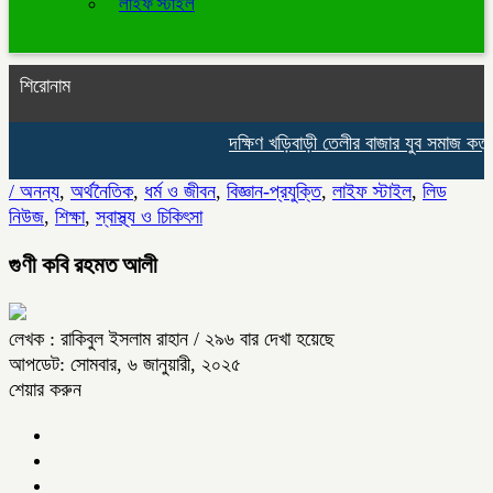
লাইফ স্টাইল
শিরোনাম
দক্ষিণ খড়িবাড়ী তেলীর বাজার যুব সমাজ কর্ত
/
অনন্য
,
অর্থনৈতিক
,
ধর্ম ও জীবন
,
বিজ্ঞান-প্রযুক্তি
,
লাইফ স্টাইল
,
লিড
নিউজ
,
শিক্ষা
,
স্বাস্থ্য ও চিকিৎসা
গুণী কবি রহমত আলী
লেখক : রাকিবুল ইসলাম রাহান
/ ২৯৬ বার দেখা হয়েছে
আপডেট: সোমবার, ৬ জানুয়ারী, ২০২৫
শেয়ার করুন