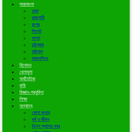
সারাবাংলা
ঢাকা
রাজশাহী
রংপুর
সিলেট
খুলনা
চট্টগ্রাম
বরিশাল
ময়মনসিংহ
বিনোদন
খেলাধুলা
অর্থনৈতিক
কৃষি
বিজ্ঞান-প্রযুক্তি
শিক্ষা
অন্যান্য
খোলা কলাম
ধর্ম ও জীবন
ভিন্ন স্বাদের খবর