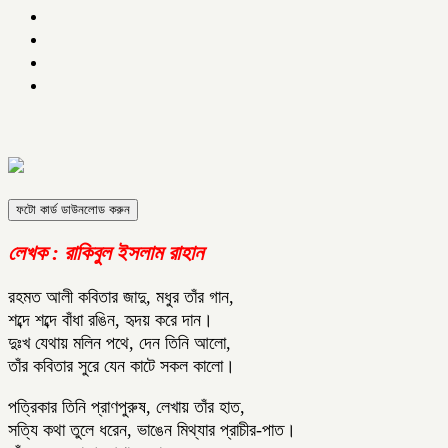
ফটো কার্ড ডাউনলোড করুন
লেখক : রাকিবুল ইসলাম রাহান
রহমত আলী কবিতার জাদু, মধুর তাঁর গান,
শব্দে শব্দে বাঁধা রঙিন, হৃদয় করে দান।
দুঃখ যেথায় মলিন পথে, দেন তিনি আলো,
তাঁর কবিতার সুরে যেন কাটে সকল কালো।
পত্রিকার তিনি প্রাণপুরুষ, লেখায় তাঁর হাত,
সত্যি কথা তুলে ধরেন, ভাঙেন মিথ্যার প্রাচীর-পাত।