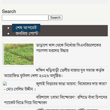
Search
Search
শেষ আপডেট
জনপ্রিয় পোস্ট
তাড়াশে খাল থেকে নিখোঁজ সিএনজিচালকের
পচাগলা মরদেহ উদ্ধার
দক্ষিণ খড়িবাড়ী তেলীর বাজার যুব সমাজ কর্তৃক
আয়োজিত ফুটবল খেলা ২০২৬ অনুষ্ঠিত।
জুলাই বিপ্লবের ভাঙা আয়না: বিভেদের দায় কার?
- মোঃ সেলিম উদ্দীন ।
বরিশালে ‘বোমা বিস্ফোরণ’: রশিতে বাঁধা চিপসের
প্যাকেট নিতে গিয়ে বিস্ফোরণ