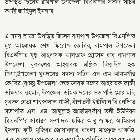
উপস্থিত ছিলেন রামপাল উপজেলা বিএনপির সদস্য সচিব
কাজী জাহিদুল ইসলাম,
এ সময় আরো উপস্থিত ছিলেন রামপাল উপজেলা বিএনপি’র
যুগ্ন আহ্বায়ক শেখ ফিরোজ কোবির, রামপাল উপজেলা
বিএনপি’র যুগ্ন আহবায়ক আলতাফ হোসেন বাবু রামপাল
উপজেলা যুবদলের আহ্বায়ক মল্লিক জিয়াউল হক
জিয়া,উপজেলা যুবদলের সদস্য সচিব এস এম আলমগীর
কোবির (বাচ্ছু) উপজেলা স্বেচ্ছাসেবক দলের আহ্বায়ক কাজী
ওজিয়ার রহমান, উপজেলা শ্রমিক দলের সভাপতি মোঃ মনি,
যুবদল নেতা শাহজালাল গাজী, বাঁশতলী ইউনিয়ন বিএনপি’র
সভাপতি এস. এম. আব্দুল্লাহ আজমির,বাঁশ তলী ইউনিয়ন
বিএনপি’র সাধারণ সম্পাদক ফকির আবু জাফর, আমিরুল
ইসলাম কুটি, মুজিবর জোয়ারদার, বাবলা, মাহফুজ আকঞ্জি,
সাবু, রামপাল প্রেসক্লাব এর নবগঠিত কমিটির আহ্বায়ক এস