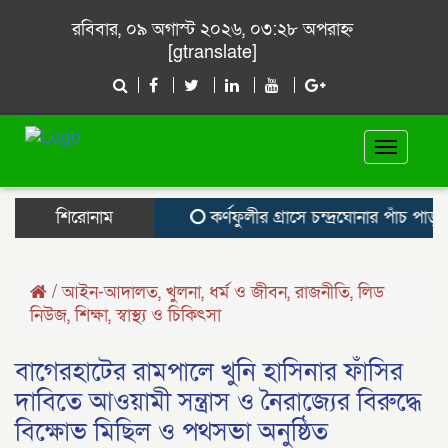
রবিবার, ০৯ অগাস্ট ২০২৬, ০৩:২৮ অপরাহ্ন
[gtranslate]
Toggle
navigat
শিরোনাম
কর্ণফুলীর গ্রাসে চন্দ্রঘোনার পাঁচ পাড়া, 
/
আইন-আদালত
,
খুলনা
,
ধর্ম ও জীবন
,
রাজনীতি
,
লিড
নিউজ
,
শিক্ষা
,
স্বাস্থ্য ও চিকিৎসা
বাগেরহাটের রামপালে খুনি হাসিনার ফাঁসির
দাবিতে আওয়ামী সন্ত্রাস ও নৈরাজ্যের বিরুদ্ধে
বিক্ষোভ মিছিল ও পথসভা অনুষ্ঠিত