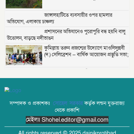
জাঙ্গালহাটিতে ব্যবসায়ীর ওপর হামলার
অভিযোগ, এলাকায় চাঞ্চল্য
প্রশাসনের অভিযানেও পুরোপুরি বন্ধ হয়নি বালু
উত্তোলন, বাড়ছে নদীভাঙন
কুমিল্লায় তরুন প্রজন্মের উদ্যোগে মাওলিদুন্নবী
(দ.) সেলিব্রেশন — বার্ষিক আয়োজন প্রস্তুতি সভা;
তাড়াশে খাল থেকে নিখোঁজ সিএনজিচালকের
পচাগলা মরদেহ উদ্ধার
দক্ষিণ খড়িবাড়ী তেলীর বাজার যুব সমাজ কর্তৃক
সম্পাদক ও প্রকাশকঃ
সোহেল সরকার
কর্তৃক লন্ডন যুক্তরাজ্য
আয়োজিত ফুটবল খেলা ২০২৬ অনুষ্ঠিত।
থেকে প্রকাশি
মেইলঃ Shohel.editor@gmail.com
জুলাই বিপ্লবের ভাঙা আয়না: বিভেদের দায়
কার?- মোঃ সেলিম উদ্দীন ।
All rights reserved © 2025 dainikprotibad