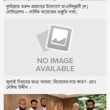
কুমিল্লায় তরুন প্রজন্মের উদ্যোগে মাওলিদুন্নবী (দ.)
সেলিব্রেশন — বার্ষিক আয়োজন প্রস্তুতি সভা;
জুলাই বিপ্লবের ভাঙা আয়না: বিভেদের দায় কার?- মোঃ
সেলিম উদ্দীন ।