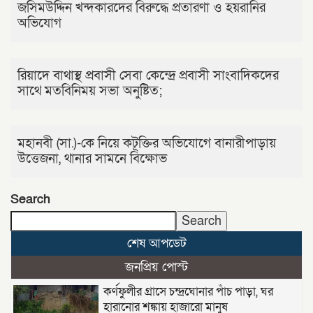
জসিমউদ্দিন খন্দকারদের বিরুদ্ধে প্রতারণা ও হয়রানির
অভিযোগ
রিয়াদে বাথাস্থ প্রবাসী সেবা কেন্দ্রে প্রবাসী সাংবাদিকদের
সাথে মতবিনিময় সভা অনুষ্টিত;
মহানবী (সা.)-কে নিয়ে কটূক্তির অভিযোগে বানারীপাড়ায়
উত্তেজনা, থানার সামনে বিক্ষোভ
Search
Search
শেষ আপডেট
জনপ্রিয় পোস্ট
কর্ণফুলীর গ্রাসে চন্দ্রঘোনার পাঁচ পাড়া, ঘর
হারানোর শঙ্কায় হাজারো মানুষ