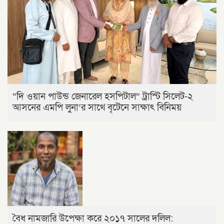
“দি ওয়ান পাউন্ড জেনারেল হসপিটাল” ট্রাস্টি সিলেট-২
আসনের এমপি লুনা’র সা‌থে বৃটেনে সাক্ষাৎ বিনিময়
বৈধ নামজারি উপেক্ষা করে ২০১৭ সালের দলিল: