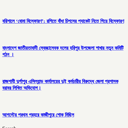
বরিশালে ‘বোমা বিস্ফোরণ’: রশিতে বাঁধা চিপসের প্যাকেট নিতে গিয়ে বিস্ফোরণ
বাংলাদেশ জাতীয়তাবাদী স্বেচ্ছাসেবক দলের হরিপুর উপজেলা শাখার নতুন কমিটি
গঠন ।
রাজশাহী দুর্গাপুর এসিল্যান্ড কার্যালয়ের দুই কর্মচারীর বিরুদ্ধে জেলা প্রশাসক
বরাবর লিখিত অভিযোগ।
আগস্টের প্রথম প্রহরে কাজীপুরে শোক মিছিল