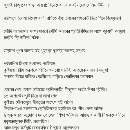
জুলাই বিপ্লবের ভাঙা আয়না: বিভেদের দায় কার?- মোঃ সেলিম উদ্দীন ।
বরিশালে ‘বোমা বিস্ফোরণ’: রশিতে বাঁধা চিপসের প্যাকেট নিতে গিয়ে বিস্ফোরণ
সৌদি শ্রমবাজার সম্প্রসারণে সৌদি আরবের প্রতিনিধিদলের সাথে প্রবাসী কল্যাণ
মন্ত্রীর দ্বিপাক্ষিক বৈঠক।
তাড়াশে পৃথম ঘটনায় দুই গৃহবধূর ঝুলন্ত মরদেহ উদ্ধার
প্রকাশিত মিথ্যা সংবাদের প্রতিবাদ
কুষ্টিয়ায় নিরীহ তরুণকে পিটিয়ে জনরোষে ডিবি, আতঙ্কে সাধারণ মানুষ!
সলঙ্গায় বিয়ের দাবিতে প্রেমিকের বাড়িতে প্রেমিকার অবস্থান
বোনের শেষ ফোনে ভাইয়ের প্রতিশ্রুতি, কিছুক্ষণ পরেই নিথর প্রীতি।
১৫ আগস্টের ছুটি নিয়ে যা জানা গেল
কুষ্টিয়ার দৌলতপুরে পঁচাত্তর শতাংশ হাট অবৈধ
সিরাজগঞ্জের সয়দাবাদে ফেন্সিডিলসহ ইউনিয়ন আ. লীগ নেতা আটক
ছাত্র-জনতা আন্দোলন দমাতে জেলা শিক্ষা অফিসার আফছার আলী শিক্ষকদের নিয়ে
ষড়যন্ত্রমুলক মিটিং ডেকেছিল!
আজ নতুন কর্মসূচি বৈষম্যবিরোধী ছাত্র আন্দোলনের