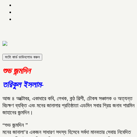
ফটো কার্ড ডাউনলোড করুন
শুভ জন্মদিন
তরিকুল ইসলাম-
আজ ৪ অক্টোবর, একাধারে কবি, লেখক, কন্ঠ শিল্পী, চৌকষ সঞ্চালক ও অত্যন্ত
বিচক্ষণ ব্যক্তি এবং মনের জানালার প্রতিষ্ঠাতা এডমিন সবার প্রিয় জনাব শারমিন
জাহানের জন্মদিন।
“শুভ জন্মদিন ”
মনের জানালা’র একজন সাধারণ সদস্য হিসেবে সর্বদা মানবতার সেবায় নিবেদিত