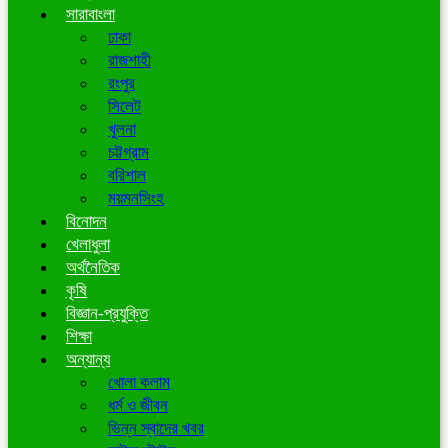
সারাবাংলা
ঢাকা
রাজশাহী
রংপুর
সিলেট
খুলনা
চট্টগ্রাম
বরিশাল
ময়মনসিংহ
বিনোদন
খেলাধুলা
অর্থনৈতিক
কৃষি
বিজ্ঞান-প্রযুক্তি
শিক্ষা
অন্যান্য
খোলা কলাম
ধর্ম ও জীবন
ভিন্ন স্বাদের খবর