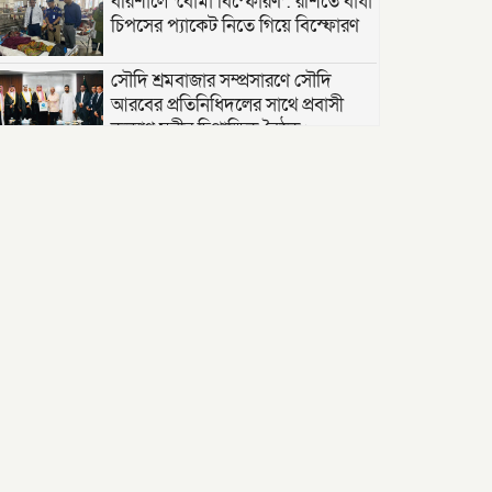
বরিশালে ‘বোমা বিস্ফোরণ’: রশিতে বাঁধা
চিপসের প্যাকেট নিতে গিয়ে বিস্ফোরণ
সৌদি শ্রমবাজার সম্প্রসারণে সৌদি
আরবের প্রতিনিধিদলের সাথে প্রবাসী
কল্যাণ মন্ত্রীর দ্বিপাক্ষিক বৈঠক।
তাড়াশে পৃথম ঘটনায় দুই গৃহবধূর ঝুলন্ত
মরদেহ উদ্ধার
“দি ওয়ান পাউন্ড জেনারেল হসপিটাল”
ট্রাস্টি সিলেট-২ আসনের এমপি লুনা’র
সা‌থে বৃটেনে সাক্ষাৎ বিনিময়
মানবিক সংগঠন সিলেট-চট্টগ্রাম
ফ্রেন্ডশিপ ফাউন্ডেশন যুক্তরাজ্য শাখা’র
কমিটি গঠন
বাংলাদেশ জাতীয়তাবাদী স্বেচ্ছাসেবক
দলের হরিপুর উপজেলা শাখার নতুন
কমিটি গঠন ।