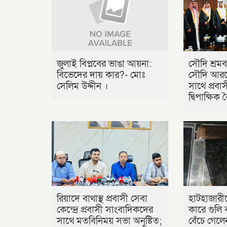
জুলাই বিপ্লবের ভাঙা আয়না:
সৌদি শ্রমব
বিভেদের দায় কার?- মোঃ
সৌদি আরবে
সেলিম উদ্দীন ।
সাথে প্রবাসী
দ্বিপাক্ষিক
রিয়াদে বাথাস্থ প্রবাসী সেবা
হাটহাজারীত
কেন্দ্রে প্রবাসী সাংবাদিকদের
কারে গুলি ব
সাথে মতবিনিময় সভা অনুষ্টিত;
বেঁচে গেলে