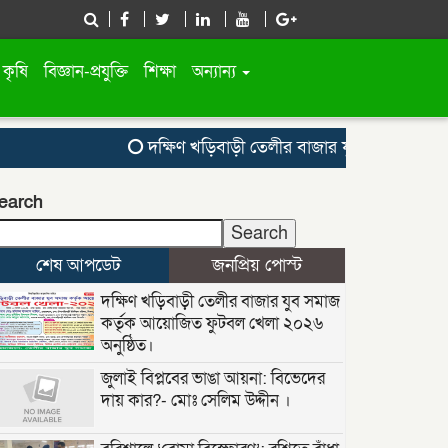
কৃষি
বিজ্ঞান-প্রযুক্তি
শিক্ষা
অন্যান্য
দক্ষিণ খড়িবাড়ী তেলীর বাজার যুব সমাজ কর্তৃক 
earch
Search
শেষ আপডেট
জনপ্রিয় পোস্ট
দক্ষিণ খড়িবাড়ী তেলীর বাজার যুব সমাজ
কর্তৃক আয়োজিত ফুটবল খেলা ২০২৬
অনুষ্ঠিত।
জুলাই বিপ্লবের ভাঙা আয়না: বিভেদের
দায় কার?- মোঃ সেলিম উদ্দীন ।