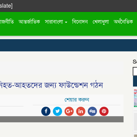
slate]
রাজনীতি
আন্তর্জাতিক
সারাবাংলা
বিনোদন
খেলাধুলা
অর্থনৈতিক
S
 নিহত-আহতদের জন্য ফাউন্ডেশন গঠন
শেয়ার করুন