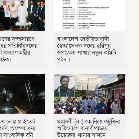
াজার সম্প্রসারণে
বাংলাদেশ জাতীয়তাবাদী
র প্রতিনিধিদলের
স্বেচ্ছাসেবক দলের হরিপুর
 কল্যাণ মন্ত্রীর
উপজেলা শাখার নতুন কমিটি
 বৈঠক।
গঠন ।
ে চলন্ত প্রাইভেট
মহানবী (সা.)-কে নিয়ে কটূক্তির
র্ষণ, অল্পের জন্য
অভিযোগে বানারীপাড়ায়
ন সাংবাদিক রনি
উত্তেজনা, থানার সামনে