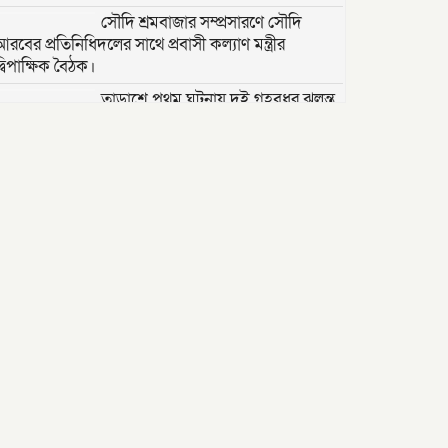
সৌদি শ্রমবাজার সম্প্রসারণে সৌদি
আরবের প্রতিনিধিদলের সাথে প্রবাসী কল্যাণ মন্ত্রীর
্বিপাক্ষিক বৈঠক।
তাড়াশে পৃথম ঘটনায় দুই গৃহবধূর ঝুলন্ত
মরদেহ উদ্ধার
“দি ওয়ান পাউন্ড জেনারেল হসপিটাল”
ট্রাস্টি সিলেট-২ আসনের এমপি লুনা’র
সা‌থে বৃটেনে সাক্ষাৎ বিনিময়
মানবিক সংগঠন সিলেট-চট্টগ্রাম
ফ্রেন্ডশিপ ফাউন্ডেশন যুক্তরাজ্য শাখা’র
কমিটি গঠন
বাংলাদেশ জাতীয়তাবাদী স্বেচ্ছাসেবক
দলের হরিপুর উপজেলা শাখার নতুন কমিটি গঠন ।
বৈধ নামজারি উপেক্ষা করে ২০১৭ সালের
দলিল: জসিমউদ্দিন খন্দকারদের বিরুদ্ধে
প্রতারণা ও হয়রানির অভিযোগ