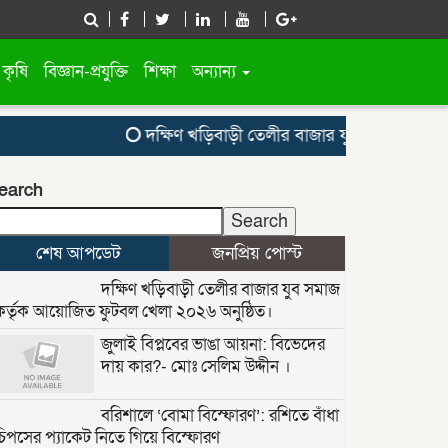
কৃষি
বিজ্ঞান-প্রযুক্তি
শিক্ষা
অন্যান্য
দক্ষিণ খড়িবাড়ী তেলীর বাজার যুব সমাজ কর্তৃক 
earch
Search
শেষ আপডেট
জনপ্রিয় পোস্ট
দক্ষিণ খড়িবাড়ী তেলীর বাজার যুব সমাজ
কর্তৃক আয়োজিত ফুটবল খেলা ২০২৬ অনুষ্ঠিত।
জুলাই বিপ্লবের ভাঙা আয়না: বিভেদের
দায় কার?- মোঃ সেলিম উদ্দীন ।
বরিশালে ‘বোমা বিস্ফোরণ’: রশিতে বাঁধা
চিপসের প্যাকেট নিতে গিয়ে বিস্ফোরণ