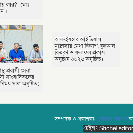
ায় কার?- মোঃ
ীন ।
আল-ইযহার আইডিয়াল
মাদ্রাসায় মেধা বিকাশ, কুরআন
বিতরণ ও ফলাফল প্রকাশ
অনুষ্ঠান ২০২৬ অনুষ্ঠিত।
াস্থ প্রবাসী সেবা
রবাসী সাংবাদিকদের
িময় সভা অনুষ্টিত;
সম্পাদক ও প্রকাশকঃ
সোহেল সরকার
কর্
মেইলঃ Shohel.edit