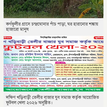
কর্ণফুলীর গ্রাসে চন্দ্রঘোনার পাঁচ পাড়া, ঘর হারানোর শঙ্কায়
হাজারো মানুষ
দক্ষিণ খড়িবাড়ী তেলীর বাজার যুব সমাজ কর্তৃক আয়োজিত
ফুটবল খেলা ২০২৬ অনুষ্ঠিত।