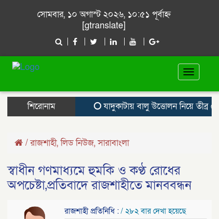
সোমবার, ১০ অগাস্ট ২০২৬, ১০:৫১ পূর্বাহ্ন
[gtranslate]
Toggle
navigat
শিরোনাম
যাদুকাটায় বালু উত্তোলন নিয়ে তীব্র ক্ষোভ
/
রাজশাহী
,
লিড নিউজ
,
সারাবাংলা
স্বাধীন গণমাধ্যমে হুমকি ও কণ্ঠ রোধের
অপচেষ্টা,প্রতিবাদে রাজশাহীতে মানববন্ধন
রাজশাহী প্রতিনিধি :
/ ২৮২ বার দেখা হয়েছে