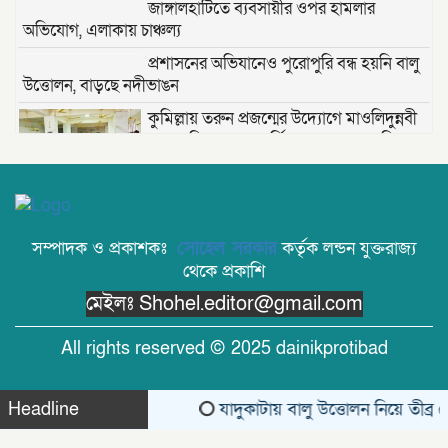
জাঙ্গালহাটিতে ব্যবসায়ীর ওপর হামলার
অভিযোগ, এলাকায় চাঞ্চল্য
প্রশাসনের অভিযানেও পুরোপুরি বন্ধ হয়নি বালু
উত্তোলন, বাড়ছে নদীভাঙন
কুমিল্লায় তরুন প্রজন্মের উদ্যোগে মাওলিদুন্নবী
(দ.) সেলিব্রেশন — বার্ষিক আয়োজন প্রস্তুতি সভা;
তাড়াশে খাল থেকে নিখোঁজ সিএনজিচালকের
পচাগলা মরদেহ উদ্ধার
সম্পাদক ও প্রকাশকঃ
সোহেল সরকার
কর্তৃক লন্ডন যুক্তরাজ্য
থেকে প্রকাশি
দক্ষিণ খড়িবাড়ী তেলীর বাজার যুব সমাজ কর্তৃক
মেইলঃ Shohel.editor@gmail.com
আয়োজিত ফুটবল খেলা ২০২৬ অনুষ্ঠিত।
All rights reserved © 2025 dainikprotibad
জুলাই বিপ্লবের ভাঙা আয়না: বিভেদের দায়
কার?- মোঃ সেলিম উদ্দীন ।
Headline
যাদুকাটায় বালু উত্তোলন নিয়ে তীব্র ক্ষো
Theme Created By
Limon Kabir