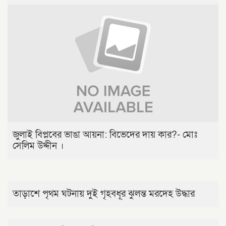
জুলাই বিপ্লবের ভাঙা আয়না: বিভেদের দায় কার?- মোঃ
সেলিম উদ্দীন ।
তাড়াশে পৃথম ঘটনায় দুই গৃহবধূর ঝুলন্ত মরদেহ উদ্ধার