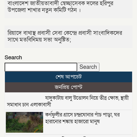
বাংলাদেশ জাতীয়তাবাদী স্বেচ্ছাসেবক দলের হরিপুর
উপজেলা শাখার নতুন কমিটি গঠন ।
রিয়াদে বাথাস্থ প্রবাসী সেবা কেন্দ্রে প্রবাসী সাংবাদিকদের
সাথে মতবিনিময় সভা অনুষ্টিত;
Search
Search
শেষ আপডেট
জনপ্রিয় পোস্ট
যাদুকাটায় বালু উত্তোলন নিয়ে তীব্র ক্ষোভ, স্থায়ী
সমাধান চান এলাকাবাসী
কর্ণফুলীর গ্রাসে চন্দ্রঘোনার পাঁচ পাড়া, ঘর
হারানোর শঙ্কায় হাজারো মানুষ