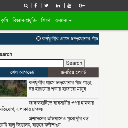
কৃষি
বিজ্ঞান-প্রযুক্তি
শিক্ষা
অন্যান্য
কর্ণফুলীর গ্রাসে চন্দ্রঘোনার পাঁচ পাড়া, ঘর হারানোর 
earch
Search
শেষ আপডেট
জনপ্রিয় পোস্ট
কর্ণফুলীর গ্রাসে চন্দ্রঘোনার পাঁচ পাড়া,
ঘর হারানোর শঙ্কায় হাজারো মানুষ
জাঙ্গালহাটিতে ব্যবসায়ীর ওপর হামলার
অভিযোগ, এলাকায় চাঞ্চল্য
প্রশাসনের অভিযানেও পুরোপুরি বন্ধ
হয়নি বালু উত্তোলন, বাড়ছে নদীভাঙন