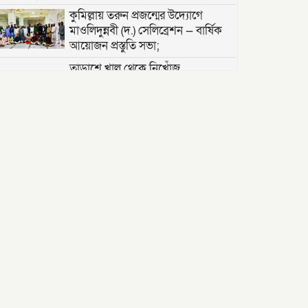
কুমিল্লায় তরুন প্রজন্মের উদ্যোগে
মাওলিদুন্নবী (দ.) সেলিব্রেশন — বার্ষিক
আয়োজন প্রস্তুতি সভা;
তাড়াশে খাল থেকে নিখোঁজ
সিএনজিচালকের পচাগলা মরদেহ উদ্ধার
দক্ষিণ খড়িবাড়ী তেলীর বাজার যুব সমাজ
কর্তৃক আয়োজিত ফুটবল খেলা ২০২৬
অনুষ্ঠিত।
জুলাই বিপ্লবের ভাঙা আয়না: বিভেদের
দায় কার?- মোঃ সেলিম উদ্দীন ।
বরিশালে ‘বোমা বিস্ফোরণ’: রশিতে বাঁধা
চিপসের প্যাকেট নিতে গিয়ে বিস্ফোরণ
সৌদি শ্রমবাজার সম্প্রসারণে সৌদি
আরবের প্রতিনিধিদলের সাথে প্রবাসী
কল্যাণ মন্ত্রীর দ্বিপাক্ষিক বৈঠক।