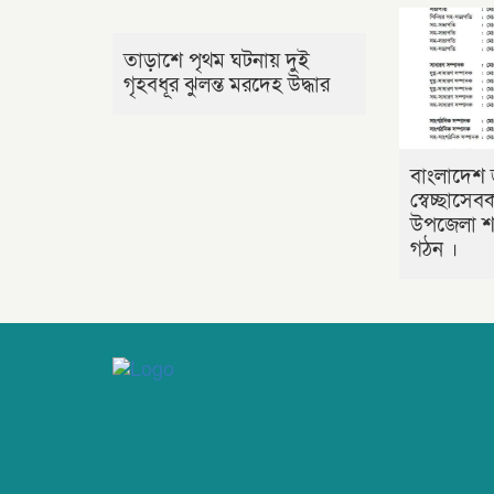
তাড়াশে পৃথম ঘটনায় দুই
গৃহবধূর ঝুলন্ত মরদেহ উদ্ধার
বাংলাদেশ 
স্বেচ্ছাসে
উপজেলা শা
গঠন ।