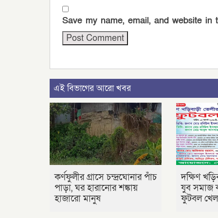
Save my name, email, and website in t
এই বিভাগের আরো খবর
কর্ণফুলীর গ্রাসে চন্দ্রঘোনার পাঁচ
দক্ষিণ খড়
পাড়া, ঘর হারানোর শঙ্কায়
যুব সমাজ 
হাজারো মানুষ
ফুটবল খেল