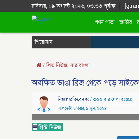
রবিবার, ০৯ অগাস্ট ২০২৬, ০৩:৩৩ পূর্বাহ্ন
[gtran
প্রথম পাতা
জাতীয়
শিরোনাম
/
লিড নিউজ
,
সারাবাংলা
অরক্ষিত ভাঙা ব্রিজ থেকে পড়ে সাইকে
নিজস্ব প্রতিবেদক:
/ ৩০০ বার দেখা হয়েছে
আপডেট: রবিবার, ৯ জুন, ২০২৪