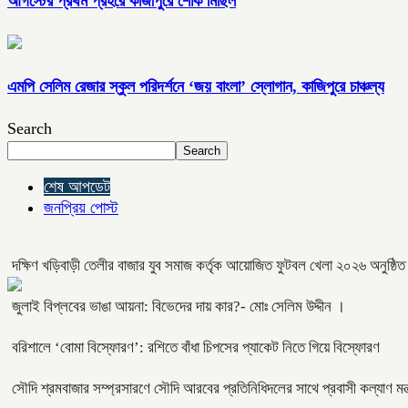
আগস্টের প্রথম প্রহরে কাজীপুরে শোক মিছিল
এমপি সেলিম রেজার স্কুল পরিদর্শনে ‘জয় বাংলা’ স্লোগান, কাজিপুরে চাঞ্চল্য
Search
Search
শেষ আপডেট
জনপ্রিয় পোস্ট
দক্ষিণ খড়িবাড়ী তেলীর বাজার যুব সমাজ কর্তৃক আয়োজিত ফুটবল খেলা ২০২৬ অনুষ্ঠি
জুলাই বিপ্লবের ভাঙা আয়না: বিভেদের দায় কার?- মোঃ সেলিম উদ্দীন ।
বরিশালে ‘বোমা বিস্ফোরণ’: রশিতে বাঁধা চিপসের প্যাকেট নিতে গিয়ে বিস্ফোরণ
সৌদি শ্রমবাজার সম্প্রসারণে সৌদি আরবের প্রতিনিধিদলের সাথে প্রবাসী কল্যাণ মন্ত