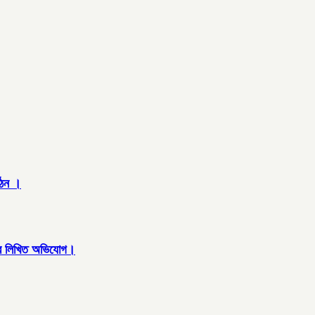
গঠন ।
বরাবর লিখিত অভিযোগ।