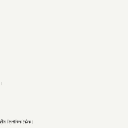
ত।
্রীর দ্বিপাক্ষিক বৈঠক।