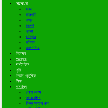
সারাবাংলা
ঢাকা
রাজশাহী
রংপুর
সিলেট
খুলনা
চট্টগ্রাম
বরিশাল
ময়মনসিংহ
বিনোদন
খেলাধুলা
অর্থনৈতিক
কৃষি
বিজ্ঞান-প্রযুক্তি
শিক্ষা
অন্যান্য
খোলা কলাম
ধর্ম ও জীবন
ভিন্ন স্বাদের খবর