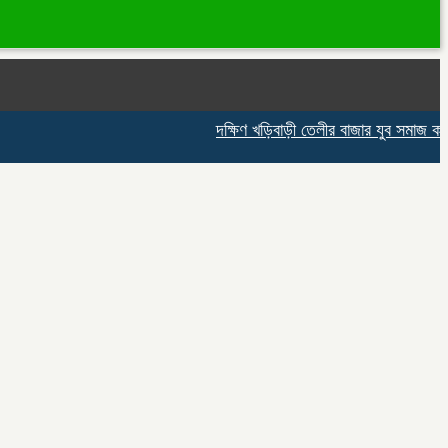
দক্ষিণ খড়িবাড়ী তেলীর বাজার যুব সমাজ কর্তৃক