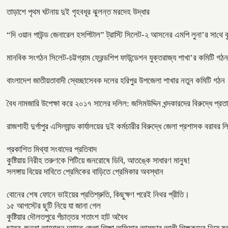
তাড়াশে পৃথম ঘটনায় দুই গৃহবধূর ঝুলন্ত মরদেহ উদ্ধার
“দি ওয়ান পাউন্ড জেনারেল হসপিটাল” ট্রাস্টি সিলেট-২ আসনের এমপি লুনা’র সা‌থে বৃ
মানবিক সংগঠন সিলেট-চট্টগ্রাম ফ্রেন্ডশিপ ফাউন্ডেশন যুক্তরাজ্য শাখা’র কমিটি গঠন
বাংলাদেশ জাতীয়তাবাদী স্বেচ্ছাসেবক দলের হরিপুর উপজেলা শাখার নতুন কমিটি গঠন
বৈধ নামজারি উপেক্ষা করে ২০১৭ সালের দলিল: জসিমউদ্দিন খন্দকারদের বিরুদ্ধে প্র
রাজশাহী দুর্গাপুর এসিল্যান্ড কার্যালয়ের দুই কর্মচারীর বিরুদ্ধে জেলা প্রশাসক বরা
প্রকাশিত মিথ্যা সংবাদের প্রতিবাদ
কুষ্টিয়ায় নিরীহ তরুণকে পিটিয়ে জনরোষে ডিবি, আতঙ্কে সাধারণ মানুষ!
সলঙ্গায় বিয়ের দাবিতে প্রেমিকের বাড়িতে প্রেমিকার অবস্থান
বোনের শেষ ফোনে ভাইয়ের প্রতিশ্রুতি, কিছুক্ষণ পরেই নিথর প্রীতি।
১৫ আগস্টের ছুটি নিয়ে যা জানা গেল
কুষ্টিয়ার দৌলতপুরে পঁচাত্তর শতাংশ হাট অবৈধ