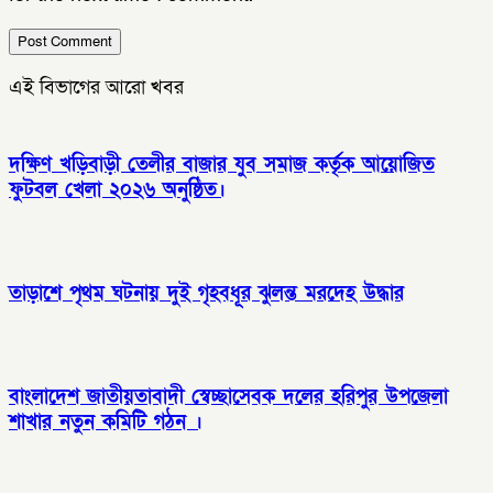
এই বিভাগের আরো খবর
দক্ষিণ খড়িবাড়ী তেলীর বাজার যুব সমাজ কর্তৃক আয়োজিত
ফুটবল খেলা ২০২৬ অনুষ্ঠিত।
তাড়াশে পৃথম ঘটনায় দুই গৃহবধূর ঝুলন্ত মরদেহ উদ্ধার
বাংলাদেশ জাতীয়তাবাদী স্বেচ্ছাসেবক দলের হরিপুর উপজেলা
শাখার নতুন কমিটি গঠন ।