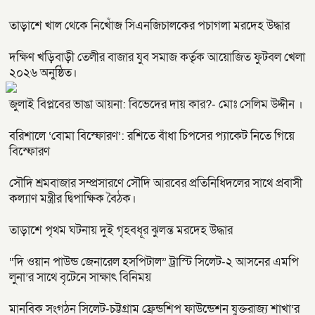
তাড়াশে খাল থেকে নিখোঁজ সিএনজিচালকের পচাগলা মরদেহ উদ্ধার
দক্ষিণ খড়িবাড়ী তেলীর বাজার যুব সমাজ কর্তৃক আয়োজিত ফুটবল খেলা
২০২৬ অনুষ্ঠিত।
জুলাই বিপ্লবের ভাঙা আয়না: বিভেদের দায় কার?- মোঃ সেলিম উদ্দীন ।
বরিশালে ‘বোমা বিস্ফোরণ’: রশিতে বাঁধা চিপসের প্যাকেট নিতে গিয়ে
বিস্ফোরণ
সৌদি শ্রমবাজার সম্প্রসারণে সৌদি আরবের প্রতিনিধিদলের সাথে প্রবাসী
কল্যাণ মন্ত্রীর দ্বিপাক্ষিক বৈঠক।
তাড়াশে পৃথম ঘটনায় দুই গৃহবধূর ঝুলন্ত মরদেহ উদ্ধার
“দি ওয়ান পাউন্ড জেনারেল হসপিটাল” ট্রাস্টি সিলেট-২ আসনের এমপি
লুনা’র সা‌থে বৃটেনে সাক্ষাৎ বিনিময়
মানবিক সংগঠন সিলেট-চট্টগ্রাম ফ্রেন্ডশিপ ফাউন্ডেশন যুক্তরাজ্য শাখা’র