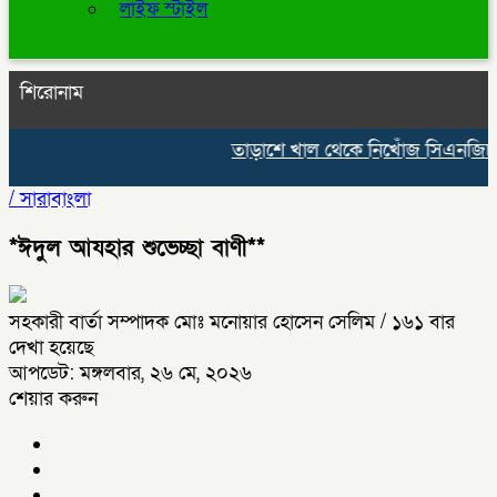
লাইফ স্টাইল
শিরোনাম
তাড়াশে খাল থেকে নিখোঁজ সিএনজিচাল
/
সারাবাংলা
*ঈদুল আযহার শুভেচ্ছা বাণী**
সহকারী বার্তা সম্পাদক মোঃ মনোয়ার হোসেন সেলিম
/ ১৬১ বার
দেখা হয়েছে
আপডেট: মঙ্গলবার, ২৬ মে, ২০২৬
শেয়ার করুন