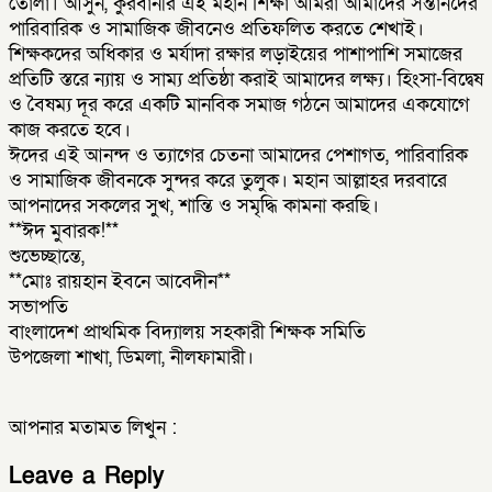
তোলা। আসুন, কুরবানীর এই মহান শিক্ষা আমরা আমাদের সন্তানদের
পারিবারিক ও সামাজিক জীবনেও প্রতিফলিত করতে শেখাই।
শিক্ষকদের অধিকার ও মর্যাদা রক্ষার লড়াইয়ের পাশাপাশি সমাজের
প্রতিটি স্তরে ন্যায় ও সাম্য প্রতিষ্ঠা করাই আমাদের লক্ষ্য। হিংসা-বিদ্বেষ
ও বৈষম্য দূর করে একটি মানবিক সমাজ গঠনে আমাদের একযোগে
কাজ করতে হবে।
ঈদের এই আনন্দ ও ত্যাগের চেতনা আমাদের পেশাগত, পারিবারিক
ও সামাজিক জীবনকে সুন্দর করে তুলুক। মহান আল্লাহর দরবারে
আপনাদের সকলের সুখ, শান্তি ও সমৃদ্ধি কামনা করছি।
**ঈদ মুবারক!**
শুভেচ্ছান্তে,
**মোঃ রায়হান ইবনে আবেদীন**
সভাপতি
বাংলাদেশ প্রাথমিক বিদ্যালয় সহকারী শিক্ষক সমিতি
উপজেলা শাখা, ডিমলা, নীলফামারী।
আপনার মতামত লিখুন :
Leave a Reply