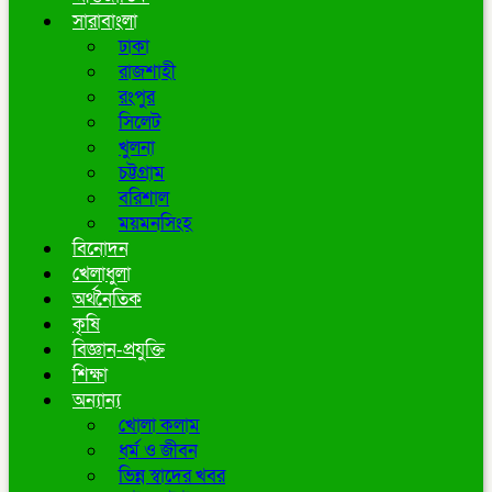
সারাবাংলা
ঢাকা
রাজশাহী
রংপুর
সিলেট
খুলনা
চট্টগ্রাম
বরিশাল
ময়মনসিংহ
বিনোদন
খেলাধুলা
অর্থনৈতিক
কৃষি
বিজ্ঞান-প্রযুক্তি
শিক্ষা
অন্যান্য
খোলা কলাম
ধর্ম ও জীবন
ভিন্ন স্বাদের খবর