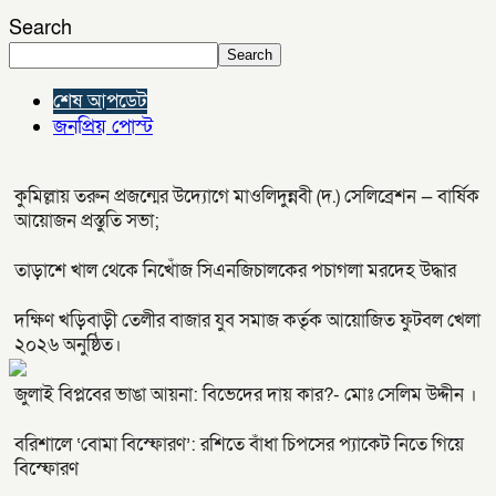
Search
Search
শেষ আপডেট
জনপ্রিয় পোস্ট
কুমিল্লায় তরুন প্রজন্মের উদ্যোগে মাওলিদুন্নবী (দ.) সেলিব্রেশন — বার্ষিক
আয়োজন প্রস্তুতি সভা;
তাড়াশে খাল থেকে নিখোঁজ সিএনজিচালকের পচাগলা মরদেহ উদ্ধার
দক্ষিণ খড়িবাড়ী তেলীর বাজার যুব সমাজ কর্তৃক আয়োজিত ফুটবল খেলা
২০২৬ অনুষ্ঠিত।
জুলাই বিপ্লবের ভাঙা আয়না: বিভেদের দায় কার?- মোঃ সেলিম উদ্দীন ।
বরিশালে ‘বোমা বিস্ফোরণ’: রশিতে বাঁধা চিপসের প্যাকেট নিতে গিয়ে
বিস্ফোরণ