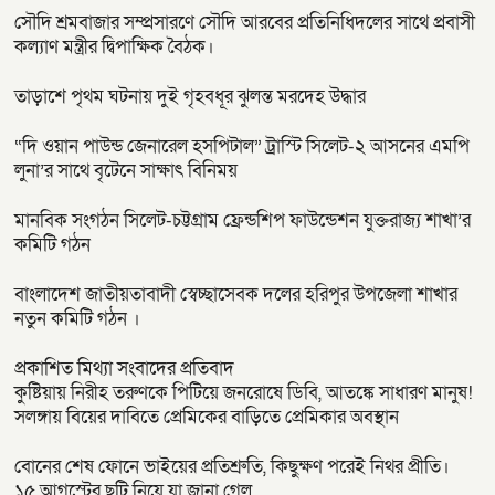
সৌদি শ্রমবাজার সম্প্রসারণে সৌদি আরবের প্রতিনিধিদলের সাথে প্রবাসী
কল্যাণ মন্ত্রীর দ্বিপাক্ষিক বৈঠক।
তাড়াশে পৃথম ঘটনায় দুই গৃহবধূর ঝুলন্ত মরদেহ উদ্ধার
“দি ওয়ান পাউন্ড জেনারেল হসপিটাল” ট্রাস্টি সিলেট-২ আসনের এমপি
লুনা’র সা‌থে বৃটেনে সাক্ষাৎ বিনিময়
মানবিক সংগঠন সিলেট-চট্টগ্রাম ফ্রেন্ডশিপ ফাউন্ডেশন যুক্তরাজ্য শাখা’র
কমিটি গঠন
বাংলাদেশ জাতীয়তাবাদী স্বেচ্ছাসেবক দলের হরিপুর উপজেলা শাখার
নতুন কমিটি গঠন ।
প্রকাশিত মিথ্যা সংবাদের প্রতিবাদ
কুষ্টিয়ায় নিরীহ তরুণকে পিটিয়ে জনরোষে ডিবি, আতঙ্কে সাধারণ মানুষ!
সলঙ্গায় বিয়ের দাবিতে প্রেমিকের বাড়িতে প্রেমিকার অবস্থান
বোনের শেষ ফোনে ভাইয়ের প্রতিশ্রুতি, কিছুক্ষণ পরেই নিথর প্রীতি।
১৫ আগস্টের ছুটি নিয়ে যা জানা গেল