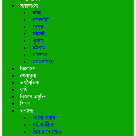
সারাবাংলা
ঢাকা
রাজশাহী
রংপুর
সিলেট
খুলনা
চট্টগ্রাম
বরিশাল
ময়মনসিংহ
বিনোদন
খেলাধুলা
অর্থনৈতিক
কৃষি
বিজ্ঞান-প্রযুক্তি
শিক্ষা
অন্যান্য
খোলা কলাম
ধর্ম ও জীবন
ভিন্ন স্বাদের খবর