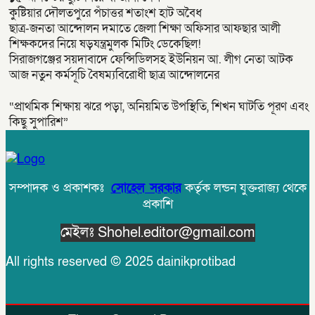
কুষ্টিয়ার দৌলতপুরে পঁচাত্তর শতাংশ হাট অবৈধ
ছাত্র-জনতা আন্দোলন দমাতে জেলা শিক্ষা অফিসার আফছার আলী
শিক্ষকদের নিয়ে ষড়যন্ত্রমুলক মিটিং ডেকেছিল!
সিরাজগঞ্জের সয়দাবাদে ফেন্সিডিলসহ ইউনিয়ন আ. লীগ নেতা আটক
আজ নতুন কর্মসূচি বৈষম্যবিরোধী ছাত্র আন্দোলনের
“প্রাথমিক শিক্ষায় ঝরে পড়া, অনিয়মিত উপস্থিতি, শিখন ঘাটতি পূরণ এবং
কিছু সুপারিশ”
সম্পাদক ও প্রকাশকঃ
সোহেল সরকার
কর্তৃক লন্ডন যুক্তরাজ্য থেকে
প্রকাশি
মেইলঃ Shohel.editor@gmail.com
All rights reserved © 2025 dainikprotibad