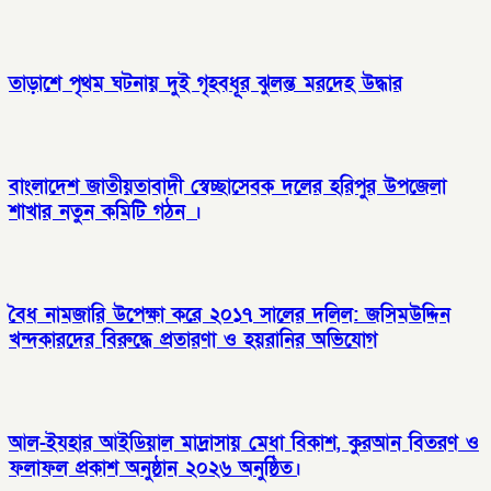
তাড়াশে পৃথম ঘটনায় দুই গৃহবধূর ঝুলন্ত মরদেহ উদ্ধার
বাংলাদেশ জাতীয়তাবাদী স্বেচ্ছাসেবক দলের হরিপুর উপজেলা
শাখার নতুন কমিটি গঠন ।
বৈধ নামজারি উপেক্ষা করে ২০১৭ সালের দলিল: জসিমউদ্দিন
খন্দকারদের বিরুদ্ধে প্রতারণা ও হয়রানির অভিযোগ
আল-ইযহার আইডিয়াল মাদ্রাসায় মেধা বিকাশ, কুরআন বিতরণ ও
ফলাফল প্রকাশ অনুষ্ঠান ২০২৬ অনুষ্ঠিত।