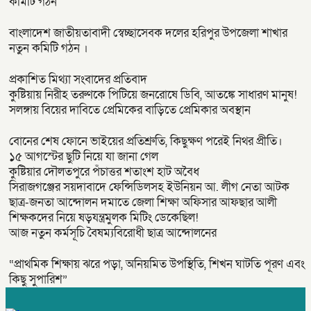
কমিটি গঠন
বাংলাদেশ জাতীয়তাবাদী স্বেচ্ছাসেবক দলের হরিপুর উপজেলা শাখার
নতুন কমিটি গঠন ।
প্রকাশিত মিথ্যা সংবাদের প্রতিবাদ
কুষ্টিয়ায় নিরীহ তরুণকে পিটিয়ে জনরোষে ডিবি, আতঙ্কে সাধারণ মানুষ!
সলঙ্গায় বিয়ের দাবিতে প্রেমিকের বাড়িতে প্রেমিকার অবস্থান
বোনের শেষ ফোনে ভাইয়ের প্রতিশ্রুতি, কিছুক্ষণ পরেই নিথর প্রীতি।
১৫ আগস্টের ছুটি নিয়ে যা জানা গেল
কুষ্টিয়ার দৌলতপুরে পঁচাত্তর শতাংশ হাট অবৈধ
সিরাজগঞ্জের সয়দাবাদে ফেন্সিডিলসহ ইউনিয়ন আ. লীগ নেতা আটক
ছাত্র-জনতা আন্দোলন দমাতে জেলা শিক্ষা অফিসার আফছার আলী
শিক্ষকদের নিয়ে ষড়যন্ত্রমুলক মিটিং ডেকেছিল!
আজ নতুন কর্মসূচি বৈষম্যবিরোধী ছাত্র আন্দোলনের
“প্রাথমিক শিক্ষায় ঝরে পড়া, অনিয়মিত উপস্থিতি, শিখন ঘাটতি পূরণ এবং
কিছু সুপারিশ”