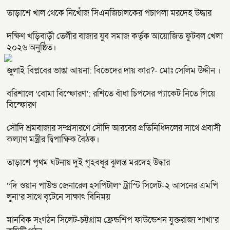
তাড়াশে খাল থেকে নিখোঁজ সিএনজিচালকের পচাগলা মরদেহ উদ্ধার
দক্ষিণ খড়িবাড়ী তেলীর বাজার যুব সমাজ কর্তৃক আয়োজিত ফুটবল খেলা
২০২৬ অনুষ্ঠিত।
জুলাই বিপ্লবের ভাঙা আয়না: বিভেদের দায় কার?- মোঃ সেলিম উদ্দীন ।
বরিশালে ‘বোমা বিস্ফোরণ’: রশিতে বাঁধা চিপসের প্যাকেট নিতে গিয়ে
বিস্ফোরণ
সৌদি শ্রমবাজার সম্প্রসারণে সৌদি আরবের প্রতিনিধিদলের সাথে প্রবাসী
কল্যাণ মন্ত্রীর দ্বিপাক্ষিক বৈঠক।
তাড়াশে পৃথম ঘটনায় দুই গৃহবধূর ঝুলন্ত মরদেহ উদ্ধার
“দি ওয়ান পাউন্ড জেনারেল হসপিটাল” ট্রাস্টি সিলেট-২ আসনের এমপি
লুনা’র সা‌থে বৃটেনে সাক্ষাৎ বিনিময়
মানবিক সংগঠন সিলেট-চট্টগ্রাম ফ্রেন্ডশিপ ফাউন্ডেশন যুক্তরাজ্য শাখা’র