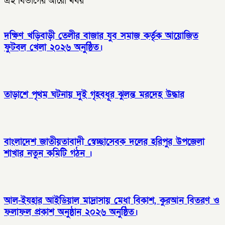
এই বিভাগের আরো খবর
দক্ষিণ খড়িবাড়ী তেলীর বাজার যুব সমাজ কর্তৃক আয়োজিত
ফুটবল খেলা ২০২৬ অনুষ্ঠিত।
তাড়াশে পৃথম ঘটনায় দুই গৃহবধূর ঝুলন্ত মরদেহ উদ্ধার
বাংলাদেশ জাতীয়তাবাদী স্বেচ্ছাসেবক দলের হরিপুর উপজেলা
শাখার নতুন কমিটি গঠন ।
আল-ইযহার আইডিয়াল মাদ্রাসায় মেধা বিকাশ, কুরআন বিতরণ ও
ফলাফল প্রকাশ অনুষ্ঠান ২০২৬ অনুষ্ঠিত।