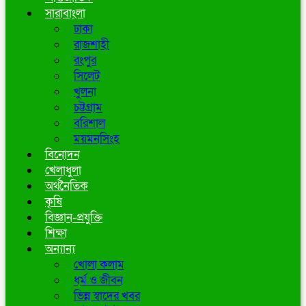
সারাবাংলা
ঢাকা
রাজশাহী
রংপুর
সিলেট
খুলনা
চট্টগ্রাম
বরিশাল
ময়মনসিংহ
বিনোদন
খেলাধুলা
অর্থনৈতিক
কৃষি
বিজ্ঞান-প্রযুক্তি
শিক্ষা
অন্যান্য
খোলা কলাম
ধর্ম ও জীবন
ভিন্ন স্বাদের খবর