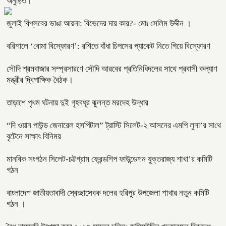
অনুষ্ঠিত।
জুলাই বিপ্লবের ভাঙা আয়না: বিভেদের দায় কার?- মোঃ সেলিম উদ্দীন ।
বরিশালে ‘বোমা বিস্ফোরণ’: রশিতে বাঁধা চিপসের প্যাকেট নিতে গিয়ে বিস্ফোরণ
সৌদি শ্রমবাজার সম্প্রসারণে সৌদি আরবের প্রতিনিধিদলের সাথে প্রবাসী কল্যাণ
মন্ত্রীর দ্বিপাক্ষিক বৈঠক।
তাড়াশে পৃথম ঘটনায় দুই গৃহবধূর ঝুলন্ত মরদেহ উদ্ধার
“দি ওয়ান পাউন্ড জেনারেল হসপিটাল” ট্রাস্টি সিলেট-২ আসনের এমপি লুনা’র সা‌থে
বৃটেনে সাক্ষাৎ বিনিময়
মানবিক সংগঠন সিলেট-চট্টগ্রাম ফ্রেন্ডশিপ ফাউন্ডেশন যুক্তরাজ্য শাখা’র কমিটি
গঠন
বাংলাদেশ জাতীয়তাবাদী স্বেচ্ছাসেবক দলের হরিপুর উপজেলা শাখার নতুন কমিটি
গঠন ।