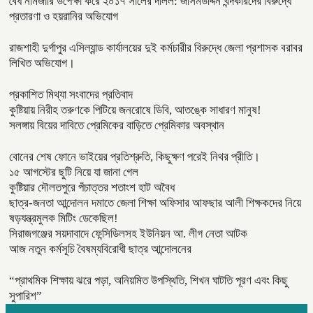
বৈধ নামজারি উপেক্ষা করে ২০১৭ সালের দলিল: জসিমউদ্দিন খন্দকারদের বিরুদ্ধে
প্রতারণা ও হয়রানির অভিযোগ
রাজশাহী দুর্গাপুর এসিল্যান্ড কার্যালয়ের দুই কর্মচারীর বিরুদ্ধে জেলা প্রশাসক বরাবর
লিখিত অভিযোগ।
প্রকাশিত মিথ্যা সংবাদের প্রতিবাদ
কুষ্টিয়ায় নিরীহ তরুণকে পিটিয়ে জনরোষে ডিবি, আতঙ্কে সাধারণ মানুষ!
সলঙ্গায় বিয়ের দাবিতে প্রেমিকের বাড়িতে প্রেমিকার অবস্থান
বোনের শেষ ফোনে ভাইয়ের প্রতিশ্রুতি, কিছুক্ষণ পরেই নিথর প্রীতি।
১৫ আগস্টের ছুটি নিয়ে যা জানা গেল
কুষ্টিয়ার দৌলতপুরে পঁচাত্তর শতাংশ হাট অবৈধ
ছাত্র-জনতা আন্দোলন দমাতে জেলা শিক্ষা অফিসার আফছার আলী শিক্ষকদের নিয়ে
ষড়যন্ত্রমুলক মিটিং ডেকেছিল!
সিরাজগঞ্জের সয়দাবাদে ফেন্সিডিলসহ ইউনিয়ন আ. লীগ নেতা আটক
আজ নতুন কর্মসূচি বৈষম্যবিরোধী ছাত্র আন্দোলনের
“প্রাথমিক শিক্ষায় ঝরে পড়া, অনিয়মিত উপস্থিতি, শিখন ঘাটতি পূরণ এবং কিছু
সুপারিশ”