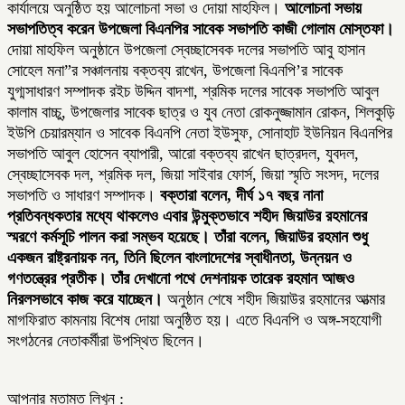
কার্যালয়ে অনুষ্ঠিত হয় আলোচনা সভা ও দোয়া মাহফিল।
আলোচনা সভায়
সভাপতিত্ব করেন উপজেলা বিএনপির সাবেক সভাপতি কাজী গোলাম মোস্তফা।
দোয়া মাহফিল অনুষ্ঠানে উপজেলা স্বেচ্ছাসেবক দলের সভাপতি আবু হাসান
সোহেল মনা”র সঞ্চালনায় বক্তব্য রাখেন, উপজেলা বিএনপি’র সাবেক
যুগ্মসাধারণ সম্পাদক রইচ উদ্দিন বাদশা, শ্রমিক দলের সাবেক সভাপতি আবুল
কালাম বাচ্চু, উপজেলার সাবেক ছাত্র ও যুব নেতা রোকনুজ্জামান রোকন, শিলকুড়ি
ইউপি চেয়ারম্যান ও সাবেক বিএনপি নেতা ইউসুফ, সোনাহাট ইউনিয়ন বিএনপির
সভাপতি আবুল হোসেন ব্যাপারী, আরো বক্তব্য রাখেন ছাত্রদল, যুবদল,
স্বেচ্ছাসেবক দল, শ্রমিক দল, জিয়া সাইবার ফোর্স, জিয়া স্মৃতি সংসদ, দলের
সভাপতি ও সাধারণ সম্পাদক।
বক্তারা বলেন, দীর্ঘ ১৭ বছর নানা
প্রতিবন্ধকতার মধ্যে থাকলেও এবার উন্মুক্তভাবে শহীদ জিয়াউর রহমানের
স্মরণে কর্মসূচি পালন করা সম্ভব হয়েছে। তাঁরা বলেন, জিয়াউর রহমান শুধু
একজন রাষ্ট্রনায়ক নন, তিনি ছিলেন বাংলাদেশের স্বাধীনতা, উন্নয়ন ও
গণতন্ত্রের প্রতীক। তাঁর দেখানো পথে দেশনায়ক তারেক রহমান আজও
নিরলসভাবে কাজ করে যাচ্ছেন।
অনুষ্ঠান শেষে শহীদ জিয়াউর রহমানের আত্মার
মাগফিরাত কামনায় বিশেষ দোয়া অনুষ্ঠিত হয়। এতে বিএনপি ও অঙ্গ-সহযোগী
সংগঠনের নেতাকর্মীরা উপস্থিত ছিলেন।
আপনার মতামত লিখুন :