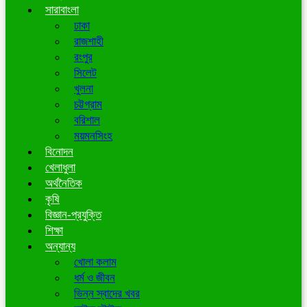
সারাবাংলা
ঢাকা
রাজশাহী
রংপুর
সিলেট
খুলনা
চট্টগ্রাম
বরিশাল
ময়মনসিংহ
বিনোদন
খেলাধুলা
অর্থনৈতিক
কৃষি
বিজ্ঞান-প্রযুক্তি
শিক্ষা
অন্যান্য
খোলা কলাম
ধর্ম ও জীবন
ভিন্ন স্বাদের খবর