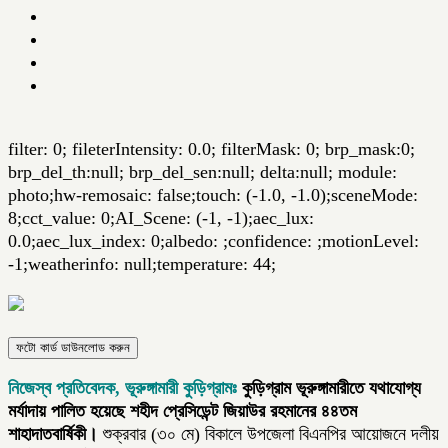
filter: 0; fileterIntensity: 0.0; filterMask: 0; brp_mask:0;
brp_del_th:null; brp_del_sen:null; delta:null; module:
photo;hw-remosaic: false;touch: (-1.0, -1.0);sceneMode:
8;cct_value: 0;AI_Scene: (-1, -1);aec_lux:
0.0;aec_lux_index: 0;albedo: ;confidence: ;motionLevel:
-1;weatherinfo: null;temperature: 44;
ফটো কার্ড ডাউনলোড করুন
নিজেস্ব প্রতিবেদক, ভূরুঙ্গামারী কুড়িগ্রামঃ
কুড়িগ্রাম ভূরুঙ্গামারীতে যথাযোগ্য
মর্যাদায় পালিত হয়েছে শহীদ প্রেসিডেন্ট জিয়াউর রহমানের ৪৪তম
শাহাদাতবার্ষিকী।
শুক্রবার (৩০ মে) বিকালে উপজেলা বিএনপির আয়োজনে দলীয়