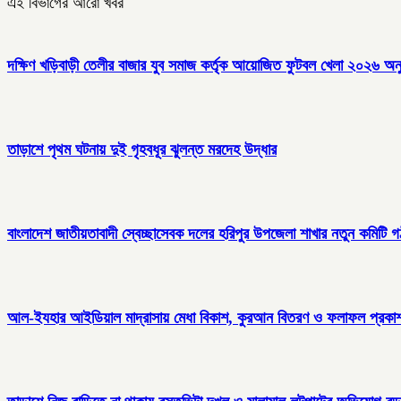
এই বিভাগের আরো খবর
দক্ষিণ খড়িবাড়ী তেলীর বাজার যুব সমাজ কর্তৃক আয়োজিত ফুটবল খেলা ২০২৬ অনু
তাড়াশে পৃথম ঘটনায় দুই গৃহবধূর ঝুলন্ত মরদেহ উদ্ধার
বাংলাদেশ জাতীয়তাবাদী স্বেচ্ছাসেবক দলের হরিপুর উপজেলা শাখার নতুন কমিটি 
আল-ইযহার আইডিয়াল মাদ্রাসায় মেধা বিকাশ, কুরআন বিতরণ ও ফলাফল প্রকাশ 