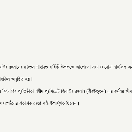
্ট জিয়াউর রহমানের ৪৪তম শাহাদত বার্ষিকী উপলক্ষে আলোচনা সভা ও দোয়া মাহফিল অ
মাহফিল অনুষ্ঠিত হয়।
 বিএনপির প্রতিষ্ঠাতা শহীদ প্রসিডেন্ট জিয়াউর রহমান (বীরউত্তম) এর কর্মময় 
্গ সংগঠনের শতাধিক নেতা কর্মী উপস্থিত ছিলেন।