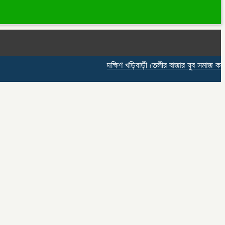
দক্ষিণ খড়িবাড়ী তেলীর বাজার যুব সমাজ কর্তৃক