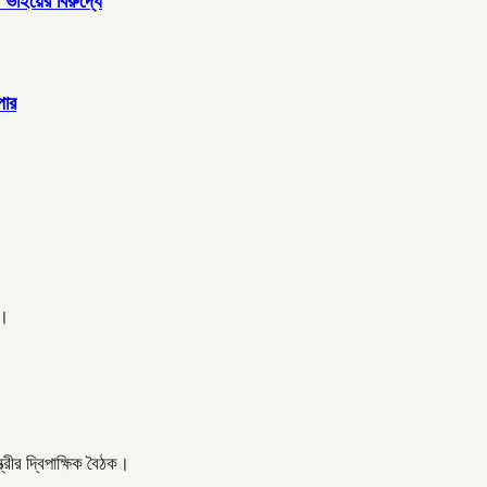
ভাইয়ের বিরুদ্ধে
পার
ত।
্রীর দ্বিপাক্ষিক বৈঠক।