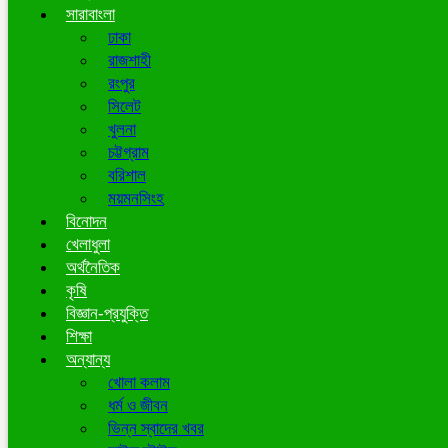
সারাবাংলা
ঢাকা
রাজশাহী
রংপুর
সিলেট
খুলনা
চট্টগ্রাম
বরিশাল
ময়মনসিংহ
বিনোদন
খেলাধুলা
অর্থনৈতিক
কৃষি
বিজ্ঞান-প্রযুক্তি
শিক্ষা
অন্যান্য
খোলা কলাম
ধর্ম ও জীবন
ভিন্ন স্বাদের খবর