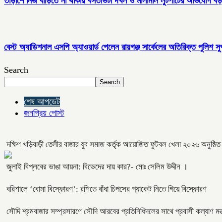
তাড়াশে নিজ বাড়িতে না থাকায় বসতভিটা দখল ও মালামাল লুটপাটের অভিযোগ বড় 
বেস্ট অ্যাডিশনাল এসপি অ্যাওয়ার্ড পেলেন রায়গঞ্জ সার্কেলের অতিরিক্ত পুলিশ সু
Search
Search
শেষ আপডেট
জনপ্রিয় পোস্ট
দক্ষিণ খড়িবাড়ী তেলীর বাজার যুব সমাজ কর্তৃক আয়োজিত ফুটবল খেলা ২০২৬ অনুষ্ঠি
জুলাই বিপ্লবের ভাঙা আয়না: বিভেদের দায় কার?- মোঃ সেলিম উদ্দীন ।
বরিশালে ‘বোমা বিস্ফোরণ’: রশিতে বাঁধা চিপসের প্যাকেট নিতে গিয়ে বিস্ফোরণ
সৌদি শ্রমবাজার সম্প্রসারণে সৌদি আরবের প্রতিনিধিদলের সাথে প্রবাসী কল্যাণ মন্ত