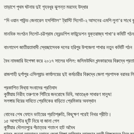
তাড়াশে পৃথম ঘটনায় দুই গৃহবধূর ঝুলন্ত মরদেহ উদ্ধার
“দি ওয়ান পাউন্ড জেনারেল হসপিটাল” ট্রাস্টি সিলেট-২ আসনের এমপি লুনা’র সা‌থে বৃ
মানবিক সংগঠন সিলেট-চট্টগ্রাম ফ্রেন্ডশিপ ফাউন্ডেশন যুক্তরাজ্য শাখা’র কমিটি গঠন
বাংলাদেশ জাতীয়তাবাদী স্বেচ্ছাসেবক দলের হরিপুর উপজেলা শাখার নতুন কমিটি গঠন
বৈধ নামজারি উপেক্ষা করে ২০১৭ সালের দলিল: জসিমউদ্দিন খন্দকারদের বিরুদ্ধে প্র
রাজশাহী দুর্গাপুর এসিল্যান্ড কার্যালয়ের দুই কর্মচারীর বিরুদ্ধে জেলা প্রশাসক বরা
প্রকাশিত মিথ্যা সংবাদের প্রতিবাদ
কুষ্টিয়ায় নিরীহ তরুণকে পিটিয়ে জনরোষে ডিবি, আতঙ্কে সাধারণ মানুষ!
সলঙ্গায় বিয়ের দাবিতে প্রেমিকের বাড়িতে প্রেমিকার অবস্থান
বোনের শেষ ফোনে ভাইয়ের প্রতিশ্রুতি, কিছুক্ষণ পরেই নিথর প্রীতি।
১৫ আগস্টের ছুটি নিয়ে যা জানা গেল
কুষ্টিয়ার দৌলতপুরে পঁচাত্তর শতাংশ হাট অবৈধ