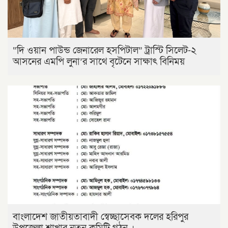
“দি ওয়ান পাউন্ড জেনারেল হসপিটাল” ট্রাস্টি সিলেট-২
আসনের এমপি লুনা’র সা‌থে বৃটেনে সাক্ষাৎ বিনিময়
বাংলাদেশ জাতীয়তাবাদী স্বেচ্ছাসেবক দলের হরিপুর