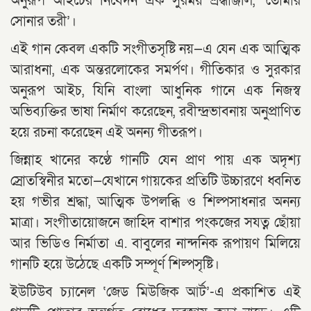
অনুরূপ আইচের নিবেদন এক সুরময় শ্রদ্ধাঞ্জলি, ‘তোমার
সোনার তরী’।
এই গান কেবল একটি সংগীতসৃষ্টি নয়—এ যেন এক আত্মিক
আরাধনা, এক অন্তরলোকের সমর্পণ। গীতিকার ও সুরকার
অনুরূপ আইচ, যিনি বাংলা আধুনিক গানে এক নিজস্ব
অভিব্যক্তির ভাষা নির্মাণ করেছেন, রবীন্দ্রভাবনায় অনুপ্রাণিত
হয়ে রচনা করেছেন এই অনন্য গীতরূপ।
জিন্নাহ খানের কণ্ঠে গানটি যেন প্রাণ পায় এক অদৃশ্য
স্রোতস্বিনীর মতো—যেখানে গায়কের প্রতিটি উচ্চারণে ধ্বনিত
হয় গভীর শ্রদ্ধা, আত্মিক উপলব্ধি ও শিল্পসাধনার অনন্য
মাত্রা। সংগীতায়োজনে জাহিদ বাশার পংকজের সযত্ন ছোঁয়া
আর ভিডিও নির্মাতা এ. বাবুলের নান্দনিক রূপায়ণ মিলিয়ে
গানটি হয়ে উঠেছে একটি সম্পূর্ণ শিল্পসৃষ্টি।
ইউটিউব চ্যানেল ‘জেড মিউজিক আর্ট’-এ প্রকাশিত এই