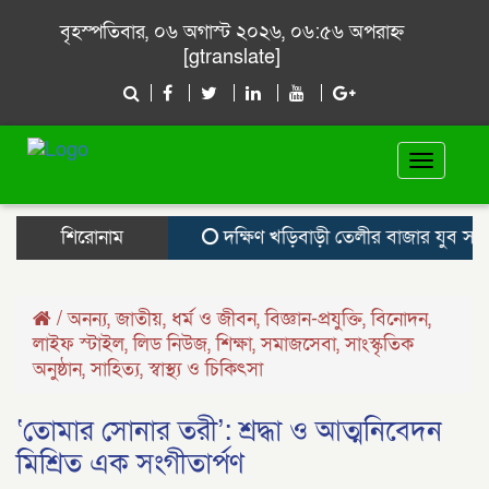
বৃহস্পতিবার, ০৬ অগাস্ট ২০২৬, ০৬:৫৬ অপরাহ্ন
[gtranslate]
Toggle
navigat
শিরোনাম
দক্ষিণ খড়িবাড়ী তেলীর বাজার যুব সমাজ 
/
অনন্য
,
জাতীয়
,
ধর্ম ও জীবন
,
বিজ্ঞান-প্রযুক্তি
,
বিনোদন
,
লাইফ স্টাইল
,
লিড নিউজ
,
শিক্ষা
,
সমাজসেবা
,
সাংস্কৃতিক
অনুষ্ঠান
,
সাহিত্য
,
স্বাস্থ্য ও চিকিৎসা
‘তোমার সোনার তরী’: শ্রদ্ধা ও আত্মনিবেদন
মিশ্রিত এক সংগীতার্পণ