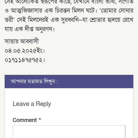
সেই আলোকিত স্বরূপের কাছে, যেখানে বাংলা ভাষা, সংগীত
ও আত্মজিজ্ঞাসার এক চিরন্তন মিলন ঘটে। ‘তোমার সোনার
তরী’ সেই মিলনেরই এক সুরধ্বনি—যা শ্রোতার হৃদয়ে রেখে
যায় এক দীপ্ত অনুরণন।
সাত্তার আব্বাসী
০৪.০৫.২০২৫ইং।
০১৭১১৪৭৫৭৫২।
আপনার মতামত লিখুন :
Leave a Reply
Comment
*