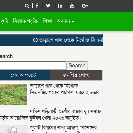
কৃষি
বিজ্ঞান-প্রযুক্তি
শিক্ষা
অন্যান্য
তাড়াশে খাল থেকে নিখোঁজ সিএনজিচালকের পচাগলা ম
earch
Search
শেষ আপডেট
জনপ্রিয় পোস্ট
তাড়াশে খাল থেকে নিখোঁজ
সিএনজিচালকের পচাগলা মরদেহ উদ্ধার
দক্ষিণ খড়িবাড়ী তেলীর বাজার যুব সমাজ
কর্তৃক আয়োজিত ফুটবল খেলা ২০২৬ অনুষ্ঠিত।
জুলাই বিপ্লবের ভাঙা আয়না: বিভেদের