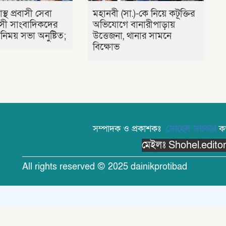
াস্থ প্রবাসী সেবা
মহানবী (সা.)-কে নিয়ে কটূক্তির
রবাসী সাংবাদিকদের
অভিযোগে বানারীপাড়ায়
িময় সভা অনুষ্টিত;
উত্তেজনা, থানার সামনে
বিক্ষোভ
সম্পাদক ও প্রকাশকঃ
সোহেল সরকার
কর্
মেইলঃ Shohel.edit
All rights reserved © 2025 dainikprotibad
Theme Created By
Limon Kabir