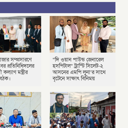
াজার সম্প্রসারণে
“দি ওয়ান পাউন্ড জেনারেল
র প্রতিনিধিদলের
হসপিটাল” ট্রাস্টি সিলেট-২
 কল্যাণ মন্ত্রীর
আসনের এমপি লুনা’র সা‌থে
 বৈঠক।
বৃটেনে সাক্ষাৎ বিনিময়