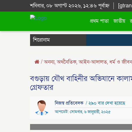
শনিবার, ০৮ অগাস্ট ২০২৬, ১২:৪৬ পূর্বাহ্ন
[gtran
প্রথম পাতা
জাতীয়
শিরোনাম
/
অনন্য
,
অর্থনৈতিক
,
আইন-আদালত
,
ধর্ম ও জীব
বগুড়ায় যৌথ বাহিনীর অভিযানে কালা
গ্রেফতার
নিজস্ব প্রতিবেদক
/ ২৯০ বার দেখা হয়েছে
আপডেট: সোমবার, ৬ জানুয়ারী, ২০২৫