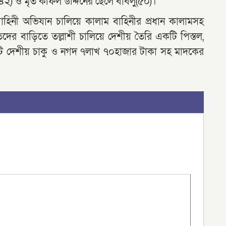
) ও মৃত কফিল উদ্দিনের ছেলে বাবলু(৫০)।
াহিনী অভিযান চালিয়ে কালাম বাহিনীর প্রধান কালামসহ
ৃতদের বাড়িতে তল্লাশী চালিয়ে দেশীয় তৈরি একটি পিস্তল,
 ১১টি দেশীয় চাকু ও নগদ ৭লাখ ৭০হাজার টাকা সহ মাদকের