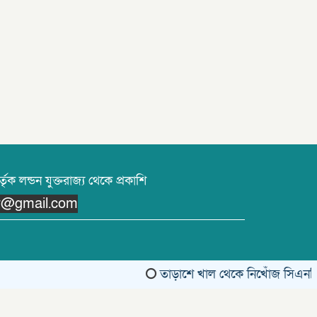
তৃক লন্ডন যুক্তরাজ্য থেকে প্রকাশি
or@gmail.com
তাড়াশে খাল থেকে নিখোঁজ সিএনজিচাল