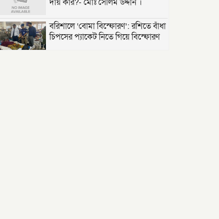
দায় কার?- মোঃ সেলিম উদ্দীন ।
বরিশালে ‘বোমা বিস্ফোরণ’: রশিতে বাঁধা
চিপসের প্যাকেট নিতে গিয়ে বিস্ফোরণ
সৌদি শ্রমবাজার সম্প্রসারণে সৌদি
আরবের প্রতিনিধিদলের সাথে প্রবাসী
কল্যাণ মন্ত্রীর দ্বিপাক্ষিক বৈঠক।
তাড়াশে পৃথম ঘটনায় দুই গৃহবধূর ঝুলন্ত
মরদেহ উদ্ধার
“দি ওয়ান পাউন্ড জেনারেল হসপিটাল”
ট্রাস্টি সিলেট-২ আসনের এমপি লুনা’র
সা‌থে বৃটেনে সাক্ষাৎ বিনিময়
মানবিক সংগঠন সিলেট-চট্টগ্রাম
ফ্রেন্ডশিপ ফাউন্ডেশন যুক্তরাজ্য শাখা’র
কমিটি গঠন
বাংলাদেশ জাতীয়তাবাদী স্বেচ্ছাসেবক