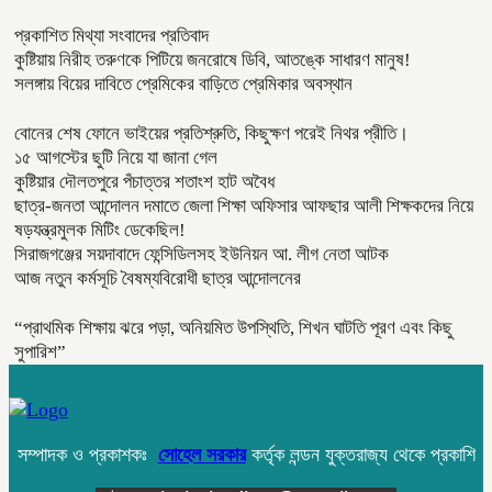
প্রকাশিত মিথ্যা সংবাদের প্রতিবাদ
কুষ্টিয়ায় নিরীহ তরুণকে পিটিয়ে জনরোষে ডিবি, আতঙ্কে সাধারণ মানুষ!
সলঙ্গায় বিয়ের দাবিতে প্রেমিকের বাড়িতে প্রেমিকার অবস্থান
বোনের শেষ ফোনে ভাইয়ের প্রতিশ্রুতি, কিছুক্ষণ পরেই নিথর প্রীতি।
১৫ আগস্টের ছুটি নিয়ে যা জানা গেল
কুষ্টিয়ার দৌলতপুরে পঁচাত্তর শতাংশ হাট অবৈধ
ছাত্র-জনতা আন্দোলন দমাতে জেলা শিক্ষা অফিসার আফছার আলী শিক্ষকদের নিয়ে
ষড়যন্ত্রমুলক মিটিং ডেকেছিল!
সিরাজগঞ্জের সয়দাবাদে ফেন্সিডিলসহ ইউনিয়ন আ. লীগ নেতা আটক
আজ নতুন কর্মসূচি বৈষম্যবিরোধী ছাত্র আন্দোলনের
“প্রাথমিক শিক্ষায় ঝরে পড়া, অনিয়মিত উপস্থিতি, শিখন ঘাটতি পূরণ এবং কিছু
সুপারিশ”
সম্পাদক ও প্রকাশকঃ
সোহেল সরকার
কর্তৃক লন্ডন যুক্তরাজ্য থেকে প্রকাশি