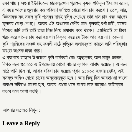
রক্ষা পায়। সগুনা ইউনিয়নের মা‌কোড়‌শোন গ্রামের কৃষক শফিকুল ইসলাম বলেন,
এ বছর আগের তুলনায় কম পরিমাণ জমিতে বোরো ধান চাষ করবো। তেল, সার,
কিটনাষক সহ সকল কৃ‌ষি প‌ন্যের দামই বৃদ্ধি পে‌য়ে‌ছে তাই ধান চাষ‌ খরচ আ‌গের
তুলনায় বে‌ড়ে গে‌ছে। আবার এই অঞ্চলের বেশীর ভাগ কৃষকই বর্গা চাষী, যাদের
নিজের জমি নেই তাই তারা লিজ নি‌য়ে চাষাবাদ ক‌রে থাকে। এমনিতেই যে টাকা
খরচ করে ধানের চাষ করা হয় ধান বিক্রয় করে সে টাকা আয় হয় না। কেননা
কৃষি শ্রমিকের সংকট সহ ফসলী মাঠে কৃত্রিম জলাবদ্ধতা কারনে জমি পরিস্কার
কর‌তে অ‌নেক টাকা খরচ।
এ ব্যাপারে তাড়াশ উপজেলা কৃষি কর্মকর্তা মোঃ আব্দুল্লাহ আল মামুন জানান,
বিগত বছর গুলোতে এ উপজেলায় বোরো ধানের ব্যাপক আবাদ হ‌য়ে‌ছে। এ বছর
মা‌ঠে পা‌নি ছিল না, আবার স‌রিষা চাষ হ‌য়ে‌ছে প্রায় ১১০০০ হাজার হেক্টর, এই
সমস্ত জ‌মিও বো‌রো চা‌ষের অন্তরভুক্ত হ‌বে। আর কিছু দিন আবহাওয়া ভা‌লো
থাক‌লে স‌রিষাও ভা‌লো হ‌বে, আবার বো‌রো ধানে চা‌ষের লক্ষ মাত্রাও অ‌তিক্রম
কর‌বে ব‌লে আশা কর‌ছি।
আপনার মতামত লিখুন :
Leave a Reply