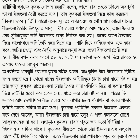
রানী‌দিঘী গ্রা‌মের কৃষক গোলাম রব্বানী বলেন, ভালো চারা পে‌তে চাই‌লে অবশ্যই
ভা‌লো বীজতলা ‌তৈরী করতে হ‌বে। তাই কৃষকরা বীজতলা নিয়ে কাজ করছেন
নিরলস ভা‌বে। তিনি আরো বলেন মূলতঃ অগ্রহায়ণ ও পৌষ মাস বোরো ধানের
বীজতলা তৈরির উপযুক্ত সময়। বীজতলায় পর্যাপ্ত রোদ পড়ে‌বে, এমন উর্বর ও
সেচ সুবিধাযুক্ত জমি বীজতলার জন্য নির্বাচন করা হয়। চাষের আগে জৈবসার
দিয়ে ভালোভাবে জমি তৈরি করে নি‌তে হয়। পানি দিয়ে জমিকে থক থকে কাদা
করে, জ‌মির চওড়া এবং দৈর্ঘ্য অনুসারে লম্বা করে ভেজা বীজতলা তৈরি করা
হয়। বীজ বপন করার আগে ৪৮-৭২ ঘণ্টা ধান ভালো ভাবে জাগ দিয়ে রাখতে হয়
এসময় ধানের অঙ্কুর গজাবে।
অপরদিকে ধানকু‌ন্টি গ্রা‌মের কৃষক ম‌তিন ব‌লেন, অঙ্কুরিত বীজ বীজতলায় ছিটিয়ে
বপন করতে হয়। বোরো ধানের বীজতলার অতিরিক্ত ঠান্ডায় চারা যাতে নষ্ট না হয়
তার জন্য কৃষকরা রাতের বেলা চারার উপরে সাদা পলিথিন দিয়ে বা কলার পাতা
দিয়ে ছাউনির মতো করে ঢেকে দেয়, যাতে করে চারা নষ্ট না হয়। পরের দিন
সকালে রোদ দেখা দিলে বীজ তলায় রোদ লাগার জন্য পলিথিন বা কলার পাতার
ছাউনি আবার সরিয়ে রাখতে হ‌বে। কৃষকরা প্রতিদিন সকালে বীজতলা একবার
করে দেখে আসেন, কারণ বীজতলার চারা যাতে হলুদ ও পাতা ঝলসানো রোগে
আক্রমণাত্মক না হয়। এছাড়াও কৃষকরা চারায় প্রয়োজন ম‌তো ইউরিয়া ও
জিপসাম সার দিয়ে থাকে। কৃষ‌কেরা বীজতলা থেকে চারা উঠা‌নোর এক সপ্তাহ
আগে কীটনাশক দিয়ে থাকে। এতে বীজতলার চারা পোকামাকড়ের আক্রমণ থেকে