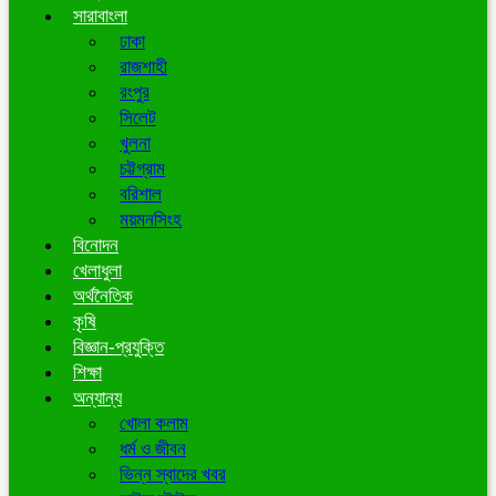
সারাবাংলা
ঢাকা
রাজশাহী
রংপুর
সিলেট
খুলনা
চট্টগ্রাম
বরিশাল
ময়মনসিংহ
বিনোদন
খেলাধুলা
অর্থনৈতিক
কৃষি
বিজ্ঞান-প্রযুক্তি
শিক্ষা
অন্যান্য
খোলা কলাম
ধর্ম ও জীবন
ভিন্ন স্বাদের খবর