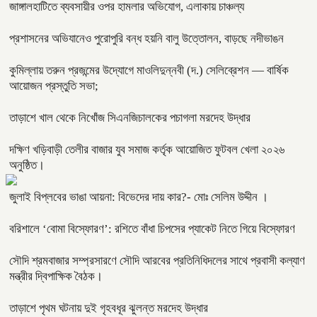
জাঙ্গালহাটিতে ব্যবসায়ীর ওপর হামলার অভিযোগ, এলাকায় চাঞ্চল্য
প্রশাসনের অভিযানেও পুরোপুরি বন্ধ হয়নি বালু উত্তোলন, বাড়ছে নদীভাঙন
কুমিল্লায় তরুন প্রজন্মের উদ্যোগে মাওলিদুন্নবী (দ.) সেলিব্রেশন — বার্ষিক
আয়োজন প্রস্তুতি সভা;
তাড়াশে খাল থেকে নিখোঁজ সিএনজিচালকের পচাগলা মরদেহ উদ্ধার
দক্ষিণ খড়িবাড়ী তেলীর বাজার যুব সমাজ কর্তৃক আয়োজিত ফুটবল খেলা ২০২৬
অনুষ্ঠিত।
জুলাই বিপ্লবের ভাঙা আয়না: বিভেদের দায় কার?- মোঃ সেলিম উদ্দীন ।
বরিশালে ‘বোমা বিস্ফোরণ’: রশিতে বাঁধা চিপসের প্যাকেট নিতে গিয়ে বিস্ফোরণ
সৌদি শ্রমবাজার সম্প্রসারণে সৌদি আরবের প্রতিনিধিদলের সাথে প্রবাসী কল্যাণ
মন্ত্রীর দ্বিপাক্ষিক বৈঠক।
তাড়াশে পৃথম ঘটনায় দুই গৃহবধূর ঝুলন্ত মরদেহ উদ্ধার