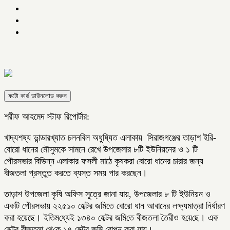
ফটো কার্ড ডাউনলোড করুন
শরীফ আহমেদ স্টাফ রিপোর্টার:
খাদ্যশষ্য ভান্ডারখ্যাত চলনবিল অধুষ্যিত এলাকায় সিরাজগঞ্জের তাড়াশ ইরি-
বোরো ধানের মৌসুমকে সামনে রেখে উপজেলার ৮টি ইউনিয়নের ও ১ টি
পৌরসভার বিভিন্ন এলাকার ফসলী মাঠে কৃষকরা বোরো ধানের চারার জন্য
বীজতলা প্রস্তুত করতে ব্যস্ত সময় পার করছেন।
তাড়াশ উপজেলা কৃষি অফিস সূত্রে জানা যায়, উপজেলার ৮ টি ইউনিয়ন ও
একটি পৌরসভায় ২২৫১০ হেক্টর জমিতে বোরো ধান আবাদের লক্ষ্যমাত্রা নির্ধারণ
করা হয়েছে। ই‌তিম‌ধ্যেই ১৩৪০ হেক্টর জ‌মি‌তে বীজতলা তৈরীও হ‌য়ে‌ছে। এক
হেক্টর বীজতলা থে‌কে ১৭ হেক্টর জ‌মি রোপন করা যায়।