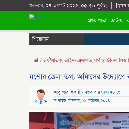
শুক্রবার, ০৭ অগাস্ট ২০২৬, ০৫:৫৬ পূর্বাহ্ন
[gtran
প্রথম পাতা
জাতীয়
শিরোনাম
/
অর্থনৈতিক
,
আইন-আদালত
,
ধর্ম ও জীবন
,
লিড 
যশোর জেলা তথ্য অফিসের উদ্যোগে বা
আবু জার গিফারী
/ ২৩২ বার দেখা হয়েছে
আপডেট: মঙ্গলবার, ২৯ অক্টোবর, ২০২৪