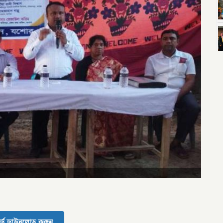
র্ড ডাউনলোড করুন