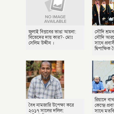
জুলাই বিপ্লবের ভাঙা আয়না:
সৌদি শ্রমব
বিভেদের দায় কার?- মোঃ
সৌদি আরবে
সেলিম উদ্দীন ।
সাথে প্রবাসী
দ্বিপাক্ষিক
রিয়াদে বাথ
বৈধ নামজারি উপেক্ষা করে
কেন্দ্রে প্
২০১৭ সালের দলিল:
সাথে মতবিন