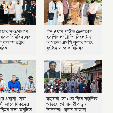
াজার সম্প্রসারণে
“দি ওয়ান পাউন্ড জেনারেল
র প্রতিনিধিদলের
হসপিটাল” ট্রাস্টি সিলেট-২
 কল্যাণ মন্ত্রীর
আসনের এমপি লুনা’র সা‌থে
 বৈঠক।
বৃটেনে সাক্ষাৎ বিনিময়
াস্থ প্রবাসী সেবা
মহানবী (সা.)-কে নিয়ে কটূক্তির
রবাসী সাংবাদিকদের
অভিযোগে বানারীপাড়ায়
িময় সভা অনুষ্টিত;
উত্তেজনা, থানার সামনে