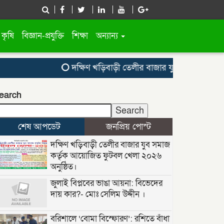
কৃষি
বিজ্ঞান-প্রযুক্তি
শিক্ষা
অন্যান্য
দক্ষিণ খড়িবাড়ী তেলীর বাজার যুব সমাজ কর্তৃক আয়ো
earch
Search
শেষ আপডেট
জনপ্রিয় পোস্ট
দক্ষিণ খড়িবাড়ী তেলীর বাজার যুব সমাজ
কর্তৃক আয়োজিত ফুটবল খেলা ২০২৬
অনুষ্ঠিত।
জুলাই বিপ্লবের ভাঙা আয়না: বিভেদের
দায় কার?- মোঃ সেলিম উদ্দীন ।
বরিশালে ‘বোমা বিস্ফোরণ’: রশিতে বাঁধা