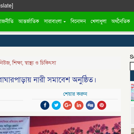
slate]
রাজনীতি
আন্তর্জাতিক
সারাবাংলা
বিনোদন
খেলাধুলা
অর্থনৈতিক
S
নিউজ
,
শিক্ষা
,
স্বাস্থ্য ও চিকিৎসা
ঘারপাড়ায় নারী সমাবেশ অনুষ্ঠিত।
শেয়ার করুন