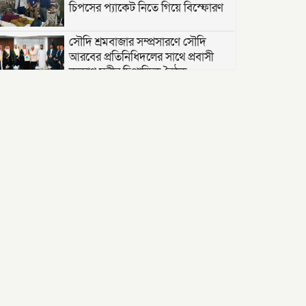
চিপসের প্যাকেট নিতে গিয়ে বিস্ফোরণ
সৌদি শ্রমবাজার সম্প্রসারণে সৌদি
আরবের প্রতিনিধিদলের সাথে প্রবাসী
কল্যাণ মন্ত্রীর দ্বিপাক্ষিক বৈঠক।
তাড়াশে পৃথম ঘটনায় দুই গৃহবধূর ঝুলন্ত
মরদেহ উদ্ধার
“দি ওয়ান পাউন্ড জেনারেল হসপিটাল”
ট্রাস্টি সিলেট-২ আসনের এমপি লুনা’র
সা‌থে বৃটেনে সাক্ষাৎ বিনিময়
মানবিক সংগঠন সিলেট-চট্টগ্রাম
ফ্রেন্ডশিপ ফাউন্ডেশন যুক্তরাজ্য শাখা’র
কমিটি গঠন
বাংলাদেশ জাতীয়তাবাদী স্বেচ্ছাসেবক
দলের হরিপুর উপজেলা শাখার নতুন
কমিটি গঠন ।
বৈধ নামজারি উপেক্ষা করে ২০১৭ সালের