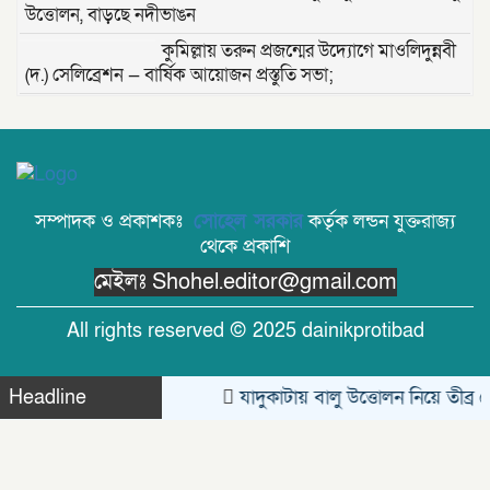
উত্তোলন, বাড়ছে নদীভাঙন
কুমিল্লায় তরুন প্রজন্মের উদ্যোগে মাওলিদুন্নবী
(দ.) সেলিব্রেশন — বার্ষিক আয়োজন প্রস্তুতি সভা;
তাড়াশে খাল থেকে নিখোঁজ সিএনজিচালকের
পচাগলা মরদেহ উদ্ধার
দক্ষিণ খড়িবাড়ী তেলীর বাজার যুব সমাজ কর্তৃক
সম্পাদক ও প্রকাশকঃ
সোহেল সরকার
কর্তৃক লন্ডন যুক্তরাজ্য
আয়োজিত ফুটবল খেলা ২০২৬ অনুষ্ঠিত।
থেকে প্রকাশি
মেইলঃ Shohel.editor@gmail.com
জুলাই বিপ্লবের ভাঙা আয়না: বিভেদের দায়
কার?- মোঃ সেলিম উদ্দীন ।
All rights reserved © 2025 dainikprotibad
বরিশালে ‘বোমা বিস্ফোরণ’: রশিতে বাঁধা
চিপসের প্যাকেট নিতে গিয়ে বিস্ফোরণ
Headline
যাদুকাটায় বালু উত্তোলন নিয়ে তীব্র ক্
Theme Created By
Limon Kabir
সৌদি শ্রমবাজার সম্প্রসারণে সৌদি আরবের
প্রতিনিধিদলের সাথে প্রবাসী কল্যাণ মন্ত্রীর