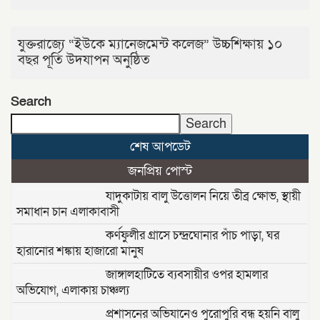
যুক্তরাজ্যে “ইউকে ম্যানেজমেন্ট কলেজ” উচ্চশিক্ষায় ১০
বছর পূর্তি উদযাপন অনুষ্ঠিত
Search
Search
শেষ আপডেট
জনপ্রিয় পোস্ট
যাদুকাটায় বালু উত্তোলন নিয়ে তীব্র ক্ষোভ, স্থায়ী
সমাধান চান এলাকাবাসী
কর্ণফুলীর গ্রাসে চন্দ্রঘোনার পাঁচ পাড়া, ঘর
হারানোর শঙ্কায় হাজারো মানুষ
জাঙ্গালহাটিতে ব্যবসায়ীর ওপর হামলার
অভিযোগ, এলাকায় চাঞ্চল্য
প্রশাসনের অভিযানেও পুরোপুরি বন্ধ হয়নি বালু