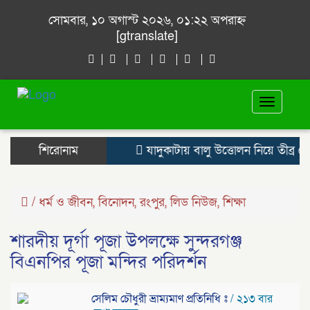
সোমবার, ১০ অগাস্ট ২০২৬, ০১:২২ অপরাহ্ন
[gtranslate]
Toggle
navigat
শিরোনাম
যাদুকাটায় বালু উত্তোলন নিয়ে তীব্র ক্ষ
/
ধর্ম ও জীবন
,
বিনোদন
,
রংপুর
,
লিড নিউজ
,
শিক্ষা
শারদীয় দূর্গা পূজা উপলক্ষে সুন্দরগঞ্জ
বিএনপির পূজা মন্দির পরিদর্শন
সেলিম চৌধুরী ভ্রাম্যমাণ প্রতিনিধি ঃ
/ ২১৩ বার