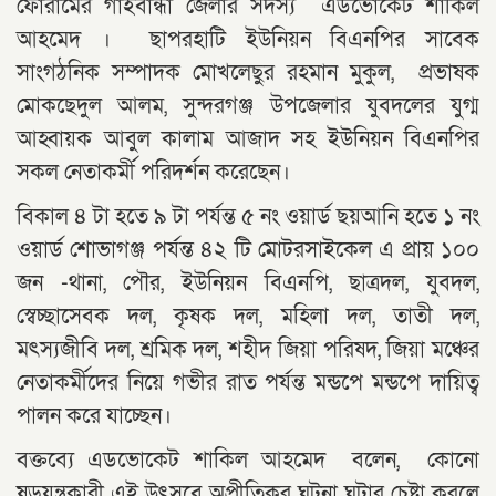
ফোরামের গাইবান্ধা জেলার সদস্য এডভোকেট শাকিল
আহমেদ । ছাপরহাটি ইউনিয়ন বিএনপির সাবেক
সাংগঠনিক সম্পাদক মোখলেছুর রহমান মুকুল, প্রভাষক
মোকছেদুল আলম, সুন্দরগঞ্জ উপজেলার যুবদলের যুগ্ম
আহ্বায়ক আবুল কালাম আজাদ সহ ইউনিয়ন বিএনপির
সকল নেতাকর্মী পরিদর্শন করেছেন।
বিকাল ৪ টা হতে ৯ টা পর্যন্ত ৫ নং ওয়ার্ড ছয়আনি হতে ১ নং
ওয়ার্ড শোভাগঞ্জ পর্যন্ত ৪২ টি মোটরসাইকেল এ প্রায় ১০০
জন -থানা, পৌর, ইউনিয়ন বিএনপি, ছাত্রদল, যুবদল,
স্বেচ্ছাসেবক দল, কৃষক দল, মহিলা দল, তাতী দল,
মৎস্যজীবি দল, শ্রমিক দল, শহীদ জিয়া পরিষদ, জিয়া মঞ্চের
নেতাকর্মীদের নিয়ে গভীর রাত পর্যন্ত মন্ডপে মন্ডপে দায়িত্ব
পালন করে যাচ্ছেন।
বক্তব্যে এডভোকেট শাকিল আহমেদ বলেন, কোনো
ষড়যন্ত্রকারী এই উৎসবে অপ্রীতিকর ঘটনা ঘটার চেষ্টা করলে