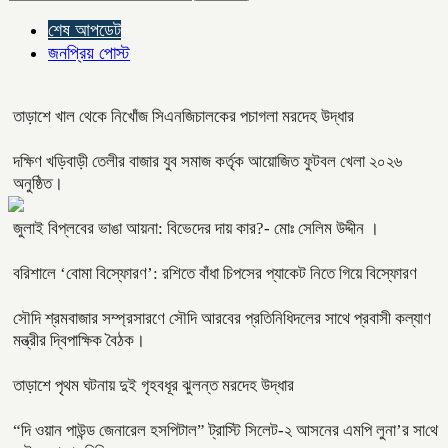
শেষ আপডেট
জনপ্রিয় পোস্ট
তাড়াশে খাল থেকে নিখোঁজ সিএনজিচালকের পচাগলা মরদেহ উদ্ধার
দক্ষিণ খড়িবাড়ী তেলীর বাজার যুব সমাজ কর্তৃক আয়োজিত ফুটবল খেলা ২০২৬
অনুষ্ঠিত।
জুলাই বিপ্লবের ভাঙা আয়না: বিভেদের দায় কার?- মোঃ সেলিম উদ্দীন ।
বরিশালে ‘বোমা বিস্ফোরণ’: রশিতে বাঁধা চিপসের প্যাকেট নিতে গিয়ে বিস্ফোরণ
সৌদি শ্রমবাজার সম্প্রসারণে সৌদি আরবের প্রতিনিধিদলের সাথে প্রবাসী কল্যাণ
মন্ত্রীর দ্বিপাক্ষিক বৈঠক।
তাড়াশে পৃথম ঘটনায় দুই গৃহবধূর ঝুলন্ত মরদেহ উদ্ধার
“দি ওয়ান পাউন্ড জেনারেল হসপিটাল” ট্রাস্টি সিলেট-২ আসনের এমপি লুনা’র সা‌থে