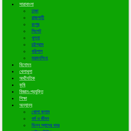
সারাবাংলা
ঢাকা
রাজশাহী
রংপুর
সিলেট
খুলনা
চট্টগ্রাম
বরিশাল
ময়মনসিংহ
বিনোদন
খেলাধুলা
অর্থনৈতিক
কৃষি
বিজ্ঞান-প্রযুক্তি
শিক্ষা
অন্যান্য
খোলা কলাম
ধর্ম ও জীবন
ভিন্ন স্বাদের খবর