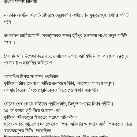
বৃটেনে সাক্ষাৎ বিনিময়
মানবিক সংগঠন সিলেট-চট্টগ্রাম ফ্রেন্ডশিপ ফাউন্ডেশন যুক্তরাজ্য শাখা’র কমিটি
গঠন
বাংলাদেশ জাতীয়তাবাদী স্বেচ্ছাসেবক দলের হরিপুর উপজেলা শাখার নতুন কমিটি
গঠন ।
বৈধ নামজারি উপেক্ষা করে ২০১৭ সালের দলিল: জসিমউদ্দিন খন্দকারদের বিরুদ্ধে
প্রতারণা ও হয়রানির অভিযোগ
প্রকাশিত মিথ্যা সংবাদের প্রতিবাদ
কুষ্টিয়ায় নিরীহ তরুণকে পিটিয়ে জনরোষে ডিবি, আতঙ্কে সাধারণ মানুষ!
সলঙ্গায় বিয়ের দাবিতে প্রেমিকের বাড়িতে প্রেমিকার অবস্থান
বোনের শেষ ফোনে ভাইয়ের প্রতিশ্রুতি, কিছুক্ষণ পরেই নিথর প্রীতি।
১৫ আগস্টের ছুটি নিয়ে যা জানা গেল
কুষ্টিয়ার দৌলতপুরে পঁচাত্তর শতাংশ হাট অবৈধ
ছাত্র-জনতা আন্দোলন দমাতে জেলা শিক্ষা অফিসার আফছার আলী শিক্ষকদের নিয়ে
ষড়যন্ত্রমুলক মিটিং ডেকেছিল!