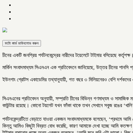
ফটো কার্ড ডাউনলোড করুন
চীনের একটি জনপ্রিয় পর্যটনকেন্দ্রের নারীদের টয়েলেটে টাইমার বসিয়েছে কর্তৃ
মার্কিন সংবাদমাধ্যম সিএনএন এক প্রতিবেদনে জানিয়েছে, উত্তর চীনের শানসি 
ইউনগাং গ্রোটস একাডেমির তথ্যানুযায়ী, গত বছর ৩ মিলিয়নেরও বেশি দর্শকদে
সিএনএনের প্রতিবেদন অনুযায়ী, সম্প্রতি চীনের বিভিন্ন গণমাধ্যম ও সামাজিক
কাউন্টার রয়েছে। কোনো টয়লেট যখন ফাঁকা থাকে তখন সেখানে সবুজ রঙের ‘খাল
পর্যটনকেন্দ্রটিতে বেড়াতে যাওয়া একজন সংবাদমাধ্যমকে বলেছেন, ‘প্রথমে আমি
কিন্তু আমিও কিছুটা বিব্রত বোধ করেছি, কারণ আমাকে দেখা হচ্ছে আমি কতক্
টাইমার বসানোর পক্ষে অন্য একজন বলেছেন, ‘আমি মনে করি এটা ভালো। কিছু বয