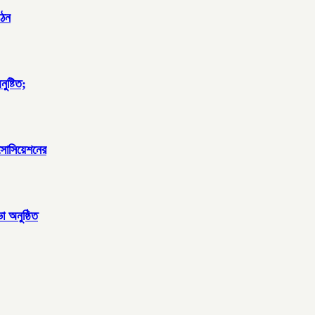
গঠন
ুষ্টিত;
াসোসিয়েশনের
া অনুষ্ঠিত