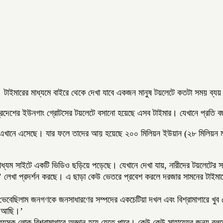
পক্ষ। টাইমারের মাধ্যমে বাইরে থেকে দেখা যাবে একজন মানুষ টয়লেটে কতটা সময় ব্
প্রদেশের ইউনগাং গ্রোটসের টয়লেটে বসানো হয়েছে এসব টাইমার। যেখানে প্রতি ব
র এখানে এসেছে। যার ফলে তাদের আয় হয়েছে ২০০ মিলিয়ন ইউয়ান (২৮ মিলিয়ন ম
 মাধ্যম সাইটে একটি ভিডিও ছড়িয়ে পড়েছে। যেখানে দেখা যায়, নারীদের টয়লেটের 
ি’ লেখা প্রদর্শন করছে। এ ছাড়া কেউ ভেতরে প্রবেশ করলে দরজার সামনের টাইমা
 ভেবেছিলাম জনগণকে জনসাধারণের সম্পদের একচেটিয়া দখল এবং বিশ্রামাগারে খুব
ষণ আছি।’
়স্ক লোক বিশ্রামাগারে অজ্ঞান হয়ে যেতে পারে। কেউ কেউ সাহায্যের জন্য বল