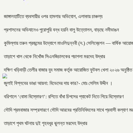
জাঙ্গালহাটিতে ব্যবসায়ীর ওপর হামলার অভিযোগ, এলাকায় চাঞ্চল্য
প্রশাসনের অভিযানেও পুরোপুরি বন্ধ হয়নি বালু উত্তোলন, বাড়ছে নদীভাঙন
কুমিল্লায় তরুন প্রজন্মের উদ্যোগে মাওলিদুন্নবী (দ.) সেলিব্রেশন — বার্ষিক আয়োজ
তাড়াশে খাল থেকে নিখোঁজ সিএনজিচালকের পচাগলা মরদেহ উদ্ধার
দক্ষিণ খড়িবাড়ী তেলীর বাজার যুব সমাজ কর্তৃক আয়োজিত ফুটবল খেলা ২০২৬ অনুষ্ঠি
জুলাই বিপ্লবের ভাঙা আয়না: বিভেদের দায় কার?- মোঃ সেলিম উদ্দীন ।
বরিশালে ‘বোমা বিস্ফোরণ’: রশিতে বাঁধা চিপসের প্যাকেট নিতে গিয়ে বিস্ফোরণ
সৌদি শ্রমবাজার সম্প্রসারণে সৌদি আরবের প্রতিনিধিদলের সাথে প্রবাসী কল্যাণ মন্ত
তাড়াশে পৃথম ঘটনায় দুই গৃহবধূর ঝুলন্ত মরদেহ উদ্ধার