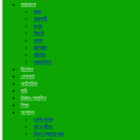
সারাবাংলা
ঢাকা
রাজশাহী
রংপুর
সিলেট
খুলনা
চট্টগ্রাম
বরিশাল
ময়মনসিংহ
বিনোদন
খেলাধুলা
অর্থনৈতিক
কৃষি
বিজ্ঞান-প্রযুক্তি
শিক্ষা
অন্যান্য
খোলা কলাম
ধর্ম ও জীবন
ভিন্ন স্বাদের খবর