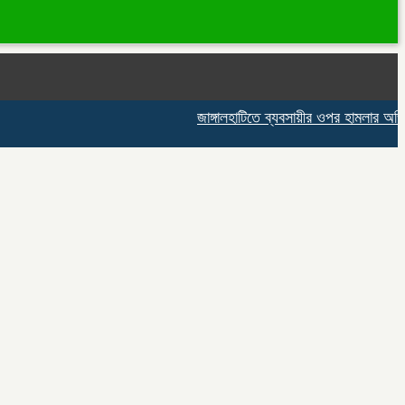
জাঙ্গালহাটিতে ব্যবসায়ীর ওপর হামলার অভিযোগ, 