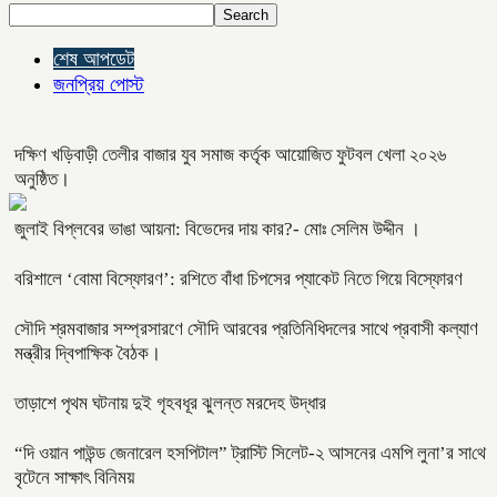
Search
শেষ আপডেট
জনপ্রিয় পোস্ট
দক্ষিণ খড়িবাড়ী তেলীর বাজার যুব সমাজ কর্তৃক আয়োজিত ফুটবল খেলা ২০২৬
অনুষ্ঠিত।
জুলাই বিপ্লবের ভাঙা আয়না: বিভেদের দায় কার?- মোঃ সেলিম উদ্দীন ।
বরিশালে ‘বোমা বিস্ফোরণ’: রশিতে বাঁধা চিপসের প্যাকেট নিতে গিয়ে বিস্ফোরণ
সৌদি শ্রমবাজার সম্প্রসারণে সৌদি আরবের প্রতিনিধিদলের সাথে প্রবাসী কল্যাণ
মন্ত্রীর দ্বিপাক্ষিক বৈঠক।
তাড়াশে পৃথম ঘটনায় দুই গৃহবধূর ঝুলন্ত মরদেহ উদ্ধার
“দি ওয়ান পাউন্ড জেনারেল হসপিটাল” ট্রাস্টি সিলেট-২ আসনের এমপি লুনা’র সা‌থে
বৃটেনে সাক্ষাৎ বিনিময়