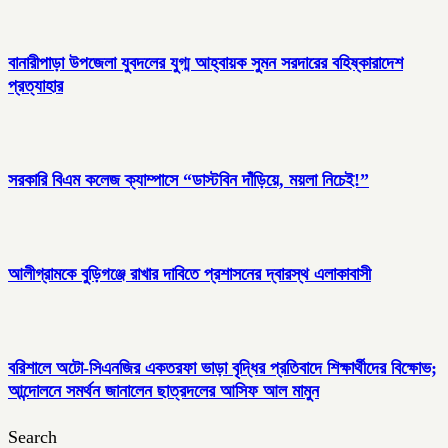
বানারীপাড়া উপজেলা যুবদলের যুগ্ম আহ্বায়ক সুমন সরদারের বহিষ্কারাদেশ
প্রত্যাহার
সরকারি বিএম কলেজ ক্যাম্পাসে “ডাস্টবিন দাঁড়িয়ে, ময়লা নিচেই!”
আলীগ্রামকে বুড়িগঞ্জে রাখার দাবিতে প্রশাসনের দ্বারস্থ এলাকাবাসী
বরিশালে অটো-সিএনজির একতরফা ভাড়া বৃদ্ধির প্রতিবাদে শিক্ষার্থীদের বিক্ষোভ;
আন্দোলনে সমর্থন জানালেন ছাত্রদলের আসিফ আল মামুন
Search