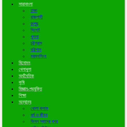
সারাবাংলা
ঢাকা
রাজশাহী
রংপুর
সিলেট
খুলনা
চট্টগ্রাম
বরিশাল
ময়মনসিংহ
বিনোদন
খেলাধুলা
অর্থনৈতিক
কৃষি
বিজ্ঞান-প্রযুক্তি
শিক্ষা
অন্যান্য
খোলা কলাম
ধর্ম ও জীবন
ভিন্ন স্বাদের খবর