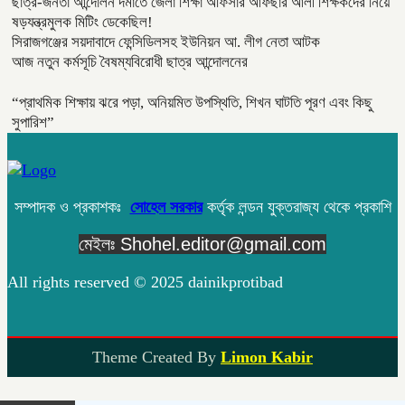
ছাত্র-জনতা আন্দোলন দমাতে জেলা শিক্ষা অফিসার আফছার আলী শিক্ষকদের নিয়ে
ষড়যন্ত্রমুলক মিটিং ডেকেছিল!
সিরাজগঞ্জের সয়দাবাদে ফেন্সিডিলসহ ইউনিয়ন আ. লীগ নেতা আটক
আজ নতুন কর্মসূচি বৈষম্যবিরোধী ছাত্র আন্দোলনের
“প্রাথমিক শিক্ষায় ঝরে পড়া, অনিয়মিত উপস্থিতি, শিখন ঘাটতি পূরণ এবং কিছু
সুপারিশ”
সম্পাদক ও প্রকাশকঃ
সোহেল সরকার
কর্তৃক লন্ডন যুক্তরাজ্য থেকে প্রকাশি
মেইলঃ Shohel.editor@gmail.com
All rights reserved © 2025 dainikprotibad
Theme Created By
Limon Kabir