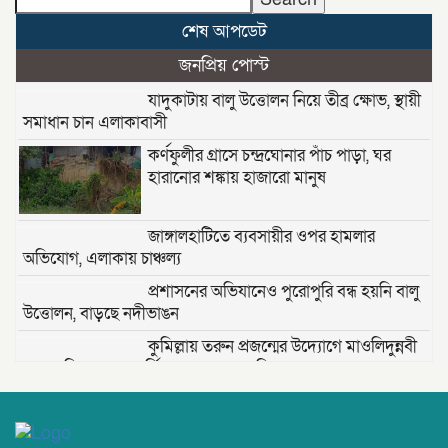
শেষ আপডেট
জনপ্রিয় পোস্ট
যাদুকাটায় বালু উত্তোলন নিয়ে তীব্র ক্ষোভ, স্থায়ী
সমাধান চান এলাকাবাসী
কর্ণফুলীর গ্রাসে চন্দ্রঘোনার পাঁচ পাড়া, ঘর
হারানোর শঙ্কায় হাজারো মানুষ
জাঙ্গালহাটিতে ব্যবসায়ীর ওপর হামলার
অভিযোগ, এলাকায় চাঞ্চল্য
প্রশাসনের অভিযানেও পুরোপুরি বন্ধ হয়নি বালু
উত্তোলন, বাড়ছে নদীভাঙন
কুমিল্লায় তরুন প্রজন্মের উদ্যোগে মাওলিদুন্নবী
(দ.) সেলিব্রেশন — বার্ষিক আয়োজন প্রস্তুতি সভা;
তাড়াশে খাল থেকে নিখোঁজ সিএনজিচালকের
পচাগলা মরদেহ উদ্ধার