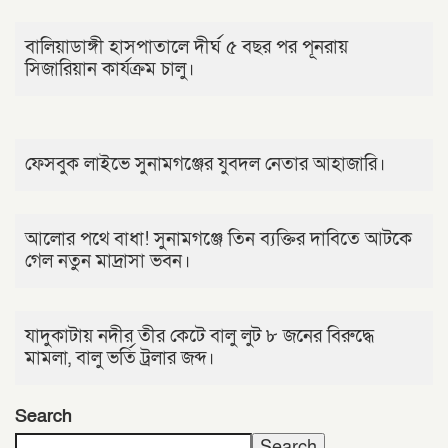
বালিয়াডাঙ্গী হাসপাতালে দীর্ঘ ৫ বছর পর পূনরায়
সিজারিয়ান কার্যক্রম চালু।
ফেসবুক লাইভে সুনামগঞ্জের যুবদল নেতার আহাজারি।
আলোর পথে বাধা! সুনামগঞ্জে তিন ব্যক্তির দাবিতে আটকে
গেল নতুন মাদ্রাসা ভবন।
যাদুকাটায় নদীর তীর কেটে বালু লুট ৮ জনের বিরুদ্ধে
মামলা, বালু ভর্তি ট্রলার জব্দ।
Search
Search