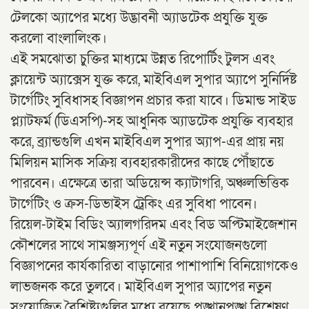
টেলকো অ্যাপের মধ্যে উদ্ভাবনী অ্যাডটেক প্রযুক্তি যুক্ত
করলো বাংলালিংক।
এই সমঝোতা চুক্তির মাধ্যমে উন্নত রিপোর্টিং টুলস এবং
ক্লায়েন্ট অ্যাক্সেস যুক্ত করে, মাইবিএল সুপার অ্যাপে সুনির্দিষ্ট
টার্গেটিং সুবিধাসহ বিজ্ঞাপন প্রচার করা যাবে। ডিমান্ড সাইড
প্ল্যাটফর্ম (ডিএসপি)-সহ আধুনিক অ্যাডটেক প্রযুক্তি ব্যবহার
করে, ব্র্যান্ডগুলি এখন মাইবিএল সুপার অ্যাপ-এর প্রায় নয়
মিলিয়ন মাসিক সক্রিয় ব্যবহারকারীদের কাছে পৌঁছাতে
পারবেন। এক্ষেত্রে তারা অডিয়েন্স ক্যাটাগরি, অঞ্চলভিত্তিক
টার্গেটিং ও ক্রস-ডিভাইস ট্রেকিং এর সুবিধা পাবেন।
রিয়েল-টাইম বিডিং অ্যালগরিদম এবং বিড অপ্টিমাইজেশান
কৌশলের সাথে সামঞ্জস্যপূর্ণ এই নতুন সংযোজনগুলো
বিজ্ঞাপনের কার্যকারিতা বাড়ানোর পাশাপাশি বিনিয়োগকেও
লাভজনক করে তুলবে। মাইবিএল সুপার অ্যাপের নতুন
সংযোজিত বৈশিষ্ট্যগুলির মধ্যে রয়েছে পুঙ্খানুপুঙ্খ বিশ্লেষণ