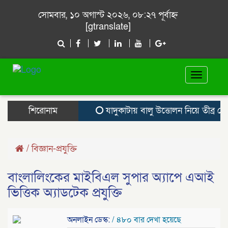
সোমবার, ১০ অগাস্ট ২০২৬, ০৮:২৭ পূর্বাহ্ন
[gtranslate]
Toggle
navigat
শিরোনাম
যাদুকাটায় বালু উত্তোলন নিয়ে তীব্র ক্ষো
/
বিজ্ঞান-প্রযুক্তি
বাংলালিংকের মাইবিএল সুপার অ্যাপে এআই
ভিত্তিক অ্যাডটেক প্রযুক্তি
অনলাইন ডেস্ক:
/ ৪৮০ বার দেখা হয়েছে