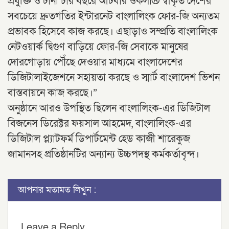
প্রযুক্তি ও টানা চার বছরে আটবার ওকলা® স্বীকৃত দেশের
সবচেয়ে দ্রুতগতির ইন্টারনেট বাংলালিংক ফোর-জি অন্যতম
প্রভাবক হিসেবে কাজ করছে। এছাড়াও সম্প্রতি বাংলালিংক
নেটওয়ার্ক দ্বিগুণ বাড়িয়ে ফোর-জি সেবাকে মানুষের
দোরগোড়ায় পৌঁছে দেওয়ার মাধ্যমে বাংলাদেশের
ডিজিটালাইজেশনে সহায়তা করছে ও স্মার্ট বাংলাদেশ ভিশন
বাস্তবায়নে কাজ করছে।”
অনুষ্ঠানে আরও উপস্থিত ছিলেন বাংলালিংক-এর ডিজিটাল
বিজনেস ডিরেক্টর ফয়সাল আহমেদ, বাংলালিংক-এর
ডিজিটাল প্ল্যাটফর্ম ডিপার্টমেন্ট হেড কাজী শারেকুজ
জামানসহ প্রতিষ্ঠানটির অন্যান্য উচ্চপদস্থ কর্মকর্তাবৃন্দ।
আপনার মতামত লিখুন :
Leave a Reply