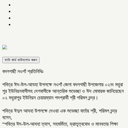
ফটো কার্ড ডাউনলোড করুন
বদলগাছী নওগাঁ প্রতিনিধিঃ
পবিত্র ঈদ-উল-আযহা উপলক্ষে নওগাঁ জেলা বদলগাছী উপজেলার ০২নং মথুরা
পুর ইউনিয়নবাসীসহ দেশবাসীকে আন্তরিক শুভেচ্ছা ও ঈদ মোবারক জানিয়েছেন
০২ মথুরাপুর ইউনিয়ন চেয়ারম্যান পদপ্রার্থী শ্রী পরিমল চন্দ্র।
পবিত্র ঈদুল আযহা উপলক্ষে দেওয়া এক শুভেচ্ছা বার্তায় শ্রী, পরিমল চন্দ্র
বলেন,
“পবিত্র ঈদ-উল-আযহা ত্যাগ, সহমর্মিতা, ভ্রাতৃত্ববোধ ও মানবতার শিক্ষা