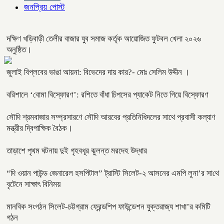
জনপ্রিয় পোস্ট
দক্ষিণ খড়িবাড়ী তেলীর বাজার যুব সমাজ কর্তৃক আয়োজিত ফুটবল খেলা ২০২৬
অনুষ্ঠিত।
জুলাই বিপ্লবের ভাঙা আয়না: বিভেদের দায় কার?- মোঃ সেলিম উদ্দীন ।
বরিশালে ‘বোমা বিস্ফোরণ’: রশিতে বাঁধা চিপসের প্যাকেট নিতে গিয়ে বিস্ফোরণ
সৌদি শ্রমবাজার সম্প্রসারণে সৌদি আরবের প্রতিনিধিদলের সাথে প্রবাসী কল্যাণ
মন্ত্রীর দ্বিপাক্ষিক বৈঠক।
তাড়াশে পৃথম ঘটনায় দুই গৃহবধূর ঝুলন্ত মরদেহ উদ্ধার
“দি ওয়ান পাউন্ড জেনারেল হসপিটাল” ট্রাস্টি সিলেট-২ আসনের এমপি লুনা’র সা‌থে
বৃটেনে সাক্ষাৎ বিনিময়
মানবিক সংগঠন সিলেট-চট্টগ্রাম ফ্রেন্ডশিপ ফাউন্ডেশন যুক্তরাজ্য শাখা’র কমিটি
গঠন