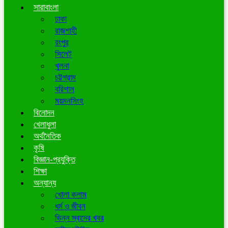
সারাবাংলা
ঢাকা
রাজশাহী
রংপুর
সিলেট
খুলনা
চট্টগ্রাম
বরিশাল
ময়মনসিংহ
বিনোদন
খেলাধুলা
অর্থনৈতিক
কৃষি
বিজ্ঞান-প্রযুক্তি
শিক্ষা
অন্যান্য
খোলা কলাম
ধর্ম ও জীবন
ভিন্ন স্বাদের খবর