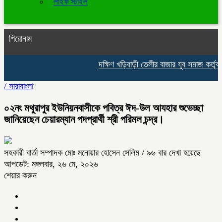
লাইফ স্টাইল
শিরোনাম
দক্ষিণ খড়িবাড়ী তেলীর বাজার যুব সমাজ কর্তৃ
/
সারাবাংলা
০২নং মথুরাপুর ইউনিয়নবাসীকে পবিত্র ঈদ-উল আযহার শুভেচ্ছা
জানিয়েছেন চেয়ারম্যান পদপ্রার্থী শ্রী পরিমল চন্দ্র।
সহকারী বার্তা সম্পাদক মোঃ মনোয়ার হোসেন সেলিম
/ ৯৬ বার দেখা হয়েছে
আপডেট: মঙ্গলবার, ২৬ মে, ২০২৬
শেয়ার করুন