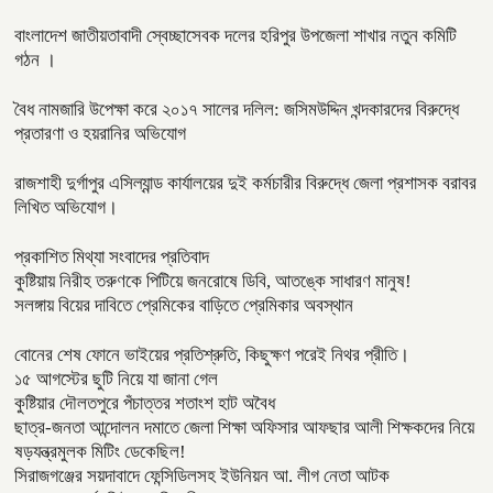
বাংলাদেশ জাতীয়তাবাদী স্বেচ্ছাসেবক দলের হরিপুর উপজেলা শাখার নতুন কমিটি
গঠন ।
বৈধ নামজারি উপেক্ষা করে ২০১৭ সালের দলিল: জসিমউদ্দিন খন্দকারদের বিরুদ্ধে
প্রতারণা ও হয়রানির অভিযোগ
রাজশাহী দুর্গাপুর এসিল্যান্ড কার্যালয়ের দুই কর্মচারীর বিরুদ্ধে জেলা প্রশাসক বরাবর
লিখিত অভিযোগ।
প্রকাশিত মিথ্যা সংবাদের প্রতিবাদ
কুষ্টিয়ায় নিরীহ তরুণকে পিটিয়ে জনরোষে ডিবি, আতঙ্কে সাধারণ মানুষ!
সলঙ্গায় বিয়ের দাবিতে প্রেমিকের বাড়িতে প্রেমিকার অবস্থান
বোনের শেষ ফোনে ভাইয়ের প্রতিশ্রুতি, কিছুক্ষণ পরেই নিথর প্রীতি।
১৫ আগস্টের ছুটি নিয়ে যা জানা গেল
কুষ্টিয়ার দৌলতপুরে পঁচাত্তর শতাংশ হাট অবৈধ
ছাত্র-জনতা আন্দোলন দমাতে জেলা শিক্ষা অফিসার আফছার আলী শিক্ষকদের নিয়ে
ষড়যন্ত্রমুলক মিটিং ডেকেছিল!
সিরাজগঞ্জের সয়দাবাদে ফেন্সিডিলসহ ইউনিয়ন আ. লীগ নেতা আটক