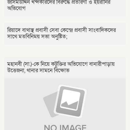
জসিমউদ্দিন খন্দকারদের বিরুদ্ধে প্রতারণা ও হয়রানির
অভিযোগ
রিয়াদে বাথাস্থ প্রবাসী সেবা কেন্দ্রে প্রবাসী সাংবাদিকদের
সাথে মতবিনিময় সভা অনুষ্টিত;
মহানবী (সা.)-কে নিয়ে কটূক্তির অভিযোগে বানারীপাড়ায়
উত্তেজনা, থানার সামনে বিক্ষোভ