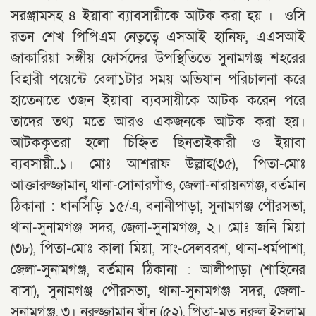
সরঞ্জামসহ ৪ ইয়াবা ব্যাবসায়ীকে আটক করা হয় । ওসি
রতন শেখ পিপিএম নেতৃত্বে এসআই হানিফ, এএসআই
জাকারিয়া সঙ্গীয় ফোর্সদের উপস্থিতিতে সুনামগঞ্জ শহরের
বিহারী পয়েন্টে বেলা১টার সময় অভিযান পরিচালনা করে
হাতেনাতে ৩জন ইয়াবা ব্যবসায়ীকে আটক করেন পরে
তাদের তথ্য মতে আরও একজনকে আটক করা হয়।
আটককৃতরা হলো চিহ্নিত ছিনতাইকারী ও ইয়াবা
ব্যবসায়ী..১। মোঃ আশরাফ উল্লাহ(৩৫), পিতা-মোঃ
আক্তারুজ্জামান, থানা-সোনারগাঁও, জেলা-নারায়নগঞ্জ, বর্তমান
ঠিকানা : ধানসিঁড়ি ১৫/এ, বনানীপাড়া, সুনামগঞ্জ পৌরসভা,
থানা-সুনামগঞ্জ সদর, জেলা-সুনামগঞ্জ, ২। মোঃ জনি মিয়া
(৩৮), পিতা-মোঃ কালা মিয়া, সাং-সেলবরশ, থানা-ধর্মপাশা,
জেলা-সুনামগঞ্জ, বর্তমান ঠিকানা : আলীপাড়া (শাহিনের
বাসা), সুনামগঞ্জ পৌরসভা, থানা-সুনামগঞ্জ সদর, জেলা-
সুনামগঞ্জ, ৩। নুরুজ্জামান খাঁন (৫২), পিতা-মৃত নুরুল ইসলাম