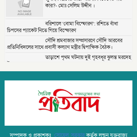
কার?- মোঃ সেলিম উদ্দীন ।
বরিশালে ‘বোমা বিস্ফোরণ’: রশিতে বাঁধা
চিপসের প্যাকেট নিতে গিয়ে বিস্ফোরণ
সৌদি শ্রমবাজার সম্প্রসারণে সৌদি আরবের
প্রতিনিধিদলের সাথে প্রবাসী কল্যাণ মন্ত্রীর দ্বিপাক্ষিক বৈঠক।
তাড়াশে পৃথম ঘটনায় দুই গৃহবধূর ঝুলন্ত মরদেহ
উদ্ধার
“দি ওয়ান পাউন্ড জেনারেল হসপিটাল” ট্রাস্টি
সিলেট-২ আসনের এমপি লুনা’র সা‌থে বৃটেনে
সাক্ষাৎ বিনিময়
মানবিক সংগঠন সিলেট-চট্টগ্রাম ফ্রেন্ডশিপ
ফাউন্ডেশন যুক্তরাজ্য শাখা’র কমিটি গঠন
বাংলাদেশ জাতীয়তাবাদী স্বেচ্ছাসেবক দলের
হরিপুর উপজেলা শাখার নতুন কমিটি গঠন ।
সম্পাদক ও প্রকাশকঃ
সোহেল সরকার
কর্তৃক লন্ডন যুক্তরাজ্য