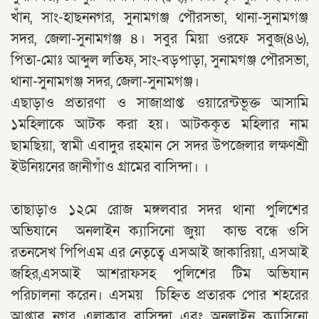
খাঁন, সাং-হাছননগর, সুনামগঞ্জ পৌরসভা, থানা-সুনামগঞ্জ
সদর, জেলা-সুনামগঞ্জ ৪। সবুর মিয়া ওরফে সবুজ(৪৬),
পিতা-মোঃ আব্দুল লতিফ, সাং-বড়পাড়া, সুনামগঞ্জ পৌরসভা,
থানা-সুনামগঞ্জ সদর, জেলা-সুনামগঞ্জ।
‎এছাড়াও প্রতারণা ও সাজাপ্রাপ্ত ওয়ারেন্টভূক্ত আসামি
১মহিলাকে আটক করা হয়। আটককৃত মহিলার নাম
ছামছিয়া, স্বামী এবাদুর রহমান সে সদর উপজেলার লক্ষণশ্রী
ইউনিয়নের জানীগাঁও গ্রামের বাসিন্দা। ।
‎তাছাড়াও ১২মে রোজ মঙ্গলবার সদর থানা পুলিশের
অভিযানে অনলাইন ক্যাসিনো জুয়া কান্ড বন্ধে ওসি
রতনসেখ পিপিএম এর নেতৃত্বে এসআই জাকারিয়া, এসআই
জহির,এসআই আশরাফসহ পুলিশের টিম অভিযান
পরিচালনা করেন। এসময় চিহ্নিত প্রতারক পোর শহরের
আপ্তাব নগর এলাকার বাসিন্দা এবং অনলাইন ক্যাসিনো