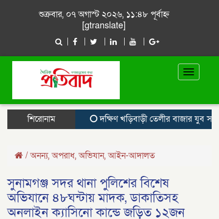
শুক্রবার, ০৭ অগাস্ট ২০২৬, ১১:৪৮ পূর্বাহ্ন
[gtranslate]
Toggle
navigat
শিরোনাম
দক্ষিণ খড়িবাড়ী তেলীর বাজার যুব সমাজ
/
অনন্য
,
অপরাধ
,
অভিযান
,
আইন-আদালত
সুনামগঞ্জ সদর থানা পুলিশের বিশেষ
অভিযানে ৪৮ঘন্টায় মাদক, ডাকাতিসহ
অনলাইন ক্যাসিনো কান্ডে জড়িত ১২জন