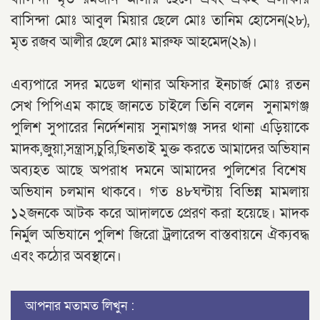
বাসিন্দা মোঃ আবুল মিয়ার ছেলে মোঃ তানিম হোসেন(২৮),
মৃত রজব আলীর ছেলে মোঃ মারুফ আহমেদ(২৯)।
‎এব্যপারে সদর মডেল থানার অফিসার ইনচার্জ মোঃ রতন
সেখ পিপিএম কাছে জানতে চাইলে তিনি বলেন সুনামগঞ্জ
পুলিশ সুপারের নির্দেশনায় সুনামগঞ্জ সদর থানা এড়িয়াকে
মাদক,জুয়া,সন্ত্রাস,চুরি,ছিনতাই মুক্ত করতে আমাদের অভিযান
অব্যহত আছে অপরাধ দমনে আমাদের পুলিশের বিশেষ
অভিযান চলমান থাকবে। গত ৪৮ঘন্টায় বিভিন্ন মামলায়
১২জনকে আটক করে আদালতে প্রেরণ করা হয়েছে। মাদক
নির্মুল অভিযানে পুলিশ জিরো ট্রলারেন্স বাস্তবায়নে ঐক্যবদ্ধ
এবং কঠোর অবস্থানে।
আপনার মতামত লিখুন :