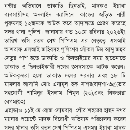
ঘন্টার অভিযানে ডাকাতি ছিনতাই, মাদকও ইয়াবা
ব্যবসায়ীসহ অনলাইন ক্যাসিনো কান্ডের জড়িত নারী
পুরুষসহ ১২জনকে আটক করে আদালতে প্রেরণ করেছে
সদর থানা পুলিশ। জানাযায় গত ১০মে রবিবার ২০২৬ইং
তারিখ ওসি রতন সেখ পিপিএম এর নেতৃত্বে এসআই
আশরাফ এসআই জহিরসহ পুলিশের সৌকস টিম আব্দু জহুর
সেতুর পাশ হতে ডাকাতি ও ছিনতাইয়ের সময় হাতেনাতে
ডাকাত ও ছিনতাইকারী দলের ৩সদস্যকে আটক করেন।
আটককৃতরা হলো ডাকাত দলের সরদার এবং ১৮ টি
মামলার আসামি মোঃ এনামুল হক সাগর(বাদশা-৩৫),তার
সহযোগী শামিনুর ইসলাম শিমুল (২০),এবং নিকতারা
বেগম(৩২)।
‎এছাড়াও ১১ই মে রোজ সোমবার পৌর শহরের হাছন নগর
ময়নার পয়েন্টে মাদক বিরোধী অভিযান পরিচালনা করেন
সদর থানার ওসি রতন সেখ পিপিএম এসময় ইয়াবা মাদক