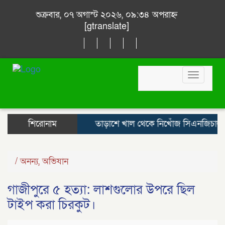
শুক্রবার, ০৭ অগাস্ট ২০২৬, ০৯:৩৪ অপরাহ্ন
[gtranslate]
Toggle
navigat
শিরোনাম
তাড়াশে খাল থেকে নিখোঁজ সিএনজিচালকের
/
অনন্য
,
অভিযান
গাজীপুরে ৫ হত্যা: লাশগুলোর উপরে ছিল
টাইপ করা চিরকুট।