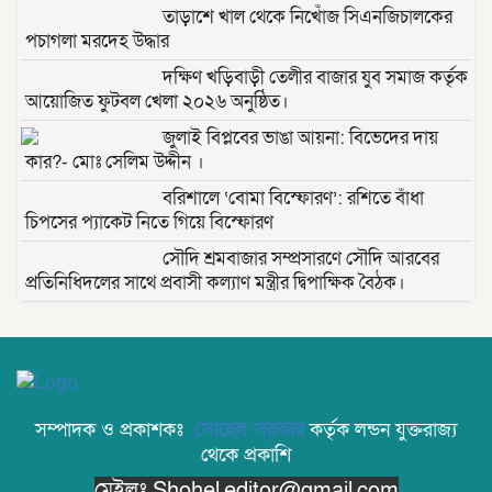
তাড়াশে খাল থেকে নিখোঁজ সিএনজিচালকের
পচাগলা মরদেহ উদ্ধার
দক্ষিণ খড়িবাড়ী তেলীর বাজার যুব সমাজ কর্তৃক
আয়োজিত ফুটবল খেলা ২০২৬ অনুষ্ঠিত।
জুলাই বিপ্লবের ভাঙা আয়না: বিভেদের দায়
কার?- মোঃ সেলিম উদ্দীন ।
বরিশালে ‘বোমা বিস্ফোরণ’: রশিতে বাঁধা
চিপসের প্যাকেট নিতে গিয়ে বিস্ফোরণ
সৌদি শ্রমবাজার সম্প্রসারণে সৌদি আরবের
প্রতিনিধিদলের সাথে প্রবাসী কল্যাণ মন্ত্রীর দ্বিপাক্ষিক বৈঠক।
তাড়াশে পৃথম ঘটনায় দুই গৃহবধূর ঝুলন্ত মরদেহ
উদ্ধার
“দি ওয়ান পাউন্ড জেনারেল হসপিটাল” ট্রাস্টি
সম্পাদক ও প্রকাশকঃ
সোহেল সরকার
কর্তৃক লন্ডন যুক্তরাজ্য
সিলেট-২ আসনের এমপি লুনা’র সা‌থে বৃটেনে
থেকে প্রকাশি
সাক্ষাৎ বিনিময়
মেইলঃ Shohel.editor@gmail.com