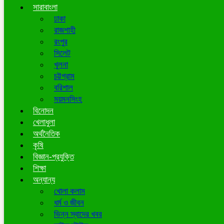
সারাবাংলা
ঢাকা
রাজশাহী
রংপুর
সিলেট
খুলনা
চট্টগ্রাম
বরিশাল
ময়মনসিংহ
বিনোদন
খেলাধুলা
অর্থনৈতিক
কৃষি
বিজ্ঞান-প্রযুক্তি
শিক্ষা
অন্যান্য
খোলা কলাম
ধর্ম ও জীবন
ভিন্ন স্বাদের খবর