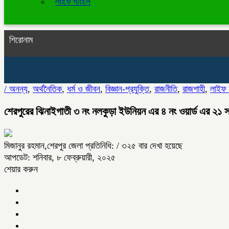
লাইফ স্টাইল
শিরোনাম
/
অনন্য
,
অর্থনৈতিক
,
ধর্ম ও জীবন
,
বিজ্ঞান-প্রযুক্তি
,
রাজনীতি
,
রাজশাহী
,
লাইফ 
শেরপুরের ঝিনাইগাতী ৩ নং নলকুড়া ইউনিয়ন এর ৪ নং ওয়ার্ড এর ২১ সদস্য 
মিজানুর রহমান,শেরপুর জেলা প্রতিনিধি:
/ ৩২৫ বার দেখা হয়েছে
আপডেট: শনিবার, ৮ ফেব্রুয়ারী, ২০২৫
শেয়ার করুন