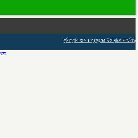
কুমিল্লায় তরুন প্রজন্মের উদ্যোগে মাওলিদুন্নব
িৎসা