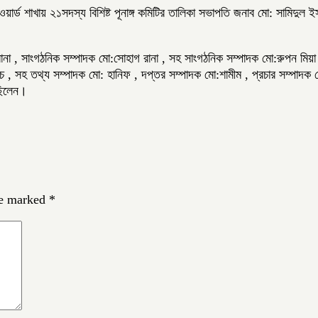
য়ার্ড শাখায় ২১সদস্য বিশিষ্ট পূনাঙ্গ কমিটির তালিকা সভাপতি জনাব মো: সামিদ
ন রানা , সাংগঠনিক সম্পাদক মো:সোহাগ রানা , সহ সাংগঠনিক সম্পাদক মো:রুপন মিয়
কোচ , সহ তথ্য সম্পাদক মো: হানিফ , দপ্তর সম্পাদক মো:শামীম , প্রচার সম্পাদ
 ছিলেন।
re marked
*