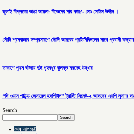
জুলাই বিপ্লবের ভাঙা আয়না: বিভেদের দায় কার?- মোঃ সেলিম উদ্দীন ।
সৌদি শ্রমবাজার সম্প্রসারণে সৌদি আরবের প্রতিনিধিদলের সাথে প্রবাসী কল্যাণ মন
তাড়াশে পৃথম ঘটনায় দুই গৃহবধূর ঝুলন্ত মরদেহ উদ্ধার
“দি ওয়ান পাউন্ড জেনারেল হসপিটাল” ট্রাস্টি সিলেট-২ আসনের এমপি লুনা’র সা‌থে
Search
Search
শেষ আপডেট