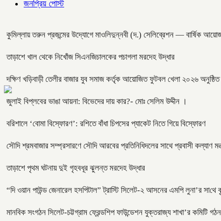
জনপ্রিয় পোস্ট
কুমিল্লায় তরুন প্রজন্মের উদ্যোগে মাওলিদুন্নবী (দ.) সেলিব্রেশন — বার্ষিক আয়োজ
তাড়াশে খাল থেকে নিখোঁজ সিএনজিচালকের পচাগলা মরদেহ উদ্ধার
দক্ষিণ খড়িবাড়ী তেলীর বাজার যুব সমাজ কর্তৃক আয়োজিত ফুটবল খেলা ২০২৬ অনুষ্ঠি
জুলাই বিপ্লবের ভাঙা আয়না: বিভেদের দায় কার?- মোঃ সেলিম উদ্দীন ।
বরিশালে ‘বোমা বিস্ফোরণ’: রশিতে বাঁধা চিপসের প্যাকেট নিতে গিয়ে বিস্ফোরণ
সৌদি শ্রমবাজার সম্প্রসারণে সৌদি আরবের প্রতিনিধিদলের সাথে প্রবাসী কল্যাণ মন্ত
তাড়াশে পৃথম ঘটনায় দুই গৃহবধূর ঝুলন্ত মরদেহ উদ্ধার
“দি ওয়ান পাউন্ড জেনারেল হসপিটাল” ট্রাস্টি সিলেট-২ আসনের এমপি লুনা’র সা‌থে বৃ
মানবিক সংগঠন সিলেট-চট্টগ্রাম ফ্রেন্ডশিপ ফাউন্ডেশন যুক্তরাজ্য শাখা’র কমিটি গঠন