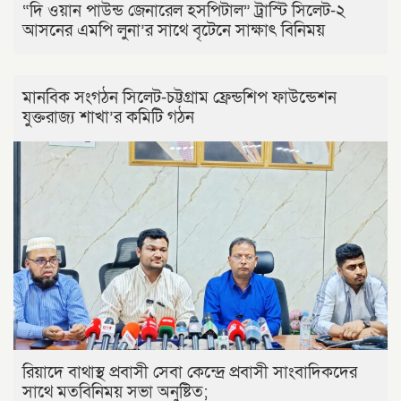
“দি ওয়ান পাউন্ড জেনারেল হসপিটাল” ট্রাস্টি সিলেট-২
আসনের এমপি লুনা’র সা‌থে বৃটেনে সাক্ষাৎ বিনিময়
মানবিক সংগঠন সিলেট-চট্টগ্রাম ফ্রেন্ডশিপ ফাউন্ডেশন
যুক্তরাজ্য শাখা’র কমিটি গঠন
রিয়াদে বাথাস্থ প্রবাসী সেবা কেন্দ্রে প্রবাসী সাংবাদিকদের
সাথে মতবিনিময় সভা অনুষ্টিত;