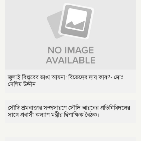
জুলাই বিপ্লবের ভাঙা আয়না: বিভেদের দায় কার?- মোঃ
সেলিম উদ্দীন ।
সৌদি শ্রমবাজার সম্প্রসারণে সৌদি আরবের প্রতিনিধিদলের
সাথে প্রবাসী কল্যাণ মন্ত্রীর দ্বিপাক্ষিক বৈঠক।