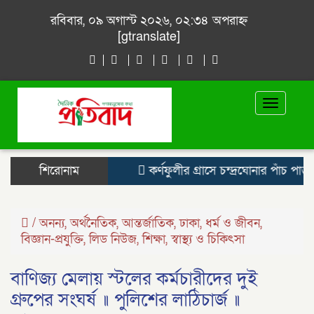
রবিবার, ০৯ অগাস্ট ২০২৬, ০২:৩৪ অপরাহ্ন
[gtranslate]
Toggle
navigat
শিরোনাম
কর্ণফুলীর গ্রাসে চন্দ্রঘোনার পাঁচ পাড়া,
/
অনন্য
,
অর্থনৈতিক
,
আন্তর্জাতিক
,
ঢাকা
,
ধর্ম ও জীবন
,
বিজ্ঞান-প্রযুক্তি
,
লিড নিউজ
,
শিক্ষা
,
স্বাস্থ্য ও চিকিৎসা
বাণিজ্য মেলায় স্টলের কর্মচারীদের দুই
গ্রুপের সংঘর্ষ ॥ পুলিশের লাঠিচার্জ ॥