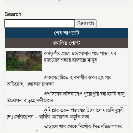
Search
Search
শেষ আপডেট
জনপ্রিয় পোস্ট
কর্ণফুলীর গ্রাসে চন্দ্রঘোনার পাঁচ পাড়া, ঘর
হারানোর শঙ্কায় হাজারো মানুষ
জাঙ্গালহাটিতে ব্যবসায়ীর ওপর হামলার
অভিযোগ, এলাকায় চাঞ্চল্য
প্রশাসনের অভিযানেও পুরোপুরি বন্ধ হয়নি বালু
উত্তোলন, বাড়ছে নদীভাঙন
কুমিল্লায় তরুন প্রজন্মের উদ্যোগে মাওলিদুন্নবী
(দ.) সেলিব্রেশন — বার্ষিক আয়োজন প্রস্তুতি সভা;
তাড়াশে খাল থেকে নিখোঁজ সিএনজিচালকের