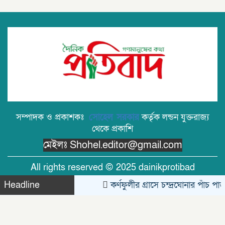
পচাগলা মরদেহ উদ্ধার
দক্ষিণ খড়িবাড়ী তেলীর বাজার যুব সমাজ কর্তৃক
আয়োজিত ফুটবল খেলা ২০২৬ অনুষ্ঠিত।
জুলাই বিপ্লবের ভাঙা আয়না: বিভেদের দায়
কার?- মোঃ সেলিম উদ্দীন ।
বরিশালে ‘বোমা বিস্ফোরণ’: রশিতে বাঁধা
চিপসের প্যাকেট নিতে গিয়ে বিস্ফোরণ
সম্পাদক ও প্রকাশকঃ
সোহেল সরকার
কর্তৃক লন্ডন যুক্তরাজ্য
থেকে প্রকাশি
সৌদি শ্রমবাজার সম্প্রসারণে সৌদি আরবের
মেইলঃ Shohel.editor@gmail.com
প্রতিনিধিদলের সাথে প্রবাসী কল্যাণ মন্ত্রীর দ্বিপাক্ষিক বৈঠক।
তাড়াশে পৃথম ঘটনায় দুই গৃহবধূর ঝুলন্ত মরদেহ
All rights reserved © 2025 dainikprotibad
উদ্ধার
Headline
কর্ণফুলীর গ্রাসে চন্দ্রঘোনার পাঁচ পাড়া
Theme Created By
Limon Kabir