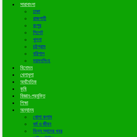
সারাবাংলা
ঢাকা
রাজশাহী
রংপুর
সিলেট
খুলনা
চট্টগ্রাম
বরিশাল
ময়মনসিংহ
বিনোদন
খেলাধুলা
অর্থনৈতিক
কৃষি
বিজ্ঞান-প্রযুক্তি
শিক্ষা
অন্যান্য
খোলা কলাম
ধর্ম ও জীবন
ভিন্ন স্বাদের খবর