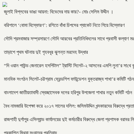
জুলাই বিপ্লবের ভাঙা আয়না: বিভেদের দায় কার?- মোঃ সেলিম উদ্দীন ।
বরিশালে ‘বোমা বিস্ফোরণ’: রশিতে বাঁধা চিপসের প্যাকেট নিতে গিয়ে বিস্ফোরণ
সৌদি শ্রমবাজার সম্প্রসারণে সৌদি আরবের প্রতিনিধিদলের সাথে প্রবাসী কল্যাণ মন্ত
তাড়াশে পৃথম ঘটনায় দুই গৃহবধূর ঝুলন্ত মরদেহ উদ্ধার
“দি ওয়ান পাউন্ড জেনারেল হসপিটাল” ট্রাস্টি সিলেট-২ আসনের এমপি লুনা’র সা‌থে বৃ
মানবিক সংগঠন সিলেট-চট্টগ্রাম ফ্রেন্ডশিপ ফাউন্ডেশন যুক্তরাজ্য শাখা’র কমিটি গঠন
বাংলাদেশ জাতীয়তাবাদী স্বেচ্ছাসেবক দলের হরিপুর উপজেলা শাখার নতুন কমিটি গঠন
বৈধ নামজারি উপেক্ষা করে ২০১৭ সালের দলিল: জসিমউদ্দিন খন্দকারদের বিরুদ্ধে প্র
রাজশাহী দুর্গাপুর এসিল্যান্ড কার্যালয়ের দুই কর্মচারীর বিরুদ্ধে জেলা প্রশাসক বরা
প্রকাশিত মিথ্যা সংবাদের প্রতিবাদ