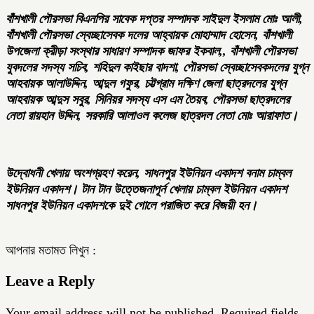
বাঁশখালী পৌরসভা বিএনপির সাবেক দপ্তর সম্পাদক সাইদুল ইসলাম মোঃ আলী,
বাঁশখালী পৌরসভা স্বেচ্ছাসেবক দলের আহ্বায়ক মোহাম্মাদ হোসেন, বাঁশখালী
উপজেলা ক্রীড়া সংস্থার সাধারণ সম্পাদক জাফর ইকবাল,, বাঁশখালী পৌরসভা
যুবদলের সদস্য সচিব, শহিদুল কাইছার বাদশা, পৌরসভা স্বেচ্ছাসেবকদলের যুগ্ন
আহবায়ক আলাউদ্দিন, আব্দুল গফুর, চট্টগ্রাম দক্ষিণ জেলা ছাত্রদলের যুগ্ন
আহবায়ক আব্দুস সবুর, সিনিয়র সদস্য এস এম তৈয়ব, পৌরসভা ছাত্রদলের
নেতা রায়হান উদ্দিন, সরকারি আলাওল কলেজ ছাত্রদল নেতা মোঃ আরাফাত।
উদ্বোধনী খেলায় অংশগ্রহণ করেন, সাধনপুর ইউনিয়ন একাদশ বনাম চাম্বল
ইউনিয়ন একাদশ। টান টান উত্তেজনাপূর্ন খেলায় চাম্বল ইউনিয়ন একাদশ
সাধনপুর ইউনিয়ন একাদশকে দুই গোলে পরাজিত করে বিজয়ী হন।
আপনার মতামত লিখুন :
Leave a Reply
Your email address will not be published.
Required fields