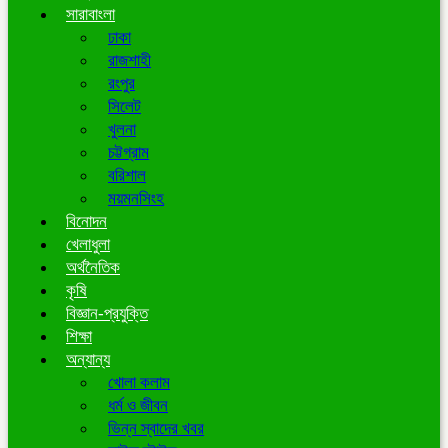
সারাবাংলা
ঢাকা
রাজশাহী
রংপুর
সিলেট
খুলনা
চট্টগ্রাম
বরিশাল
ময়মনসিংহ
বিনোদন
খেলাধুলা
অর্থনৈতিক
কৃষি
বিজ্ঞান-প্রযুক্তি
শিক্ষা
অন্যান্য
খোলা কলাম
ধর্ম ও জীবন
ভিন্ন স্বাদের খবর