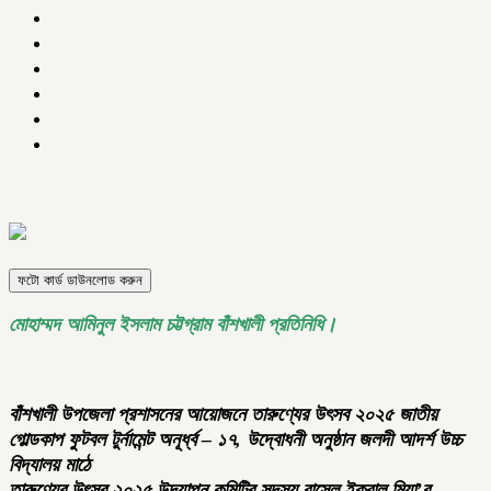
ফটো কার্ড ডাউনলোড করুন
মোহাম্মদ আমিনুল ইসলাম চট্টগ্রাম বাঁশখালী প্রতিনিধি।
বাঁশখালী উপজেলা প্রশাসনের আয়োজনে তারুণ্যের উৎসব ২০২৫ জাতীয়
গোল্ডকাপ ফুটবল টুর্নামেন্ট অনূর্ধ্ব – ১৭, উদ্বোধনী অনুষ্ঠান জলদী আদর্শ উচ্চ
বিদ্যালয় মাঠে
তারুণ্যের উৎসব ২০২৫ উদযাপন কমিটির সদস্য রাসেল ইকবাল মিয়া’র