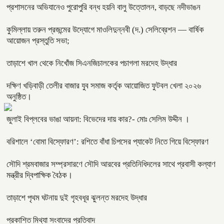
প্রশাসনের অভিযানেও পুরোপুরি বন্ধ হয়নি বালু উত্তোলন, বাড়ছে নদীভাঙন
কুমিল্লায় তরুন প্রজন্মের উদ্যোগে মাওলিদুন্নবী (দ.) সেলিব্রেশন — বার্ষিক
আয়োজন প্রস্তুতি সভা;
তাড়াশে খাল থেকে নিখোঁজ সিএনজিচালকের পচাগলা মরদেহ উদ্ধার
দক্ষিণ খড়িবাড়ী তেলীর বাজার যুব সমাজ কর্তৃক আয়োজিত ফুটবল খেলা ২০২৬
অনুষ্ঠিত।
জুলাই বিপ্লবের ভাঙা আয়না: বিভেদের দায় কার?- মোঃ সেলিম উদ্দীন ।
বরিশালে ‘বোমা বিস্ফোরণ’: রশিতে বাঁধা চিপসের প্যাকেট নিতে গিয়ে বিস্ফোরণ
সৌদি শ্রমবাজার সম্প্রসারণে সৌদি আরবের প্রতিনিধিদলের সাথে প্রবাসী কল্যাণ
মন্ত্রীর দ্বিপাক্ষিক বৈঠক।
তাড়াশে পৃথম ঘটনায় দুই গৃহবধূর ঝুলন্ত মরদেহ উদ্ধার
প্রকাশিত মিথ্যা সংবাদের প্রতিবাদ