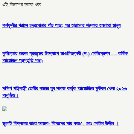
এই বিভাগের আরো খবর
কর্ণফুলীর গ্রাসে চন্দ্রঘোনার পাঁচ পাড়া, ঘর হারানোর শঙ্কায় হাজারো মানুষ
কুমিল্লায় তরুন প্রজন্মের উদ্যোগে মাওলিদুন্নবী (দ.) সেলিব্রেশন — বার্ষিক
আয়োজন প্রস্তুতি সভা;
দক্ষিণ খড়িবাড়ী তেলীর বাজার যুব সমাজ কর্তৃক আয়োজিত ফুটবল খেলা ২০২৬
অনুষ্ঠিত।
জুলাই বিপ্লবের ভাঙা আয়না: বিভেদের দায় কার?- মোঃ সেলিম উদ্দীন ।