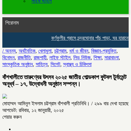
লাইফ স্টাইল
শিরোনাম
কর্ণফুলীর গ্রাসে চন্দ্রঘোনার পাঁচ পাড়া, ঘর হারানোর 
/
অনন্য
,
অর্থনৈতিক
,
খেলাধুলা
,
চট্টগ্রাম
,
ধর্ম ও জীবন
,
বিজ্ঞান-প্রযুক্তি
,
বিনোদন
,
রাজনীতি
,
রাজশাহী
,
লাইফ স্টাইল
,
লিড নিউজ
,
শিক্ষা
,
সারাবাংলা
,
সাংস্কৃতিক অনুষ্ঠান
,
সাহিত্য
,
সিলেট
,
স্বাস্থ্য ও চিকিৎসা
বাঁশখালীতে তারুণ্যের উৎসব ২০২৫ জাতীয় গোল্ডকাপ ফুটবল টুর্নামেন্ট
অনূর্ধ্ব – ১৭, উদ্বোধনী অনুষ্ঠান সম্পন্ন।
মোহাম্মদ আমিনুল ইসলাম চট্টগ্রাম বাঁশখালী প্রতিনিধি।
/ ২৯৯ বার দেখা হয়েছে
আপডেট: রবিবার, ১২ জানুয়ারী, ২০২৫
শেয়ার করুন