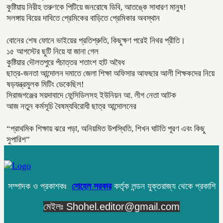
কুষ্টিয়ায় নিরীহ তরুণকে পিটিয়ে জনরোষে ডিবি, আতঙ্কে সাধারণ মানুষ!
সলঙ্গায় বিয়ের দাবিতে প্রেমিকের বাড়িতে প্রেমিকার অবস্থান
বোনের শেষ ফোনে ভাইয়ের প্রতিশ্রুতি, কিছুক্ষণ পরেই নিথর প্রীতি।
১৫ আগস্টের ছুটি নিয়ে যা জানা গেল
কুষ্টিয়ার দৌলতপুরে পঁচাত্তর শতাংশ হাট অবৈধ
ছাত্র-জনতা আন্দোলন দমাতে জেলা শিক্ষা অফিসার আফছার আলী শিক্ষকদের নিয়ে
ষড়যন্ত্রমুলক মিটিং ডেকেছিল!
সিরাজগঞ্জের সয়দাবাদে ফেন্সিডিলসহ ইউনিয়ন আ. লীগ নেতা আটক
আজ নতুন কর্মসূচি বৈষম্যবিরোধী ছাত্র আন্দোলনের
“প্রাথমিক শিক্ষায় ঝরে পড়া, অনিয়মিত উপস্থিতি, শিখন ঘাটতি পূরণ এবং কিছু
সুপারিশ”
সম্পাদক ও প্রকাশকঃ
সোহেল সরকার
কর্তৃক লন্ডন যুক্তরাজ্য থেকে প্রকাশি
মেইলঃ Shohel.editor@gmail.com