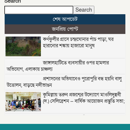
Search
Search
শেষ আপডেট
জনপ্রিয় পোস্ট
কর্ণফুলীর গ্রাসে চন্দ্রঘোনার পাঁচ পাড়া, ঘর
হারানোর শঙ্কায় হাজারো মানুষ
জাঙ্গালহাটিতে ব্যবসায়ীর ওপর হামলার
অভিযোগ, এলাকায় চাঞ্চল্য
প্রশাসনের অভিযানেও পুরোপুরি বন্ধ হয়নি বালু
উত্তোলন, বাড়ছে নদীভাঙন
কুমিল্লায় তরুন প্রজন্মের উদ্যোগে মাওলিদুন্নবী
(দ.) সেলিব্রেশন — বার্ষিক আয়োজন প্রস্তুতি সভা;
তাড়াশে খাল থেকে নিখোঁজ সিএনজিচালকের
পচাগলা মরদেহ উদ্ধার