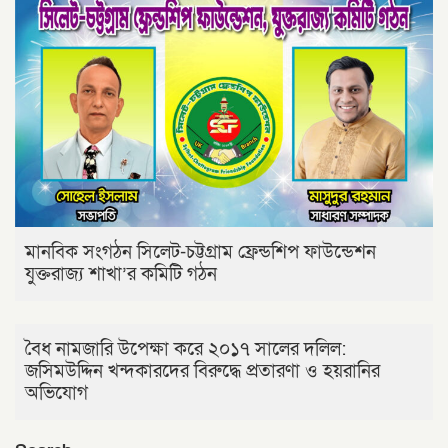
মানবিক সংগঠন সিলেট-চট্টগ্রাম ফ্রেন্ডশিপ ফাউন্ডেশন
যুক্তরাজ্য শাখা’র কমিটি গঠন
বৈধ নামজারি উপেক্ষা করে ২০১৭ সালের দলিল:
জসিমউদ্দিন খন্দকারদের বিরুদ্ধে প্রতারণা ও হয়রানির
অভিযোগ