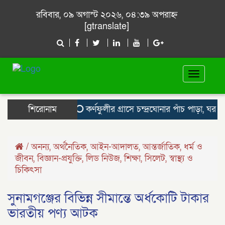
রবিবার, ০৯ অগাস্ট ২০২৬, ০৪:৩৯ অপরাহ্ন
[gtranslate]
Toggle
navigat
শিরোনাম
কর্ণফুলীর গ্রাসে চন্দ্রঘোনার পাঁচ পাড়া, ঘর হারা
/
অনন্য
,
অর্থনৈতিক
,
আইন-আদালত
,
আন্তর্জাতিক
,
ধর্ম ও
জীবন
,
বিজ্ঞান-প্রযুক্তি
,
লিড নিউজ
,
শিক্ষা
,
সিলেট
,
স্বাস্থ্য ও
চিকিৎসা
সুনামগঞ্জের বিভিন্ন সীমান্তে অর্ধকোটি টাকার
ভারতীয় পণ্য আটক