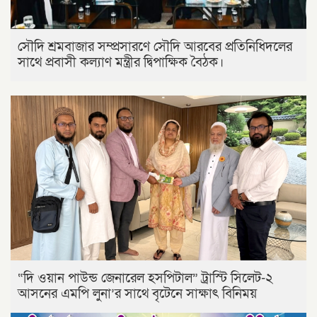
সৌদি শ্রমবাজার সম্প্রসারণে সৌদি আরবের প্রতিনিধিদলের
সাথে প্রবাসী কল্যাণ মন্ত্রীর দ্বিপাক্ষিক বৈঠক।
“দি ওয়ান পাউন্ড জেনারেল হসপিটাল” ট্রাস্টি সিলেট-২
আসনের এমপি লুনা’র সা‌থে বৃটেনে সাক্ষাৎ বিনিময়