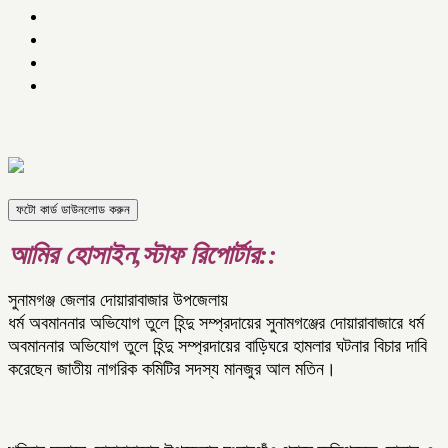
ফটো কার্ড ডাউনলোড করুন
আমির হোসাইন,স্টাফ রিপোর্টার::
সুনামগঞ্জ জেলার দোয়ারাবাজার উপজেলায়
ধর্ম অবমাননার অভিযোগ তুলে হিন্দু সম্প্রদায়ের সুনামগঞ্জের দোয়ারাবাজারে ধর্ম
অবমাননার অভিযোগ তুলে হিন্দু সম্প্রদায়ের বাড়িঘরে হামলার ঘটনার বিচার দাবি
করেছেন জাতীয় নাগ‌রিক ক‌মি‌টির সদস্য মানজুর আল মতিন।