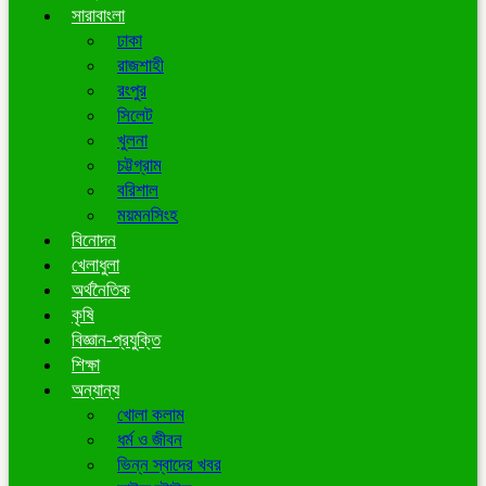
সারাবাংলা
ঢাকা
রাজশাহী
রংপুর
সিলেট
খুলনা
চট্টগ্রাম
বরিশাল
ময়মনসিংহ
বিনোদন
খেলাধুলা
অর্থনৈতিক
কৃষি
বিজ্ঞান-প্রযুক্তি
শিক্ষা
অন্যান্য
খোলা কলাম
ধর্ম ও জীবন
ভিন্ন স্বাদের খবর