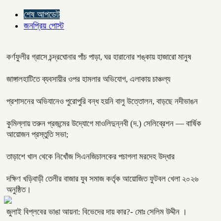
শেষ আপডেট
জনপ্রিয় পোস্ট
কর্ণফুলীর গ্রাসে চন্দ্রঘোনার পাঁচ পাড়া, ঘর হারানোর শঙ্কায় হাজারো মানুষ
জাঙ্গালহাটিতে ব্যবসায়ীর ওপর হামলার অভিযোগ, এলাকায় চাঞ্চল্য
প্রশাসনের অভিযানেও পুরোপুরি বন্ধ হয়নি বালু উত্তোলন, বাড়ছে নদীভাঙন
কুমিল্লায় তরুন প্রজন্মের উদ্যোগে মাওলিদুন্নবী (দ.) সেলিব্রেশন — বার্ষিক
আয়োজন প্রস্তুতি সভা;
তাড়াশে খাল থেকে নিখোঁজ সিএনজিচালকের পচাগলা মরদেহ উদ্ধার
দক্ষিণ খড়িবাড়ী তেলীর বাজার যুব সমাজ কর্তৃক আয়োজিত ফুটবল খেলা ২০২৬
অনুষ্ঠিত।
জুলাই বিপ্লবের ভাঙা আয়না: বিভেদের দায় কার?- মোঃ সেলিম উদ্দীন ।