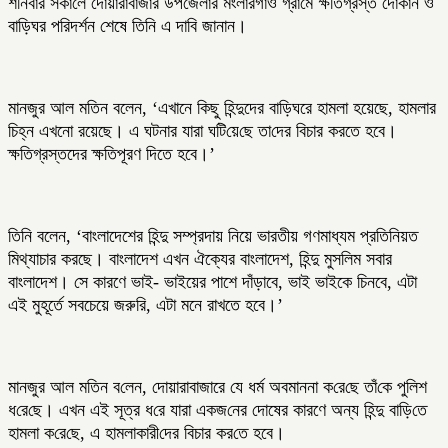
শনিবার সকালে দোয়ারাবাজার উপজেলার মংলারগাঁও গ্রামে ক্ষতিগ্রস্ত দোকান ও
বাড়িঘর পরিদর্শন শেষে তিনি এ দাবি জানান।
মানজুর আল মতিন বলেন, ‘এখানে কিছু হিন্দুদের বাড়িঘরে হামলা হয়েছে, হামলার
চিহ্ন এখনো রয়েছে। এ ঘটনার যারা ঘ‌টি‌য়ে‌ছে তা‌দের বিচার করতে হবে।
ক্ষ‌তিগ্রস্তদের ক্ষ‌তিপূরণ দিতে হবে।’
তিনি বলেন, ‘বাংলাদেশের হিন্দু সম্প্রদায় নিয়ে ভারতীয় গণমাধ্যম প্রতিনিয়ত
মিথ্যাচার করছে। বাংলাদেশ এখন ঐক্যের বাংলাদেশ, হিন্দু মুসলিম সবার
বাংলাদেশ। সে কারণে ভাই- ভাইয়ের পাশে দাঁড়াবে, ভাই ভাইকে চিনবে, এটা
এই মুহূর্তে সবচেয়ে জরুরি, এটা মনে রাখতে হবে।’
মানজুর আল মতিন ব‌লেন, দোয়ারাবাজারে যে ধর্ম অবমাননা ক‌রে‌ছে তাঁ‌কে পু‌লিশ
ধ‌রে‌ছে। এখন এই সূত্র ধ‌রে যারা একজ‌নের দোষের কারণে অন্য হিন্দু বা‌ড়ি‌তে
হামলা ক‌রে‌ছে, এ হামলাকারী‌দের বিচার কর‌তে হবে।