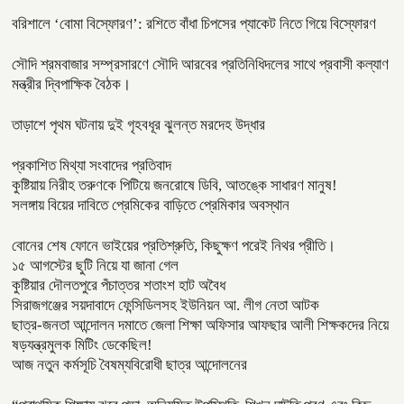
বরিশালে ‘বোমা বিস্ফোরণ’: রশিতে বাঁধা চিপসের প্যাকেট নিতে গিয়ে বিস্ফোরণ
সৌদি শ্রমবাজার সম্প্রসারণে সৌদি আরবের প্রতিনিধিদলের সাথে প্রবাসী কল্যাণ
মন্ত্রীর দ্বিপাক্ষিক বৈঠক।
তাড়াশে পৃথম ঘটনায় দুই গৃহবধূর ঝুলন্ত মরদেহ উদ্ধার
প্রকাশিত মিথ্যা সংবাদের প্রতিবাদ
কুষ্টিয়ায় নিরীহ তরুণকে পিটিয়ে জনরোষে ডিবি, আতঙ্কে সাধারণ মানুষ!
সলঙ্গায় বিয়ের দাবিতে প্রেমিকের বাড়িতে প্রেমিকার অবস্থান
বোনের শেষ ফোনে ভাইয়ের প্রতিশ্রুতি, কিছুক্ষণ পরেই নিথর প্রীতি।
১৫ আগস্টের ছুটি নিয়ে যা জানা গেল
কুষ্টিয়ার দৌলতপুরে পঁচাত্তর শতাংশ হাট অবৈধ
সিরাজগঞ্জের সয়দাবাদে ফেন্সিডিলসহ ইউনিয়ন আ. লীগ নেতা আটক
ছাত্র-জনতা আন্দোলন দমাতে জেলা শিক্ষা অফিসার আফছার আলী শিক্ষকদের নিয়ে
ষড়যন্ত্রমুলক মিটিং ডেকেছিল!
আজ নতুন কর্মসূচি বৈষম্যবিরোধী ছাত্র আন্দোলনের