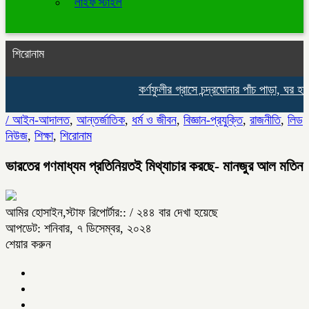
লাইফ স্টাইল
শিরোনাম
কর্ণফুলীর গ্রাসে চন্দ্রঘোনার পাঁচ পাড়া, ঘর হার
/
আইন-আদালত
,
আন্তর্জাতিক
,
ধর্ম ও জীবন
,
বিজ্ঞান-প্রযুক্তি
,
রাজনীতি
,
লিড
নিউজ
,
শিক্ষা
,
শিরোনাম
ভারতের গণমাধ্যম প্রতিনিয়তই মিথ্যাচার করছে- মানজুর আল মতিন
আমির হোসাইন,স্টাফ রিপোর্টার::
/ ২৪৪ বার দেখা হয়েছে
আপডেট: শনিবার, ৭ ডিসেম্বর, ২০২৪
শেয়ার করুন