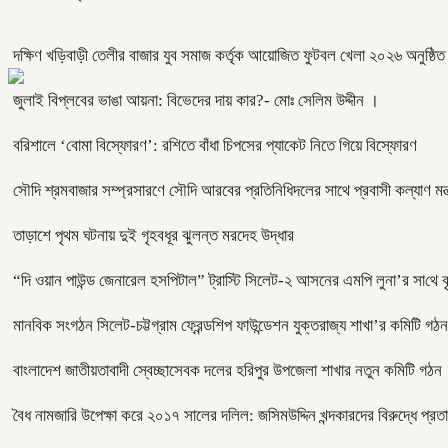
দক্ষিণ খড়িবাড়ী তেলীর বাজার যুব সমাজ কর্তৃক আয়োজিত ফুটবল খেলা ২০২৬ অনুষ্ঠি
জুলাই বিপ্লবের ভাঙা আয়না: বিভেদের দায় কার?- মোঃ সেলিম উদ্দীন ।
বরিশালে ‘বোমা বিস্ফোরণ’: রশিতে বাঁধা চিপসের প্যাকেট নিতে গিয়ে বিস্ফোরণ
সৌদি শ্রমবাজার সম্প্রসারণে সৌদি আরবের প্রতিনিধিদলের সাথে প্রবাসী কল্যাণ মন্ত
তাড়াশে পৃথম ঘটনায় দুই গৃহবধূর ঝুলন্ত মরদেহ উদ্ধার
“দি ওয়ান পাউন্ড জেনারেল হসপিটাল” ট্রাস্টি সিলেট-২ আসনের এমপি লুনা’র সা‌থে বৃ
মানবিক সংগঠন সিলেট-চট্টগ্রাম ফ্রেন্ডশিপ ফাউন্ডেশন যুক্তরাজ্য শাখা’র কমিটি গঠন
বাংলাদেশ জাতীয়তাবাদী স্বেচ্ছাসেবক দলের হরিপুর উপজেলা শাখার নতুন কমিটি গঠন
বৈধ নামজারি উপেক্ষা করে ২০১৭ সালের দলিল: জসিমউদ্দিন খন্দকারদের বিরুদ্ধে প্র