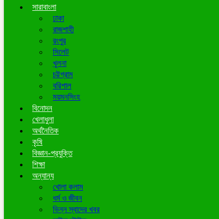
সারাবাংলা
ঢাকা
রাজশাহী
রংপুর
সিলেট
খুলনা
চট্টগ্রাম
বরিশাল
ময়মনসিংহ
বিনোদন
খেলাধুলা
অর্থনৈতিক
কৃষি
বিজ্ঞান-প্রযুক্তি
শিক্ষা
অন্যান্য
খোলা কলাম
ধর্ম ও জীবন
ভিন্ন স্বাদের খবর