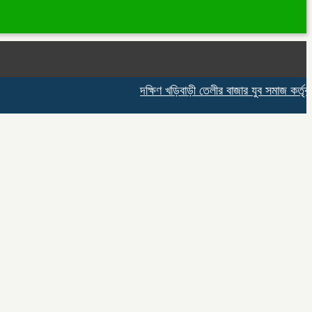
দক্ষিণ খড়িবাড়ী তেলীর বাজার যুব সমাজ কর্তৃক আয়