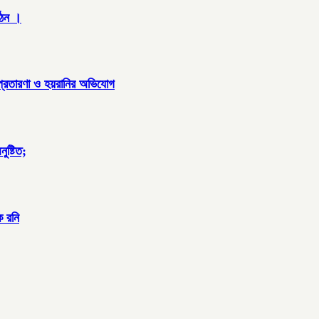
গঠন ।
 প্রতারণা ও হয়রানির অভিযোগ
ুষ্টিত;
ক রনি