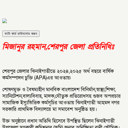
ফটো কার্ড ডাউনলোড করুন
মিজানুর রহমান,শেরপুর জেলা প্রতিনিধিঃ
শেরপুর জেলার ঝিনাইগাতীতে ২০২৪,২০২৫ অর্থ বছরে বার্ষিক
কর্মসম্পাদন চুক্তি (APA)এর আওতায়৷
শোষণমুক্ত ও বৈষম্যহীন মানবিক বাংলাদেশ বিনির্মান,স্বাস্থ্য,শিক্ষা,
স্যানিটেশন,বাল্যবিবাহ, মাদক,যৌতুক প্রতিরোধসহ গুজব অপপ্রচার
সামাজিক ইস্যুভিত্তিক কর্মসূচির আওতায় ঝিনাইগাতী আহমদ নগর
সরকারি প্রাথমিক বিদ্যালয়ে মা সমাবেশ অনুষ্ঠিত হয়।
উক্ত অনুষ্ঠানে প্রধান অতিথি হিসেবে উপস্থিত ছিলেন ঝিনাইগাতী
উপজেলা সহকারী কমিশনার (ভূমি) জনাব অনিন্দিতা রানী ভৌমিক।