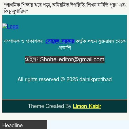
“প্রাথমিক শিক্ষায় ঝরে পড়া, অনিয়মিত উপস্থিতি, শিখন ঘাটতি পূরণ এবং
কিছু সুপারিশ”
সম্পাদক ও প্রকাশকঃ
সোহেল সরকার
কর্তৃক লন্ডন যুক্তরাজ্য থেকে
প্রকাশি
মেইলঃ Shohel.editor@gmail.com
All rights reserved © 2025 dainikprotibad
Theme Created By
Limon Kabir
Headline
https://slotbet.online/