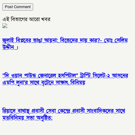
এই বিভাগের আরো খবর
জুলাই বিপ্লবের ভাঙা আয়না: বিভেদের দায় কার?- মোঃ সেলিম
উদ্দীন ।
“দি ওয়ান পাউন্ড জেনারেল হসপিটাল” ট্রাস্টি সিলেট-২ আসনের
এমপি লুনা’র সা‌থে বৃটেনে সাক্ষাৎ বিনিময়
রিয়াদে বাথাস্থ প্রবাসী সেবা কেন্দ্রে প্রবাসী সাংবাদিকদের সাথে
মতবিনিময় সভা অনুষ্টিত;