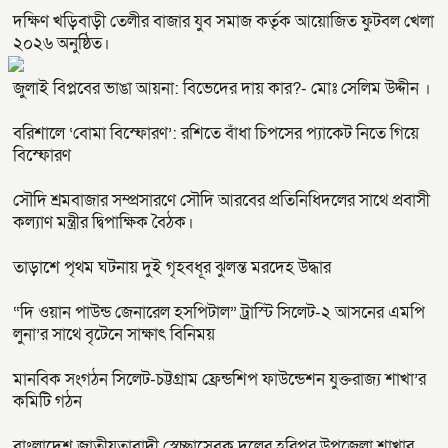
দক্ষিণ খড়িবাড়ী তেলীর বাজার যুব সমাজ কর্তৃক আয়োজিত ফুটবল খেলা
২০২৬ অনুষ্ঠিত।
জুলাই বিপ্লবের ভাঙা আয়না: বিভেদের দায় কার?- মোঃ সেলিম উদ্দীন ।
বরিশালে ‘বোমা বিস্ফোরণ’: রশিতে বাঁধা চিপসের প্যাকেট নিতে গিয়ে
বিস্ফোরণ
সৌদি শ্রমবাজার সম্প্রসারণে সৌদি আরবের প্রতিনিধিদলের সাথে প্রবাসী
কল্যাণ মন্ত্রীর দ্বিপাক্ষিক বৈঠক।
তাড়াশে পৃথম ঘটনায় দুই গৃহবধূর ঝুলন্ত মরদেহ উদ্ধার
“দি ওয়ান পাউন্ড জেনারেল হসপিটাল” ট্রাস্টি সিলেট-২ আসনের এমপি
লুনা’র সা‌থে বৃটেনে সাক্ষাৎ বিনিময়
মানবিক সংগঠন সিলেট-চট্টগ্রাম ফ্রেন্ডশিপ ফাউন্ডেশন যুক্তরাজ্য শাখা’র
কমিটি গঠন
বাংলাদেশ জাতীয়তাবাদী স্বেচ্ছাসেবক দলের হরিপুর উপজেলা শাখার