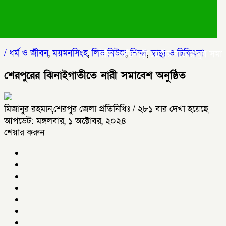
/
ধর্ম ও জীবন
,
ময়মনসিংহ
,
লিড নিউজ
,
শিক্ষা
,
স্বাস্থ্য ও চিকিৎসা
দক্ষিণ খড়িবাড়ী তেলীর বাজার যুব সমাজ
শিরোনাম
শেরপুরের ঝিনাইগাতীতে নারী সমাবেশ অনুষ্ঠিত
মিজানুর রহমান,শেরপুর জেলা প্রতিনিধিঃ
/ ২৮১ বার দেখা হয়েছে
আপডেট: মঙ্গলবার, ১ অক্টোবর, ২০২৪
শেয়ার করুন