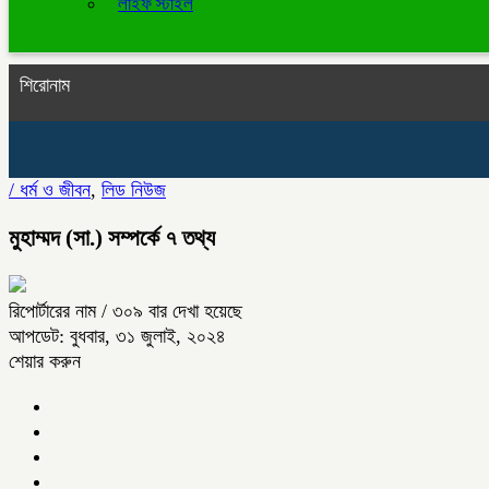
লাইফ স্টাইল
শিরোনাম
/
ধর্ম ও জীবন
,
লিড নিউজ
মুহাম্মদ (সা.) সম্পর্কে ৭ তথ্য
রিপোর্টারের নাম
/ ৩০৯ বার দেখা হয়েছে
আপডেট: বুধবার, ৩১ জুলাই, ২০২৪
শেয়ার করুন