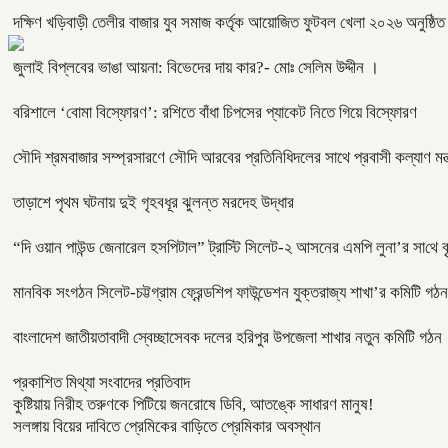
দক্ষিণ খড়িবাড়ী তেলীর বাজার যুব সমাজ কর্তৃক আয়োজিত ফুটবল খেলা ২০২৬ অনুষ্ঠি
জুলাই বিপ্লবের ভাঙা আয়না: বিভেদের দায় কার?- মোঃ সেলিম উদ্দীন ।
বরিশালে ‘বোমা বিস্ফোরণ’: রশিতে বাঁধা চিপসের প্যাকেট নিতে গিয়ে বিস্ফোরণ
সৌদি শ্রমবাজার সম্প্রসারণে সৌদি আরবের প্রতিনিধিদলের সাথে প্রবাসী কল্যাণ মন্ত
তাড়াশে পৃথম ঘটনায় দুই গৃহবধূর ঝুলন্ত মরদেহ উদ্ধার
“দি ওয়ান পাউন্ড জেনারেল হসপিটাল” ট্রাস্টি সিলেট-২ আসনের এমপি লুনা’র সা‌থে বৃ
মানবিক সংগঠন সিলেট-চট্টগ্রাম ফ্রেন্ডশিপ ফাউন্ডেশন যুক্তরাজ্য শাখা’র কমিটি গঠন
বাংলাদেশ জাতীয়তাবাদী স্বেচ্ছাসেবক দলের হরিপুর উপজেলা শাখার নতুন কমিটি গঠন
প্রকাশিত মিথ্যা সংবাদের প্রতিবাদ
কুষ্টিয়ায় নিরীহ তরুণকে পিটিয়ে জনরোষে ডিবি, আতঙ্কে সাধারণ মানুষ!
সলঙ্গায় বিয়ের দাবিতে প্রেমিকের বাড়িতে প্রেমিকার অবস্থান