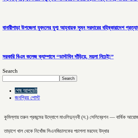
বানারীপাড়া উপজেলা যুবদলের যুগ্ম আহ্বায়ক সুমন সরদারের বহিষ্কারাদেশ প্রত্যা
সরকারি বিএম কলেজ ক্যাম্পাসে “ডাস্টবিন দাঁড়িয়ে, ময়লা নিচেই!”
Search
Search
শেষ আপডেট
জনপ্রিয় পোস্ট
কুমিল্লায় তরুন প্রজন্মের উদ্যোগে মাওলিদুন্নবী (দ.) সেলিব্রেশন — বার্ষিক আয়োজ
তাড়াশে খাল থেকে নিখোঁজ সিএনজিচালকের পচাগলা মরদেহ উদ্ধার