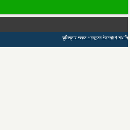
কুমিল্লায় তরুন প্রজন্মের উদ্যোগে মাওলিদুন্ন