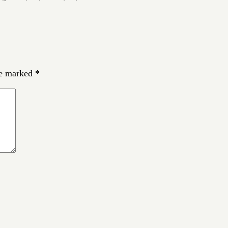
re marked
*