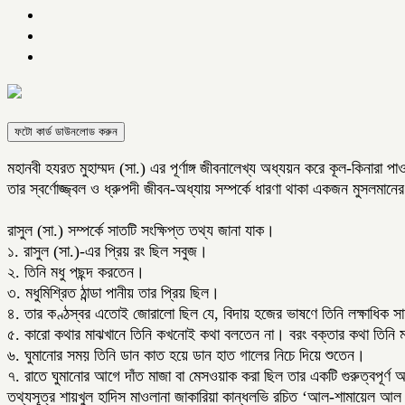
ফটো কার্ড ডাউনলোড করুন
মহানবী হযরত মুহাম্মদ (সা.) এর পূর্ণাঙ্গ জীবনালেখ্য অধ্যয়ন করে কূল-কিনার
তার স্বর্ণোজ্জ্বল ও ধ্রুপদী জীবন-অধ্যায় সম্পর্কে ধারণা থাকা একজন মুসলমান
রাসুল (সা.) সম্পর্কে সাতটি সংক্ষিপ্ত তথ্য জানা যাক।
১. রাসুল (সা.)-এর প্রিয় রং ছিল সবুজ।
২. তিনি মধু পছন্দ করতেন।
৩. মধুমিশ্রিত ঠান্ডা পানীয় তার প্রিয় ছিল।
৪. তার কণ্ঠস্বর এতোই জোরালো ছিল যে, বিদায় হজের ভাষণে তিনি লক্ষাধিক 
৫. কারো কথার মাঝখানে তিনি কখনোই কথা বলতেন না। বরং বক্তার কথা তিনি
৬. ঘুমানোর সময় তিনি ডান কাত হয়ে ডান হাত গালের নিচে দিয়ে শুতেন।
৭. রাতে ঘুমানোর আগে দাঁত মাজা বা মেসওয়াক করা ছিল তার একটি গুরুত্বপূর্ণ 
তথ্যসূত্র শায়খুল হাদিস মাওলানা জাকারিয়া কান্ধলভি রচিত ‘আল-শামায়েল আল ম