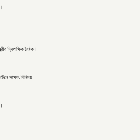
ত।
্রীর দ্বিপাক্ষিক বৈঠক।
টেনে সাক্ষাৎ বিনিময়
 ।