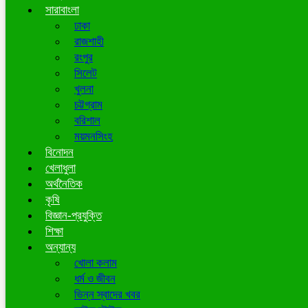
সারাবাংলা
ঢাকা
রাজশাহী
রংপুর
সিলেট
খুলনা
চট্টগ্রাম
বরিশাল
ময়মনসিংহ
বিনোদন
খেলাধুলা
অর্থনৈতিক
কৃষি
বিজ্ঞান-প্রযুক্তি
শিক্ষা
অন্যান্য
খোলা কলাম
ধর্ম ও জীবন
ভিন্ন স্বাদের খবর