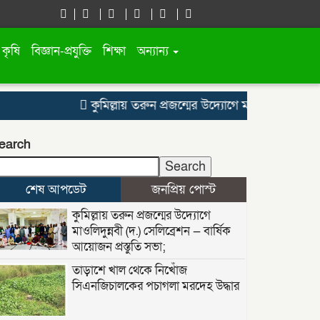
কৃষি
বিজ্ঞান-প্রযুক্তি
শিক্ষা
অন্যান্য
কুমিল্লায় তরুন প্রজন্মের উদ্যোগে মাওলিদুন্নবী (দ.) সে
earch
Search
শেষ আপডেট
জনপ্রিয় পোস্ট
কুমিল্লায় তরুন প্রজন্মের উদ্যোগে
মাওলিদুন্নবী (দ.) সেলিব্রেশন — বার্ষিক
আয়োজন প্রস্তুতি সভা;
তাড়াশে খাল থেকে নিখোঁজ
সিএনজিচালকের পচাগলা মরদেহ উদ্ধার