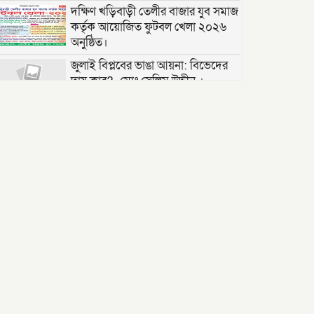
দক্ষিণ খড়িবাড়ী তেলীর বাজার যুব সমাজ
কর্তৃক আয়োজিত ফুটবল খেলা ২০২৬
অনুষ্ঠিত।
জুলাই বিপ্লবের ভাঙা আয়না: বিভেদের
দায় কার?- মোঃ সেলিম উদ্দীন ।
বরিশালে ‘বোমা বিস্ফোরণ’: রশিতে বাঁধা
চিপসের প্যাকেট নিতে গিয়ে বিস্ফোরণ
সৌদি শ্রমবাজার সম্প্রসারণে সৌদি
আরবের প্রতিনিধিদলের সাথে প্রবাসী
কল্যাণ মন্ত্রীর দ্বিপাক্ষিক বৈঠক।
তাড়াশে পৃথম ঘটনায় দুই গৃহবধূর ঝুলন্ত
মরদেহ উদ্ধার
“দি ওয়ান পাউন্ড জেনারেল হসপিটাল”
ট্রাস্টি সিলেট-২ আসনের এমপি লুনা’র
সা‌থে বৃটেনে সাক্ষাৎ বিনিময়