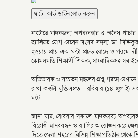
ফটো কার্ড ডাউনলোড করুন
নাটোরে মাদকদ্রব্য অপব্যবহার ও অবৈধ পাচার 
র‌্যালিতে যোগ দেবেন সংসদ সদস্য ডা. সিদ্দি
হওয়ায় প্রায় এক ঘণ্টা প্রচন্ড রোদে ও গরমে দা
কোমলমতি শিক্ষার্থী-শিক্ষক, সাংবাদিকসহ সবাই
অভিভাবক ও সচেতন মহলের প্রশ্ন, গরমে যেখানে দুর্
রাখা কতটা যুক্তিসঙ্গত । রবিবার (১৪ জুলাই)
ঘটে।
জানা যায়, রোববার সকালে মাদকদ্রব্য অপব্যব
বিরোধী মানববন্ধন ও র‌্যালির আয়োজন করে জেলা প
দিতে জেলা শহরের বিভিন্ন শিক্ষাপ্রতিষ্ঠান থেকে শ