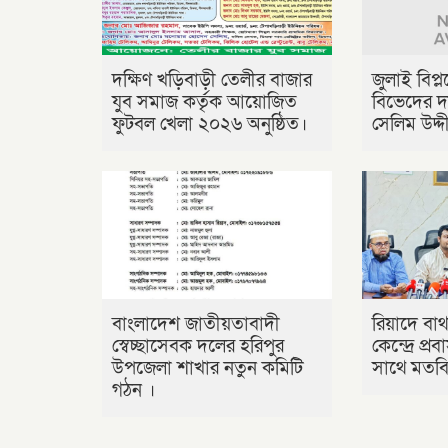
দক্ষিণ খড়িবাড়ী তেলীর বাজার
জুলাই বিপ্
যুব সমাজ কর্তৃক আয়োজিত
বিভেদের দ
ফুটবল খেলা ২০২৬ অনুষ্ঠিত।
সেলিম উদ্দ
বাংলাদেশ জাতীয়তাবাদী
রিয়াদে বাথ
স্বেচ্ছাসেবক দলের হরিপুর
কেন্দ্রে প্
উপজেলা শাখার নতুন কমিটি
সাথে মতবিন
গঠন ।