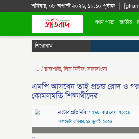
শনিবার, ০৮ অগাস্ট ২০২৬, ১০:১০ পূর্বাহ্ন
[gtran
প্রথম পাতা
জাতীয়
শিরোনাম
/
রাজশাহী
,
লিড নিউজ
,
সারাবাংলা
এমপি আসবেন তাই প্রচন্ড রোদ ও গরম
কোমলমতি শিক্ষার্থীদের
নাটোর প্রতিনিধি:
/ ২৯৮ বার দেখা হয়েছে
আপডেট: রবিবার, ১৪ জুলাই, ২০২৪