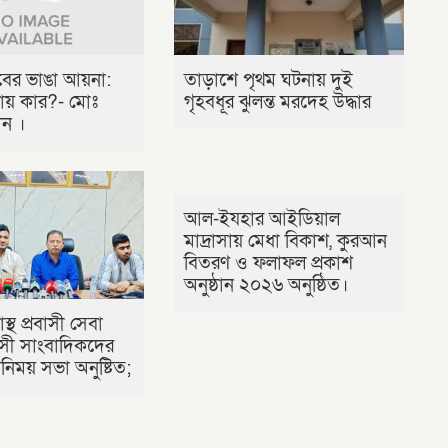
লবের ভাঙা আয়না:
তাড়াশে পৃথম ঘটনায় দুই
ায় কার?- মোঃ
গৃহবধূর ঝুলন্ত মরদেহ উদ্ধার
ীন ।
আল-ইযহার আইডিয়াল
মাদ্রাসায় মেধা বিকাশ, কুরআন
বিতরণ ও ফলাফল প্রকাশ
অনুষ্ঠান ২০২৬ অনুষ্ঠিত।
াস্থ প্রবাসী সেবা
রবাসী সাংবাদিকদের
িময় সভা অনুষ্টিত;