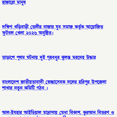
হাজারো মানুষ
দক্ষিণ খড়িবাড়ী তেলীর বাজার যুব সমাজ কর্তৃক আয়োজিত
ফুটবল খেলা ২০২৬ অনুষ্ঠিত।
তাড়াশে পৃথম ঘটনায় দুই গৃহবধূর ঝুলন্ত মরদেহ উদ্ধার
বাংলাদেশ জাতীয়তাবাদী স্বেচ্ছাসেবক দলের হরিপুর উপজেলা
শাখার নতুন কমিটি গঠন ।
আল-ইযহার আইডিয়াল মাদ্রাসায় মেধা বিকাশ, কুরআন বিতরণ ও