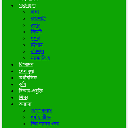
সারাবাংলা
ঢাকা
রাজশাহী
রংপুর
সিলেট
খুলনা
চট্টগ্রাম
বরিশাল
ময়মনসিংহ
বিনোদন
খেলাধুলা
অর্থনৈতিক
কৃষি
বিজ্ঞান-প্রযুক্তি
শিক্ষা
অন্যান্য
খোলা কলাম
ধর্ম ও জীবন
ভিন্ন স্বাদের খবর