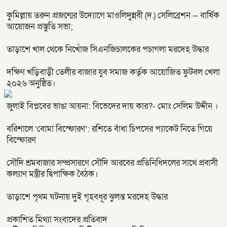
কুমিল্লায় তরুন প্রজন্মের উদ্যোগে মাওলিদুন্নবী (দ.) সেলিব্রেশন — বার্ষিক
আয়োজন প্রস্তুতি সভা;
তাড়াশে খাল থেকে নিখোঁজ সিএনজিচালকের পচাগলা মরদেহ উদ্ধার
দক্ষিণ খড়িবাড়ী তেলীর বাজার যুব সমাজ কর্তৃক আয়োজিত ফুটবল খেলা
২০২৬ অনুষ্ঠিত।
জুলাই বিপ্লবের ভাঙা আয়না: বিভেদের দায় কার?- মোঃ সেলিম উদ্দীন ।
বরিশালে ‘বোমা বিস্ফোরণ’: রশিতে বাঁধা চিপসের প্যাকেট নিতে গিয়ে
বিস্ফোরণ
সৌদি শ্রমবাজার সম্প্রসারণে সৌদি আরবের প্রতিনিধিদলের সাথে প্রবাসী
কল্যাণ মন্ত্রীর দ্বিপাক্ষিক বৈঠক।
তাড়াশে পৃথম ঘটনায় দুই গৃহবধূর ঝুলন্ত মরদেহ উদ্ধার
প্রকাশিত মিথ্যা সংবাদের প্রতিবাদ