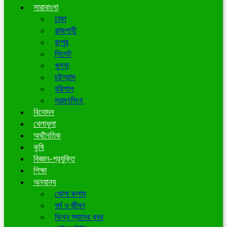
সারাবাংলা
ঢাকা
রাজশাহী
রংপুর
সিলেট
খুলনা
চট্টগ্রাম
বরিশাল
ময়মনসিংহ
বিনোদন
খেলাধুলা
অর্থনৈতিক
কৃষি
বিজ্ঞান-প্রযুক্তি
শিক্ষা
অন্যান্য
খোলা কলাম
ধর্ম ও জীবন
ভিন্ন স্বাদের খবর