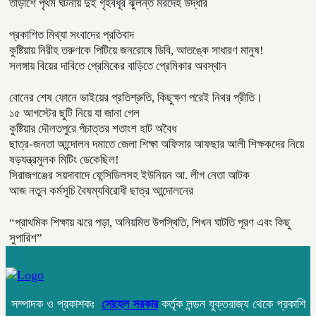
তাড়াশে পৃথম ঘটনায় দুই গৃহবধূর ঝুলন্ত মরদেহ উদ্ধার
প্রকাশিত মিথ্যা সংবাদের প্রতিবাদ
কুষ্টিয়ায় নিরীহ তরুণকে পিটিয়ে জনরোষে ডিবি, আতঙ্কে সাধারণ মানুষ!
সলঙ্গায় বিয়ের দাবিতে প্রেমিকের বাড়িতে প্রেমিকার অবস্থান
বোনের শেষ ফোনে ভাইয়ের প্রতিশ্রুতি, কিছুক্ষণ পরেই নিথর প্রীতি।
১৫ আগস্টের ছুটি নিয়ে যা জানা গেল
কুষ্টিয়ার দৌলতপুরে পঁচাত্তর শতাংশ হাট অবৈধ
ছাত্র-জনতা আন্দোলন দমাতে জেলা শিক্ষা অফিসার আফছার আলী শিক্ষকদের নিয়ে
ষড়যন্ত্রমুলক মিটিং ডেকেছিল!
সিরাজগঞ্জের সয়দাবাদে ফেন্সিডিলসহ ইউনিয়ন আ. লীগ নেতা আটক
আজ নতুন কর্মসূচি বৈষম্যবিরোধী ছাত্র আন্দোলনের
“প্রাথমিক শিক্ষায় ঝরে পড়া, অনিয়মিত উপস্থিতি, শিখন ঘাটতি পূরণ এবং কিছু
সুপারিশ”
সম্পাদক ও প্রকাশকঃ
সোহেল সরকার
কর্তৃক লন্ডন যুক্তরাজ্য থেকে প্রকাশি