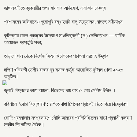
জাঙ্গালহাটিতে ব্যবসায়ীর ওপর হামলার অভিযোগ, এলাকায় চাঞ্চল্য
প্রশাসনের অভিযানেও পুরোপুরি বন্ধ হয়নি বালু উত্তোলন, বাড়ছে নদীভাঙন
কুমিল্লায় তরুন প্রজন্মের উদ্যোগে মাওলিদুন্নবী (দ.) সেলিব্রেশন — বার্ষিক
আয়োজন প্রস্তুতি সভা;
তাড়াশে খাল থেকে নিখোঁজ সিএনজিচালকের পচাগলা মরদেহ উদ্ধার
দক্ষিণ খড়িবাড়ী তেলীর বাজার যুব সমাজ কর্তৃক আয়োজিত ফুটবল খেলা ২০২৬
অনুষ্ঠিত।
জুলাই বিপ্লবের ভাঙা আয়না: বিভেদের দায় কার?- মোঃ সেলিম উদ্দীন ।
বরিশালে ‘বোমা বিস্ফোরণ’: রশিতে বাঁধা চিপসের প্যাকেট নিতে গিয়ে বিস্ফোরণ
সৌদি শ্রমবাজার সম্প্রসারণে সৌদি আরবের প্রতিনিধিদলের সাথে প্রবাসী কল্যাণ
মন্ত্রীর দ্বিপাক্ষিক বৈঠক।