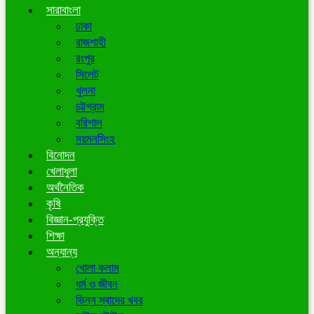
সারাবাংলা
ঢাকা
রাজশাহী
রংপুর
সিলেট
খুলনা
চট্টগ্রাম
বরিশাল
ময়মনসিংহ
বিনোদন
খেলাধুলা
অর্থনৈতিক
কৃষি
বিজ্ঞান-প্রযুক্তি
শিক্ষা
অন্যান্য
খোলা কলাম
ধর্ম ও জীবন
ভিন্ন স্বাদের খবর