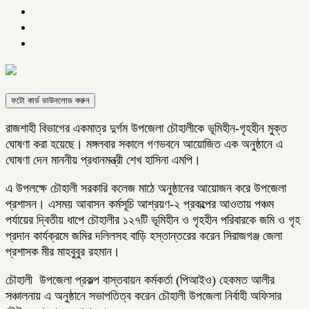
ফটো কার্ড ডাউনলোড করুন
রাজশাহী বিভাগের একমাত্র দুর্গম উপজেলা চৌহালীকে ভূমিহীন-গৃহহীন মুক্ত
ঘোষণা করা হয়েছে। মঙ্গলবার সকালে গণভবনে আয়োজিত এক অনুষ্ঠানে এ
ঘোষণা দেন মাননীয় প্রধানমন্ত্রী শেখ হাসিনা এমপি।
এ উপলক্ষে চৌহালী সরকারি কলেজ মাঠে অনুষ্ঠানের আয়োজন করে উপজেলা
প্রশাসন। এসময় আবাসন কর্মসূচি আশ্রয়ণ-২ প্রকল্পের আওতায় পঞ্চম
পর্যায়ের দ্বিতীয় ধাপে চৌহালীর ১২৭টি ভূমিহীন ও গৃহহীন পরিবারকে জমি ও গৃহ
প্রদান কার্যক্রমে জমির দলিলসহ বাড়ি হস্তান্তরের করেন সিরাজগঞ্জ জেলা
প্রশাসক মীর মাহবুবুর রহমান।
চৌহালী উপজেলা প্রকল্প বাস্তবায়ন কর্মকর্তা (পিআইও) হেকমত আলীর
সঞ্চালনায় এ অনুষ্ঠানে সভাপতিত্ব করেন চৌহালী উপজেলা নির্বাহী অফিসার