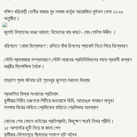
দক্ষিণ খড়িবাড়ী তেলীর বাজার যুব সমাজ কর্তৃক আয়োজিত ফুটবল খেলা ২০২৬
অনুষ্ঠিত।
জুলাই বিপ্লবের ভাঙা আয়না: বিভেদের দায় কার?- মোঃ সেলিম উদ্দীন ।
বরিশালে ‘বোমা বিস্ফোরণ’: রশিতে বাঁধা চিপসের প্যাকেট নিতে গিয়ে বিস্ফোরণ
সৌদি শ্রমবাজার সম্প্রসারণে সৌদি আরবের প্রতিনিধিদলের সাথে প্রবাসী কল্যাণ
মন্ত্রীর দ্বিপাক্ষিক বৈঠক।
তাড়াশে পৃথম ঘটনায় দুই গৃহবধূর ঝুলন্ত মরদেহ উদ্ধার
প্রকাশিত মিথ্যা সংবাদের প্রতিবাদ
কুষ্টিয়ায় নিরীহ তরুণকে পিটিয়ে জনরোষে ডিবি, আতঙ্কে সাধারণ মানুষ!
সলঙ্গায় বিয়ের দাবিতে প্রেমিকের বাড়িতে প্রেমিকার অবস্থান
বোনের শেষ ফোনে ভাইয়ের প্রতিশ্রুতি, কিছুক্ষণ পরেই নিথর প্রীতি।
১৫ আগস্টের ছুটি নিয়ে যা জানা গেল
কুষ্টিয়ার দৌলতপুরে পঁচাত্তর শতাংশ হাট অবৈধ