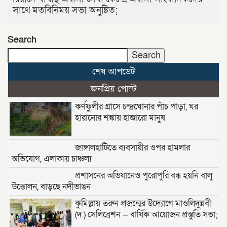
সাথে মতবিনিময় সভা অনুষ্টিত;
Search
Search
শেষ আপডেট
জনপ্রিয় পোস্ট
কর্ণফুলীর গ্রাসে চন্দ্রঘোনার পাঁচ পাড়া, ঘর
হারানোর শঙ্কায় হাজারো মানুষ
জাঙ্গালহাটিতে ব্যবসায়ীর ওপর হামলার
অভিযোগ, এলাকায় চাঞ্চল্য
প্রশাসনের অভিযানেও পুরোপুরি বন্ধ হয়নি বালু
উত্তোলন, বাড়ছে নদীভাঙন
কুমিল্লায় তরুন প্রজন্মের উদ্যোগে মাওলিদুন্নবী
(দ.) সেলিব্রেশন — বার্ষিক আয়োজন প্রস্তুতি সভা;