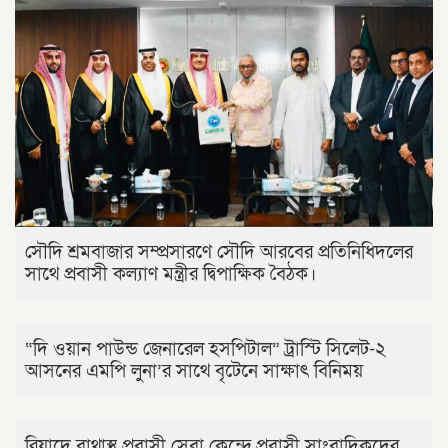
সৌদি শ্রমবাজার সম্প্রসারণে সৌদি আরবের প্রতিনিধিদলের
সাথে প্রবাসী কল্যাণ মন্ত্রীর দ্বিপাক্ষিক বৈঠক।
“দি ওয়ান পাউন্ড জেনারেল হসপিটাল” ট্রাস্টি সিলেট-২
আসনের এমপি লুনা’র সা‌থে বৃটেনে সাক্ষাৎ বিনিময়
রিয়াদে বাথাস্থ প্রবাসী সেবা কেন্দ্রে প্রবাসী সাংবাদিকদের