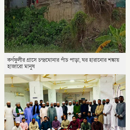
কর্ণফুলীর গ্রাসে চন্দ্রঘোনার পাঁচ পাড়া, ঘর হারানোর শঙ্কায়
হাজারো মানুষ