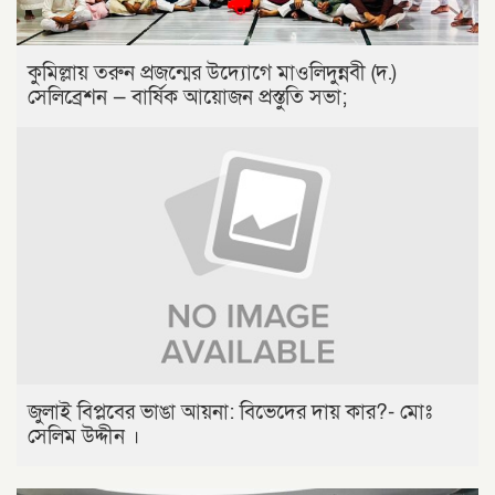
কুমিল্লায় তরুন প্রজন্মের উদ্যোগে মাওলিদুন্নবী (দ.)
সেলিব্রেশন — বার্ষিক আয়োজন প্রস্তুতি সভা;
জুলাই বিপ্লবের ভাঙা আয়না: বিভেদের দায় কার?- মোঃ
সেলিম উদ্দীন ।