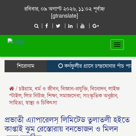
রবিবার, ০৯ অগাস্ট ২০২৬, ১১:০২ পূর্বাহ্ন
[gtranslate]
Toggle
navigat
শিরোনাম
কর্ণফুলীর গ্রাসে চন্দ্রঘোনার পাঁচ পাড়া, 
/
চট্টগ্রাম
,
ধর্ম ও জীবন
,
বিজ্ঞান-প্রযুক্তি
,
বিনোদন
,
লাইফ
স্টাইল
,
লিড নিউজ
,
শিক্ষা
,
সমাজসেবা
,
সাংস্কৃতিক অনুষ্ঠান
,
সাহিত্য
,
স্বাস্থ্য ও চিকিৎসা
প্রভাতী এ্যাপারেলস্ লিমিটেড তুলাতলী হইতে
কাপ্তাই ঝুম রেস্তোরায় বনভোজন ও মিলন