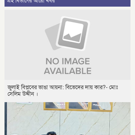
এই বিভাগের আরো খবর
জুলাই বিপ্লবের ভাঙা আয়না: বিভেদের দায় কার?- মোঃ
সেলিম উদ্দীন ।