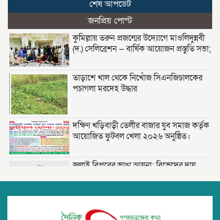
শেষ আপডেট
জনপ্রিয় পোস্ট
কুমিল্লায় তরুন প্রজন্মের উদ্যোগে মাওলিদুন্নবী
(দ.) সেলিব্রেশন — বার্ষিক আয়োজন প্রস্তুতি সভা;
তাড়াশে খাল থেকে নিখোঁজ সিএনজিচালকের
পচাগলা মরদেহ উদ্ধার
দক্ষিণ খড়িবাড়ী তেলীর বাজার যুব সমাজ কর্তৃক
আয়োজিত ফুটবল খেলা ২০২৬ অনুষ্ঠিত।
জুলাই বিপ্লবের ভাঙা আয়না: বিভেদের দায়
কার?- মোঃ সেলিম উদ্দীন ।
বরিশালে ‘বোমা বিস্ফোরণ’: রশিতে বাঁধা
চিপসের প্যাকেট নিতে গিয়ে বিস্ফোরণ