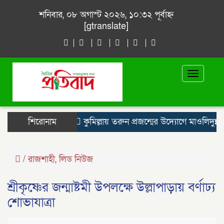
শনিবার, ০৮ অগাস্ট ২০২৬, ১০:৩২ পূর্বাহ্ন
[gtranslate]
Toggle
navigat
শিরোনাম
কুমিল্লায় তরুন প্রজন্মের উদ্যোগে মাওলিদুন্নবী 
/
রাজশাহী
,
লিড নিউজ
শ্রীকৃষ্ণের জন্মাষ্টমী উপলক্ষে উল্লাপাড়ায় বর্ণাঢ্য
শোভাযাত্রা