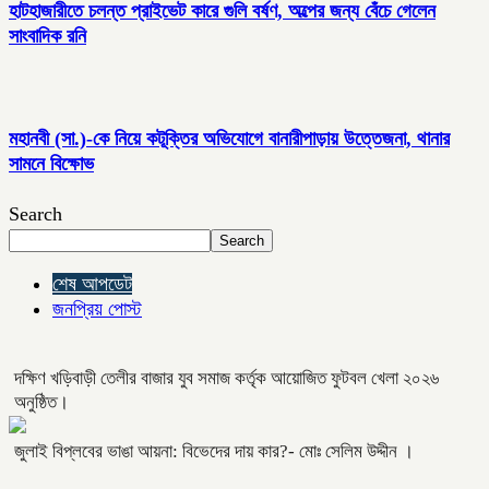
হাটহাজারীতে চলন্ত প্রাইভেট কারে গুলি বর্ষণ, অল্পের জন্য বেঁচে গেলেন
সাংবাদিক রনি
মহানবী (সা.)-কে নিয়ে কটূক্তির অভিযোগে বানারীপাড়ায় উত্তেজনা, থানার
সামনে বিক্ষোভ
Search
Search
শেষ আপডেট
জনপ্রিয় পোস্ট
দক্ষিণ খড়িবাড়ী তেলীর বাজার যুব সমাজ কর্তৃক আয়োজিত ফুটবল খেলা ২০২৬
অনুষ্ঠিত।
জুলাই বিপ্লবের ভাঙা আয়না: বিভেদের দায় কার?- মোঃ সেলিম উদ্দীন ।