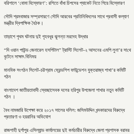
বরিশালে ‘বোমা বিস্ফোরণ’: রশিতে বাঁধা চিপসের প্যাকেট নিতে গিয়ে বিস্ফোরণ
সৌদি শ্রমবাজার সম্প্রসারণে সৌদি আরবের প্রতিনিধিদলের সাথে প্রবাসী কল্যাণ
মন্ত্রীর দ্বিপাক্ষিক বৈঠক।
তাড়াশে পৃথম ঘটনায় দুই গৃহবধূর ঝুলন্ত মরদেহ উদ্ধার
“দি ওয়ান পাউন্ড জেনারেল হসপিটাল” ট্রাস্টি সিলেট-২ আসনের এমপি লুনা’র সা‌থে
বৃটেনে সাক্ষাৎ বিনিময়
মানবিক সংগঠন সিলেট-চট্টগ্রাম ফ্রেন্ডশিপ ফাউন্ডেশন যুক্তরাজ্য শাখা’র কমিটি
গঠন
বাংলাদেশ জাতীয়তাবাদী স্বেচ্ছাসেবক দলের হরিপুর উপজেলা শাখার নতুন কমিটি
গঠন ।
বৈধ নামজারি উপেক্ষা করে ২০১৭ সালের দলিল: জসিমউদ্দিন খন্দকারদের বিরুদ্ধে
প্রতারণা ও হয়রানির অভিযোগ
রাজশাহী দুর্গাপুর এসিল্যান্ড কার্যালয়ের দুই কর্মচারীর বিরুদ্ধে জেলা প্রশাসক বরাবর