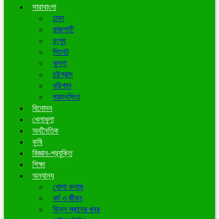
সারাবাংলা
ঢাকা
রাজশাহী
রংপুর
সিলেট
খুলনা
চট্টগ্রাম
বরিশাল
ময়মনসিংহ
বিনোদন
খেলাধুলা
অর্থনৈতিক
কৃষি
বিজ্ঞান-প্রযুক্তি
শিক্ষা
অন্যান্য
খোলা কলাম
ধর্ম ও জীবন
ভিন্ন স্বাদের খবর