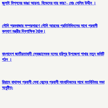
জুলাই বিপ্লবের ভাঙা আয়না: বিভেদের দায় কার?- মোঃ সেলিম উদ্দীন ।
সৌদি শ্রমবাজার সম্প্রসারণে সৌদি আরবের প্রতিনিধিদলের সাথে প্রবাসী
কল্যাণ মন্ত্রীর দ্বিপাক্ষিক বৈঠক।
বাংলাদেশ জাতীয়তাবাদী স্বেচ্ছাসেবক দলের হরিপুর উপজেলা শাখার নতুন কমিটি
গঠন ।
রিয়াদে বাথাস্থ প্রবাসী সেবা কেন্দ্রে প্রবাসী সাংবাদিকদের সাথে মতবিনিময় সভা
অনুষ্টিত;